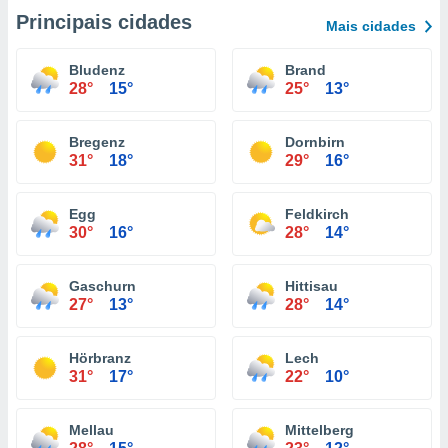
Principais cidades
Mais cidades
Bludenz
Brand
28°
15°
25°
13°
Bregenz
Dornbirn
31°
18°
29°
16°
Egg
Feldkirch
30°
16°
28°
14°
Gaschurn
Hittisau
27°
13°
28°
14°
Hörbranz
Lech
31°
17°
22°
10°
Mellau
Mittelberg