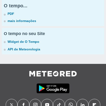
O tempo...
PDF
mais informações
O tempo no seu Site
Widget de O Tempo
API de Meteorologia