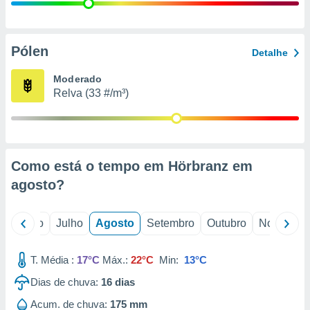
conteúdos.
ção
Pólen
Detalhe
ão através
de
Moderado
,
Relva (33 #/m³)
 e
dos,
publicidade
s, estudos
Como está o tempo em Hörbranz em
a e
mento de
agosto
?
ossos 1199
o
Junho
Julho
Agosto
Setembro
Outubro
Novembro
eiros
T. Média :
17°C
Máx.:
22°C
Min:
13°C
Dias de chuva:
16
dias
Acum. de chuva:
175 mm