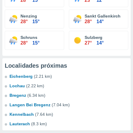
28°
15°
23°
12°
Nenzing
Sankt Gallenkirch
28°
15°
28°
14°
Schruns
Sulzberg
28°
15°
27°
14°
Localidades próximas
Eichenberg
(2.21 km)
Lochau
(2.22 km)
Bregenz
(6.34 km)
Langen Bei Bregenz
(7.04 km)
Kennelbach
(7.64 km)
Lauterach
(8.3 km)