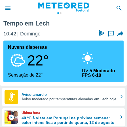
Tempo em Lech
de
10:42
Domingo
...
 da
empo.pt) foi
Nuvens dispersas
or
22°
is para
e as
 fornecidas
UV
5 Moderado
 qualidade.
Sensação de 22°
FPS
6-10
r a este
s das
opções:
Aviso amarelo
Aviso moderado por temperaturas elevadas em Lech hoje
ookies e
 forma
Última hora
e digital
40 ºC à vista em Portugal na próxima semana:
calor intensifica a partir de quarta, 12 de agosto
da,