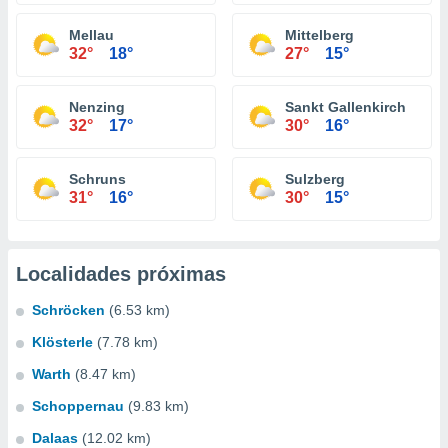
Mellau
Mittelberg
32°
18°
27°
15°
Nenzing
Sankt Gallenkirch
32°
17°
30°
16°
Schruns
Sulzberg
31°
16°
30°
15°
Localidades próximas
Schröcken
(6.53 km)
Klösterle
(7.78 km)
Warth
(8.47 km)
Schoppernau
(9.83 km)
Dalaas
(12.02 km)