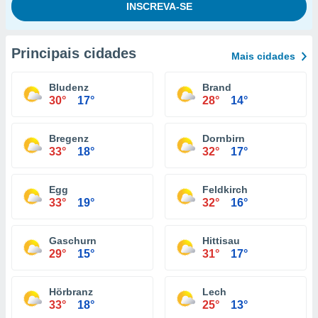
Principais cidades
Mais cidades
Bludenz
Brand
30°
17°
28°
14°
Bregenz
Dornbirn
33°
18°
32°
17°
Egg
Feldkirch
33°
19°
32°
16°
Gaschurn
Hittisau
29°
15°
31°
17°
Hörbranz
Lech
33°
18°
25°
13°