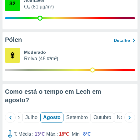
Aceitável
conteúdos.
32
O₃ (81 µg/m³)
ção
ão através
de
Pólen
,
Detalhe
 e
Moderado
dos,
Relva (48 #/m³)
publicidade
s, estudos
a e
mento de
Como está o tempo em Lech em
ossos 1199
agosto
?
eiros
o
Junho
Julho
Agosto
Setembro
Outubro
Novembro
T. Média :
13°C
Máx.:
18°C
Min:
8°C