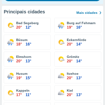
Principais cidades
Mais cidades
Bad Segeberg
Burg auf Fehmarn
20°
12°
19°
16°
Büsum
Eckernförde
18°
16°
20°
14°
Elmshorn
Grömitz
20°
13°
20°
14°
Husum
Itzehoe
19°
15°
20°
13°
Kappeln
Kiel
17°
11°
20°
13°