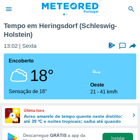
Tempo em Heringsdorf (Schleswig-
Holstein)
de
 da
13:02
Sexta
...
empo.pt) foi
or
Encoberto
is para
e as
18°
 fornecidas
 qualidade.
Oeste
r a este
Sensação de 18°
s das
21
41 km/h
opções:
ookies e
Última hora
 forma
Aviso amarelo de tempo quente neste distrito:
até 39 ºC e noites tropicais; saiba até quando
e digital
Descarregue
GRÁTIS
a app da
da,
Instalar