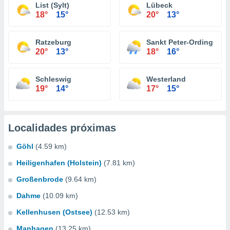
List (Sylt)
Lübeck
18°
15°
20°
13°
Ratzeburg
Sankt Peter-Ording
20°
13°
18°
16°
Schleswig
Westerland
19°
14°
17°
15°
Localidades próximas
Göhl
(4.59 km)
Heiligenhafen (Holstein)
(7.81 km)
Großenbrode
(9.64 km)
Dahme
(10.09 km)
Kellenhusen (Ostsee)
(12.53 km)
Manhagen
(13.25 km)