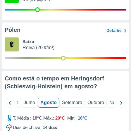
conteúdos.
ção
ão através
Pólen
Detalhe
de
,
Baixo
 e
Relva (20 #/m³)
dos,
publicidade
s, estudos
a e
mento de
Como está o tempo em Heringsdorf
(Schleswig-Holstein) em
agosto
?
ossos 1199
eiros
o
Junho
Julho
Agosto
Setembro
Outubro
Novembro
T. Média :
18°C
Máx.:
20°C
Min:
16°C
Dias de chuva:
14
dias