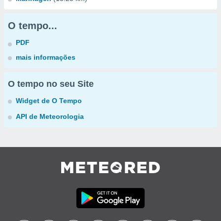
O tempo...
PDF
mais informações
O tempo no seu Site
Widget de O Tempo
API de Meteorologia