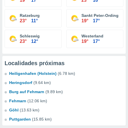
19°
17°
23°
10°
Ratzeburg
Sankt Peter-Ording
23°
11°
19°
17°
Schleswig
Westerland
23°
12°
19°
17°
Localidades próximas
Heiligenhafen (Holstein)
(6.78 km)
Heringsdorf
(9.64 km)
Burg auf Fehmarn
(9.89 km)
Fehmarn
(12.06 km)
Göhl
(13.63 km)
Puttgarden
(15.85 km)