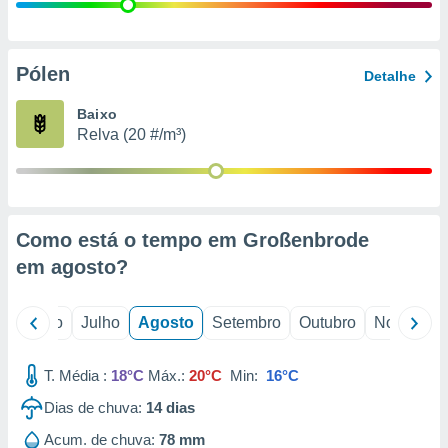
conteúdos.
ção
Pólen
Detalhe
ão através
de
Baixo
,
Relva (20 #/m³)
 e
dos,
publicidade
s, estudos
Como está o tempo em Großenbrode
a e
mento de
em
agosto
?
ossos 1199
o
Junho
Julho
Agosto
Setembro
Outubro
Novembro
eiros
T. Média :
18°C
Máx.:
20°C
Min:
16°C
Dias de chuva:
14
dias
Acum. de chuva:
78 mm