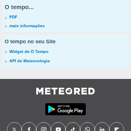
O tempo...
PDF
mais informações
O tempo no seu Site
Widget de O Tempo
API de Meteorologia