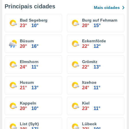
Principais cidades
Mais cidades
Bad Segeberg
Burg auf Fehmarn
23°
10°
20°
15°
Büsum
Eckernförde
20°
16°
22°
12°
Elmshorn
Grömitz
24°
11°
22°
13°
Husum
Itzehoe
21°
13°
24°
11°
Kappeln
Kiel
20°
10°
23°
11°
List (Sylt)
Lübeck