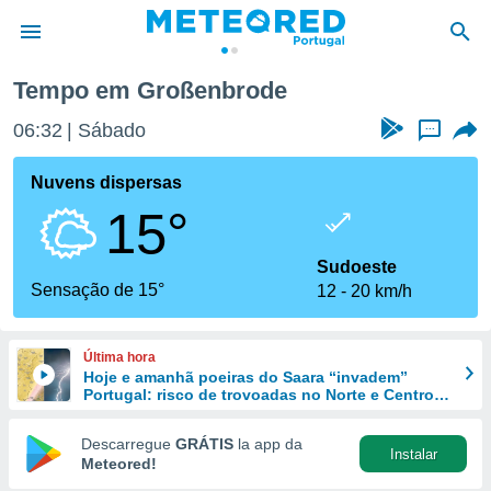
Tempo em Großenbrode
de
06:32
Sábado
...
 da
empo.pt) foi
Nuvens dispersas
or
15°
is para
e as
 fornecidas
Sudoeste
 qualidade.
Sensação de 15°
12
20 km/h
r a este
s das
opções:
Última hora
Hoje e amanhã poeiras do Saara “invadem”
ookies e
Portugal: risco de trovoadas no Norte e Centro
 forma
aumenta
Descarregue
GRÁTIS
la app da
Instalar
e digital
Meteored!
da,