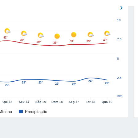
10
41°
7.5
39°
40°
39°
39°
39°
38°
5
2.5
24°
23°
23°
23°
22°
22°
22°
mm
Qui
13
Sex
14
Sáb
15
Dom
16
Seg
17
Ter
18
Qua
19
Mínima
Precipitação