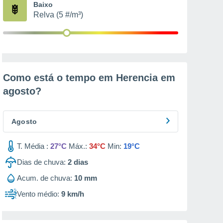
Baixo
Relva (5 #/m³)
Como está o tempo em Herencia em
agosto
?
Agosto
T. Média :
27°C
Máx.:
34°C
Min:
19°C
Dias de chuva:
2
dias
Acum. de chuva:
10 mm
Vento médio:
9 km/h