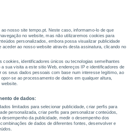
Aviso amarelo
Aviso moderado por temperaturas
elevadas em Herencia hoje
r ao nosso site tempo.pt. Neste caso, informamo-lo de que
/h
navegação no website, mas não utilizaremos cookies para
nteúdos personalizados, embora possa visualizar publicidade
e aceder ao nosso website através desta assinatura, clicando no
s cookies, identificadores únicos ou tecnologias semelhantes
o
 sua visita a este sitio Web, endereços IP e identificadores de
r os seus dados pessoais com base num interesse legítimo, ao
Radar de Chuva
Satélites
Modelos
ou opor-se ao processamento de dados em qualquer altura,
 website.
mento de dados:
egunda
Terça
Quarta
Quinta
dos limitados para selecionar publicidade, criar perfis para
10 Ago.
11 Ago.
12 Ago.
13 Ago.
idade personalizada, criar perfis para personalizar conteúdos,
ir o desempenho da publicidade, medir o desempenho dos
 combinações de dados de diferentes fontes, desenvolver e
eúdos.