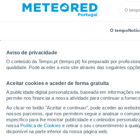
O tempo
Notíc
Aviso de privacidade
O conteúdo da Tempo.pt (tempo.pt) foi preparado por profissiona
qualidade. Pode aceder a este site através das seguintes opçõe
Aceitar cookies e aceder de forma gratuita
Início
Espanha
Castela-Mancha
Província de C
A publicidade digital personalizada, baseada em informações r
permite-nos financiar a nossa atividade para continuar a fornec
Tempo em Herencia
Ao clicar no botão "Aceitar e continuar", pode aceder ao websit
nossos parceiros, que nos permitem seguir e analisar o compo
19:02
Sexta
específico para lhe mostrar publicidade e conteúdos persona
nossa
Política de Cookies
e retirar o seu consentimento a qua
disponível na parte inferior da nossa página web.
Nuvens dispersas