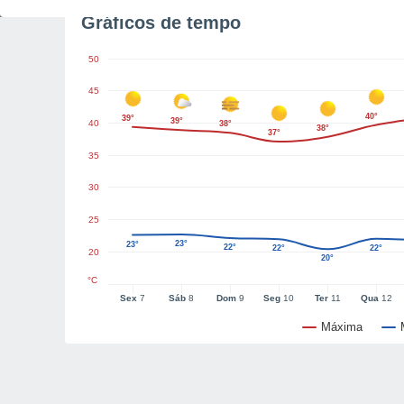
Gráficos de tempo
50
45
40°
39°
39°
40
38°
38°
37°
35
30
25
23°
23°
22°
22°
22°
20
20°
°C
Sex
7
Sáb
8
Dom
9
Seg
10
Ter
11
Qua
12
Máxima