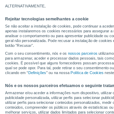
38°
ALTERNATIVAMENTE,
Rejeitar tecnologias semelhantes a cookie
Sudoeste
Se não aceitar a instalação de cookies, pode continuar a acede
Sensação de 36°
15
-
31 km
apenas instalaremos os cookies necessários para assegurar a 
analisar o comportamento ou para apresentar publicidade ou co
geral não personalizada. Pode recusar a instalação de cookies 
botão "Recusar".
Última hora
Hoje e amanhã poeiras do Saara “invadem”
Com o seu consentimento, nós e os
nossos parceiros
utilizamo
Portugal: risco de trovoadas no Norte e Centr
para armazenar, aceder e processar dados pessoais, tais como a
aumenta
cookies. É possível que alguns fornecedores possam processa
O Tempo 1 - 7 Dias
Atualidade
Mapas de nuvens
qual se pode opor. Para tal, pode retirar o seu consentimento 
clicando em “
Definições
” ou na nossa
Política de Cookies
neste
Nós e os nossos parceiros efetuamos o seguinte trata
Amanhã
Domingo
S
Hoje
Armazenar e/ou aceder a informações num dispositivo, utilizar da
8 Ago.
9 Ago.
7 Ago.
publicidade personalizada, utilizar perfis para selecionar public
utilizar perfis para selecionar conteúdos personalizados, med
conteúdos, compreender os públicos através de estatísticas ou
melhorar serviços, utilizar dados limitados para selecionar cont