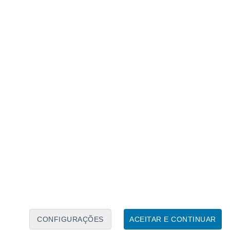
Calendário Lunar
Seg
Ter
Qua
Qui
Sex
Sáb
Domo
7
8
9
10
11
12
13
14
15
16
17
18
19
20
CONFIGURAÇÕES
ACEITAR E CONTINUAR