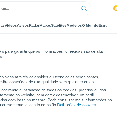
ias
Vídeos
Avisos
Radar
Mapas
Satélites
Modelos
O Mundo
Esqui
is para garantir que as informações fornecidas são de alta
s:
iudad Real
Herencia
ecolhidas através de cookies ou tecnologias semelhantes,
er-lhe conteúdos de alta qualidade sem qualquer custo.
e aceitando a instalação de todos os cookies, próprios ou dos
rtamento no website, bem como desenvolver um perfil
...
lizados com base no mesmo. Pode consultar mais informações na
lquer momento, clicando no botão
Definições de cookies
Por horas
Intervalos nublados nas
próximas horas