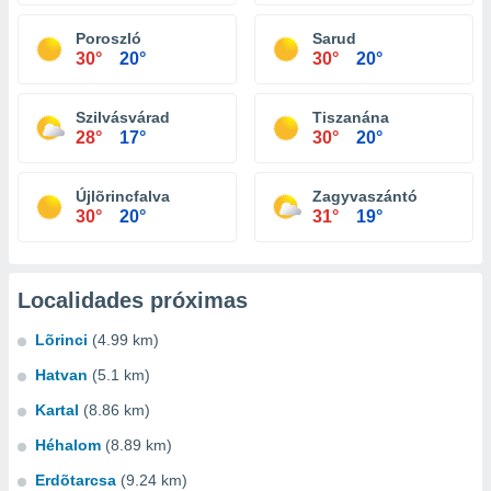
Poroszló
Sarud
30°
20°
30°
20°
Szilvásvárad
Tiszanána
28°
17°
30°
20°
Újlõrincfalva
Zagyvaszántó
30°
20°
31°
19°
Localidades próximas
Lõrinci
(4.99 km)
Hatvan
(5.1 km)
Kartal
(8.86 km)
Héhalom
(8.89 km)
Erdõtarcsa
(9.24 km)