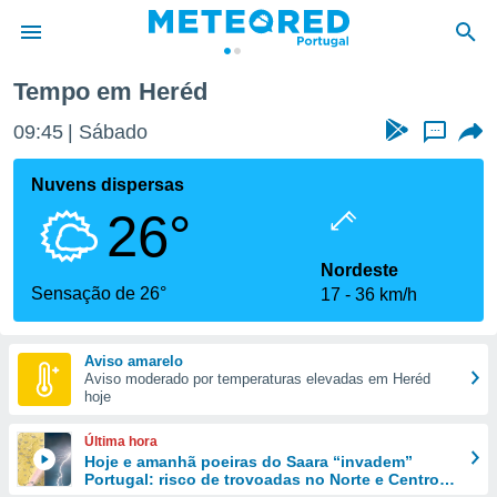
Tempo em Heréd
de
09:45
Sábado
...
 da
empo.pt) foi
Nuvens dispersas
or
26°
is para
e as
 fornecidas
Nordeste
 qualidade.
Sensação de 26°
17
36 km/h
r a este
s das
opções:
Aviso amarelo
Aviso moderado por temperaturas elevadas em Heréd
ookies e
hoje
 forma
Última hora
e digital
Hoje e amanhã poeiras do Saara “invadem”
Portugal: risco de trovoadas no Norte e Centro
da,