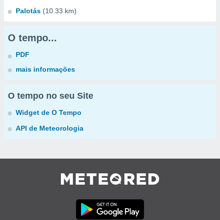
Palotás
(10.33 km)
O tempo...
PDF
mais informações
O tempo no seu Site
Widget de O Tempo
API de Meteorologia