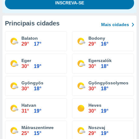
Principais cidades
Mais cidades
Balaton
Bodony
29°
17°
29°
16°
Eger
Egerszalók
30°
19°
30°
18°
Gyöngyös
Gyöngyössolymos
30°
18°
30°
18°
Hatvan
Heves
31°
19°
30°
19°
Mátraszentimre
Noszvaj
25°
15°
29°
19°