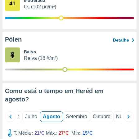
Moderada
conteúdos.
41
O₃ (102 µg/m³)
ção
ão através
de
Pólen
,
Detalhe
 e
Baixo
dos,
Relva (18 #/m³)
publicidade
s, estudos
a e
mento de
Como está o tempo em Heréd em
ossos 1199
agosto
?
eiros
o
Junho
Julho
Agosto
Setembro
Outubro
Novembro
T. Média :
21°C
Máx.:
27°C
Min:
15°C