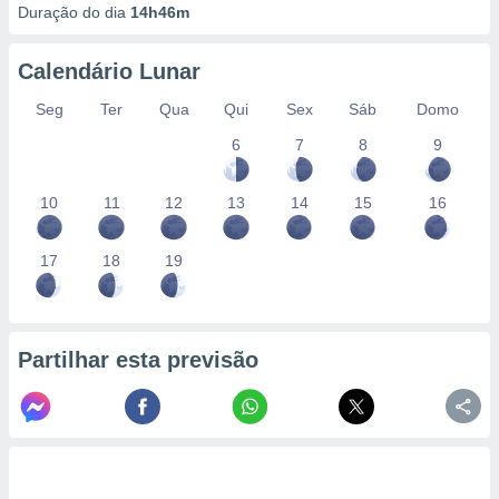
Duração do dia
14h46m
Calendário Lunar
Seg
Ter
Qua
Qui
Sex
Sáb
Domo
6
7
8
9
10
11
12
13
14
15
16
17
18
19
Partilhar esta previsão