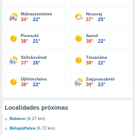
Mátraszentimre
Noszvaj
34°
22°
37°
25°
Poroszló
Sarud
38°
21°
38°
22°
Szilvásvárad
Tiszanána
37°
26°
38°
22°
Újlõrincfalva
Zagyvaszántó
38°
22°
39°
23°
Localidades próximas
Balaton
(6.27 km)
Bélapátfalva
(6.72 km)