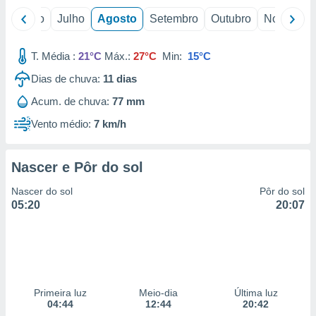
o
Junho
Julho
Agosto
Setembro
Outubro
Novembro
T. Média :
21°C
Máx.:
27°C
Min:
15°C
Dias de chuva:
11
dias
Acum. de chuva:
77 mm
Vento médio:
7 km/h
Nascer e Pôr do sol
Nascer do sol
Pôr do sol
05:20
20:07
Primeira luz
Meio-dia
Última luz
04:44
12:44
20:42