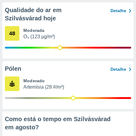
conteúdos.
Qualidade do ar em
Detalhe
ção
Szilvásvárad hoje
ão através
Moderada
48
de
O₃ (123 µg/m³)
,
 e
dos,
publicidade
s, estudos
Pólen
Detalhe
a e
mento de
Moderado
Artemísia (28 #/m³)
ossos 1199
eiros
Como está o tempo em Szilvásvárad
em
agosto
?