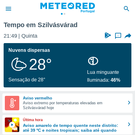
Tempo em Szilvásvárad
de
21:49
Quinta
...
 da
empo.pt) foi
Nuvens dispersas
or
28°
is para
e as
 fornecidas
Lua minguante
 qualidade.
Sensação de 28°
Iluminada:
46%
r a este
s das
opções:
Aviso vermelho
Aviso extremo por temperaturas elevadas em
ookies e
Szilvásvárad hoje
 forma
Última hora
e digital
Aviso amarelo de tempo quente neste distrito:
até 39 ºC e noites tropicais; saiba até quando
da,