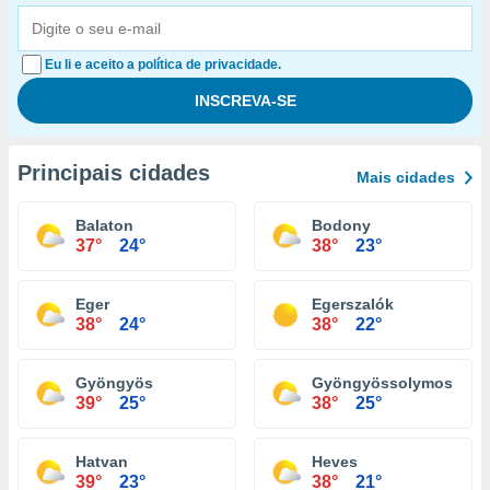
Eu li e aceito a política de privacidade.
Principais cidades
Mais cidades
Balaton
Bodony
37°
24°
38°
23°
Eger
Egerszalók
38°
24°
38°
22°
Gyöngyös
Gyöngyössolymos
39°
25°
38°
25°
Hatvan
Heves
39°
23°
38°
21°