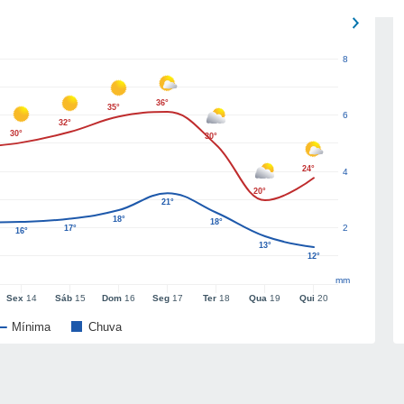
8
36°
35°
6
32°
30°
30°
24°
4
20°
21°
18°
18°
2
17°
16°
13°
12°
mm
Sex
14
Sáb
15
Dom
16
Seg
17
Ter
18
Qua
19
Qui
20
Mínima
Chuva