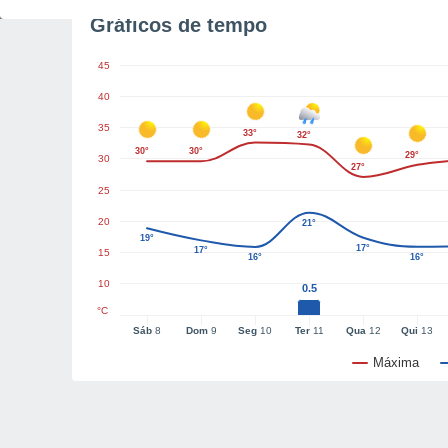
Gráficos de tempo
45
40
35
33°
32°
30°
30°
29°
30
27°
25
20
21°
19°
17°
17°
15
16°
16°
10
0.5
°C
Sáb
8
Dom
9
Seg
10
Ter
11
Qua
12
Qui
13
Máxima