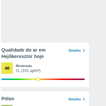
Qualidade do ar em
Detalhe
Hejõkeresztúr hoje
Moderada
40
O₃ (101 µg/m³)
Pólen
Detalhe