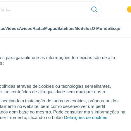
ias
Vídeos
Avisos
Radar
Mapas
Satélites
Modelos
O Mundo
Esqui
is para garantir que as informações fornecidas são de alta
s:
sztúr
ecolhidas através de cookies ou tecnologias semelhantes,
er-lhe conteúdos de alta qualidade sem qualquer custo.
úr
e aceitando a instalação de todos os cookies, próprios ou dos
rtamento no website, bem como desenvolver um perfil
...
lizados com base no mesmo. Pode consultar mais informações na
lquer momento, clicando no botão
Definições de cookies
Por horas
Céu limpo nas próximas horas