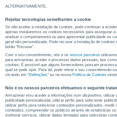
27°
ALTERNATIVAMENTE,
Rejeitar tecnologias semelhantes a cookie
Norte
Se não aceitar a instalação de cookies, pode continuar a acede
Sensação de 26°
19
-
38 km
apenas instalaremos os cookies necessários para assegurar a 
analisar o comportamento ou para apresentar publicidade ou co
geral não personalizada. Pode recusar a instalação de cookies 
botão "Recusar".
Última hora
40 ºC à vista em Portugal na próxima semana
Com o seu consentimento, nós e os
nossos parceiros
utilizamo
calor intensifica a partir de quarta, 12 de ago
para armazenar, aceder e processar dados pessoais, tais como a
cookies. É possível que alguns fornecedores possam processa
O Tempo 1 - 7 Dias
Atualidade
Mapas de temperat
qual se pode opor. Para tal, pode retirar o seu consentimento 
clicando em “
Definições
” ou na nossa
Política de Cookies
neste
Nós e os nossos parceiros efetuamos o seguinte trata
Amanhã
Segunda
Hoje
Armazenar e/ou aceder a informações num dispositivo, utilizar da
9 Ago.
10 Ago.
8 Ago.
publicidade personalizada, utilizar perfis para selecionar public
utilizar perfis para selecionar conteúdos personalizados, med
conteúdos, compreender os públicos através de estatísticas ou
melhorar serviços, utilizar dados limitados para selecionar cont