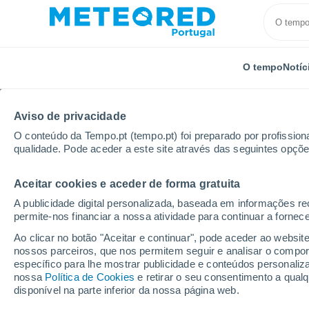
O tempo
Notíc
Aviso de privacidade
O conteúdo da Tempo.pt (tempo.pt) foi preparado por profissiona
qualidade. Pode aceder a este site através das seguintes opçõe
Aceitar cookies e aceder de forma gratuita
Início
Hungria
Borsod-Abaúj-Zemplén
Hejõkere
A publicidade digital personalizada, baseada em informações r
permite-nos financiar a nossa atividade para continuar a fornec
Tempo em Hejõkereszt
Ao clicar no botão "Aceitar e continuar", pode aceder ao websit
nossos parceiros, que nos permitem seguir e analisar o compo
19:21
Sábado
específico para lhe mostrar publicidade e conteúdos persona
nossa
Política de Cookies
e retirar o seu consentimento a qua
disponível na parte inferior da nossa página web.
Limpo