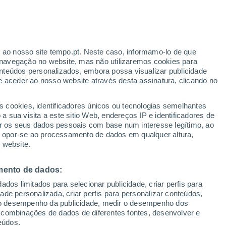
r ao nosso site tempo.pt. Neste caso, informamo-lo de que
/h
navegação no website, mas não utilizaremos cookies para
nteúdos personalizados, embora possa visualizar publicidade
e aceder ao nosso website através desta assinatura, clicando no
:
s cookies, identificadores únicos ou tecnologias semelhantes
sto
 sua visita a este sitio Web, endereços IP e identificadores de
r os seus dados pessoais com base num interesse legítimo, ao
ura
Radar de Chuva
Satélites
Modelos
ou opor-se ao processamento de dados em qualquer altura,
 website.
mento de dados:
Terça
Quarta
Quinta
Sexta
dos limitados para selecionar publicidade, criar perfis para
11 Ago.
12 Ago.
13 Ago.
14 Ago.
idade personalizada, criar perfis para personalizar conteúdos,
ir o desempenho da publicidade, medir o desempenho dos
 combinações de dados de diferentes fontes, desenvolver e
eúdos.
60%