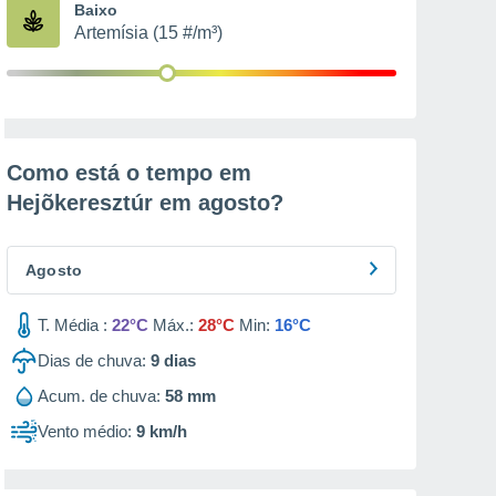
Baixo
Artemísia (15 #/m³)
Como está o tempo em
Hejõkeresztúr em
agosto
?
Agosto
T. Média :
22°C
Máx.:
28°C
Min:
16°C
Dias de chuva:
9
dias
Acum. de chuva:
58 mm
Vento médio:
9 km/h