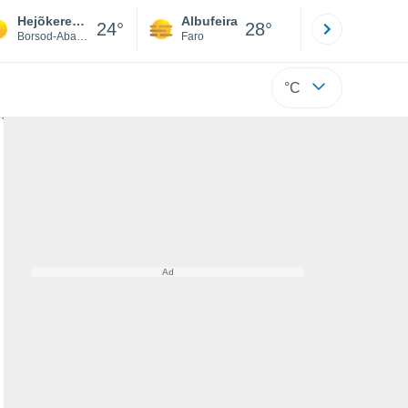
Hejõkeresztúr
Albufeira
Lisboa
24°
28°
Borsod-Abaúj-Zemplén
Faro
Lisboa
°C