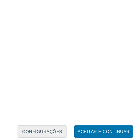
Calendário Lunar
Seg
Ter
Qua
Qui
Sex
Sáb
Domo
8
9
10
11
12
13
14
15
16
17
18
19
20
21
CONFIGURAÇÕES
ACEITAR E CONTINUAR