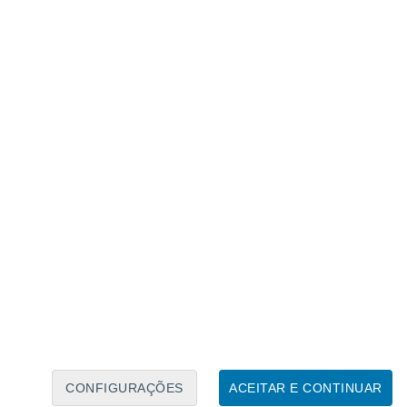
Calendário Lunar
Seg
Ter
Qua
Qui
Sex
Sáb
Domo
6
7
8
9
10
11
12
13
14
15
16
17
18
19
CONFIGURAÇÕES
ACEITAR E CONTINUAR