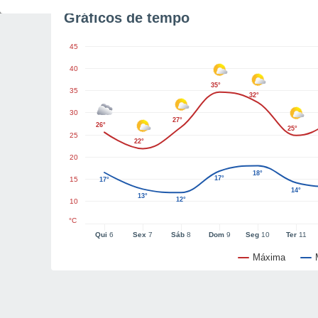
Gráficos de tempo
45
40
35°
35
32°
30
27°
26°
25°
25
22°
20
18°
17°
15
17°
14°
13°
12°
10
°C
Qui
6
Sex
7
Sáb
8
Dom
9
Seg
10
Ter
11
Máxima