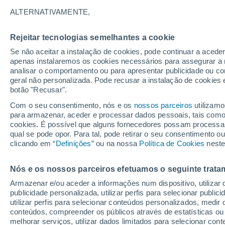
25°
ALTERNATIVAMENTE,
Rejeitar tecnologias semelhantes a cookie
Oeste
Se não aceitar a instalação de cookies, pode continuar a acede
Sensação de 26°
16
-
37 km
apenas instalaremos os cookies necessários para assegurar a 
analisar o comportamento ou para apresentar publicidade ou co
geral não personalizada. Pode recusar a instalação de cookies 
botão "Recusar".
Última hora
Subida das temperaturas, poeiras do Saara e
Com o seu consentimento, nós e os
nossos parceiros
utilizamo
chuva: datas e zonas mais afetadas em Portu
para armazenar, aceder e processar dados pessoais, tais como a
cookies. É possível que alguns fornecedores possam processa
O Tempo 1 - 7 Dias
Atualidade
Mapas de chuva
R
qual se pode opor. Para tal, pode retirar o seu consentimento 
clicando em “
Definições
” ou na nossa
Política de Cookies
neste
Nós e os nossos parceiros efetuamos o seguinte trata
Amanhã
Sábado
D
Hoje
Armazenar e/ou aceder a informações num dispositivo, utilizar da
7 Ago.
8 Ago.
6 Ago.
publicidade personalizada, utilizar perfis para selecionar public
utilizar perfis para selecionar conteúdos personalizados, med
conteúdos, compreender os públicos através de estatísticas ou
melhorar serviços, utilizar dados limitados para selecionar cont