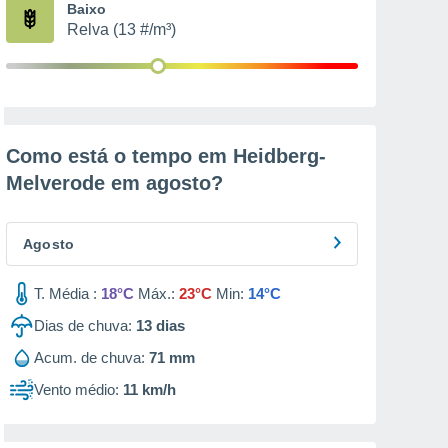
Baixo
Relva (13 #/m³)
Como está o tempo em Heidberg-
Melverode em
agosto
?
Agosto
T. Média :
18°C
Máx.:
23°C
Min:
14°C
Dias de chuva:
13
dias
Acum. de chuva:
71 mm
Vento médio:
11 km/h