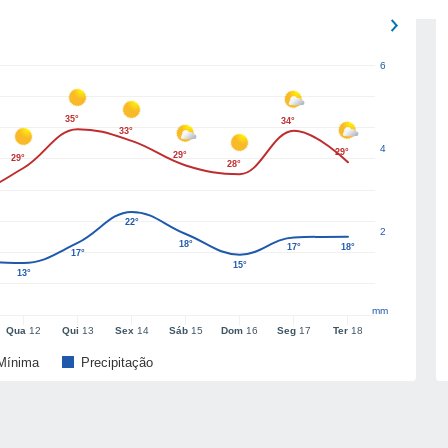
6
35°
34°
33°
4
29°
29°
29°
28°
22°
2
18°
17°
18°
17°
15°
13°
mm
Qua
12
Qui
13
Sex
14
Sáb
15
Dom
16
Seg
17
Ter
18
Mínima
Precipitação