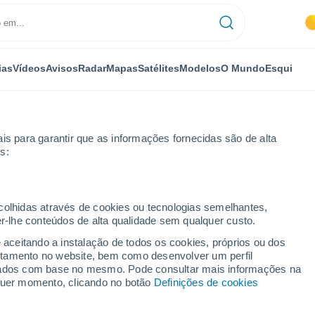
ias
Vídeos
Avisos
Radar
Mapas
Satélites
Modelos
O Mundo
Esqui
is para garantir que as informações fornecidas são de alta
s:
erode
ecolhidas através de cookies ou tecnologias semelhantes,
er-lhe conteúdos de alta qualidade sem qualquer custo.
lverode
e aceitando a instalação de todos os cookies, próprios ou dos
rtamento no website, bem como desenvolver um perfil
...
lizados com base no mesmo. Pode consultar mais informações na
lquer momento, clicando no botão
Definições de cookies
Por horas
Céu encoberto nas próximas
horas