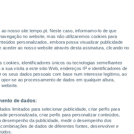
r ao nosso site tempo.pt. Neste caso, informamo-lo de que
/h
navegação no website, mas não utilizaremos cookies para
nteúdos personalizados, embora possa visualizar publicidade
e aceder ao nosso website através desta assinatura, clicando no
s cookies, identificadores únicos ou tecnologias semelhantes
gal
 sua visita a este sitio Web, endereços IP e identificadores de
r os seus dados pessoais com base num interesse legítimo, ao
adar de Chuva
Satélites
Modelos
ou opor-se ao processamento de dados em qualquer altura,
 website.
mento de dados:
omingo
Segunda
Terça
Quarta
dos limitados para selecionar publicidade, criar perfis para
9 Ago.
10 Ago.
11 Ago.
12 Ago.
idade personalizada, criar perfis para personalizar conteúdos,
ir o desempenho da publicidade, medir o desempenho dos
 combinações de dados de diferentes fontes, desenvolver e
eúdos.