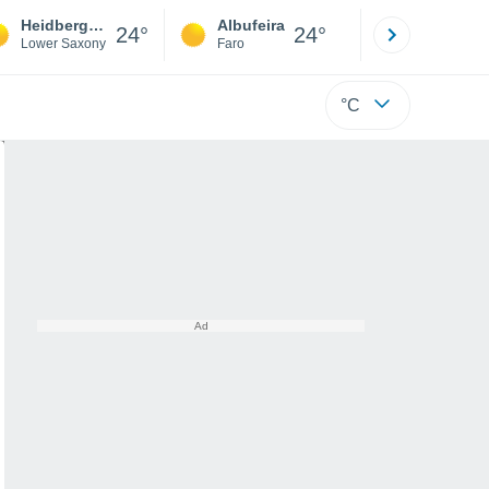
Heidberg-Melverode
Albufeira
Lisboa
24°
24°
Lower Saxony
Faro
Lisboa
°C