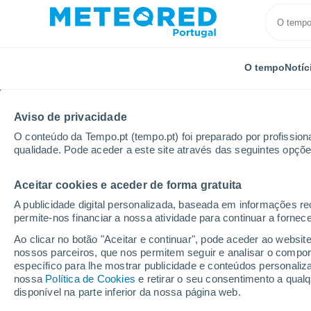
O tempo
Notíc
Aviso de privacidade
O conteúdo da Tempo.pt (tempo.pt) foi preparado por profissiona
qualidade. Pode aceder a este site através das seguintes opçõe
Aceitar cookies e aceder de forma gratuita
Início
Alemanha
Baixa-Saxónia
Heidberg-Melv
A publicidade digital personalizada, baseada em informações r
permite-nos financiar a nossa atividade para continuar a fornec
Tempo em Heidberg-Me
Ao clicar no botão "Aceitar e continuar", pode aceder ao websit
nossos parceiros, que nos permitem seguir e analisar o compo
12:49
Quinta
específico para lhe mostrar publicidade e conteúdos persona
nossa
Política de Cookies
e retirar o seu consentimento a qua
disponível na parte inferior da nossa página web.
Parcialmente nublado