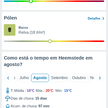
conteúdos.
ção
Pólen
Detalhe
ão através
de
Baixo
,
Relva (18 #/m³)
 e
dos,
publicidade
s, estudos
Como está o tempo em Heemstede em
a e
mento de
agosto
?
ossos 1199
o
Junho
Julho
Agosto
Setembro
Outubro
Novembro
eiros
T. Média :
18°C
Máx.:
20°C
Min:
15°C
Dias de chuva:
15
dias
Acum. de chuva:
97 mm