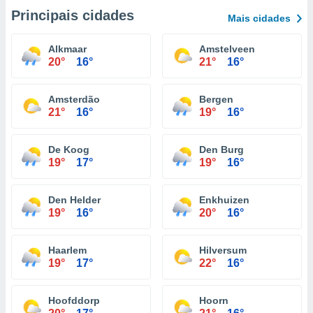
Principais cidades
Mais cidades
Alkmaar
Amstelveen
20°
16°
21°
16°
Amsterdão
Bergen
21°
16°
19°
16°
De Koog
Den Burg
19°
17°
19°
16°
Den Helder
Enkhuizen
19°
16°
20°
16°
Haarlem
Hilversum
19°
17°
22°
16°
Hoofddorp
Hoorn