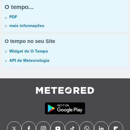
O tempo...
PDF
mais informações
O tempo no seu Site
Widget de O Tempo
API de Meteorologia