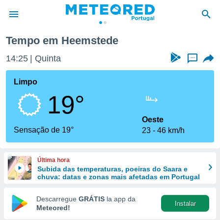
Tempo em Heemstede
de
14:25
Quinta
...
 da
empo.pt) foi
Limpo
or
19°
is para
e as
 fornecidas
Oeste
 qualidade.
Sensação de 19°
23
46 km/h
r a este
s das
opções:
Última hora
Subida das temperaturas, poeiras do Saara e
ookies e
chuva: datas e zonas mais afetadas em Portugal
 forma
Descarregue
GRÁTIS
la app da
Instalar
e digital
Meteored!
da,