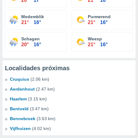
20°
17°
21°
16°
Medemblik
Purmerend
21°
16°
21°
16°
Schagen
Weesp
20°
16°
21°
16°
Localidades próximas
Cruquius
(2.06 km)
Aerdenhout
(2.47 km)
Haarlem
(3.15 km)
Bentveld
(3.47 km)
Bennebroek
(3.63 km)
Vijfhuizen
(4.02 km)