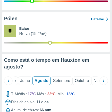
conteúdos.
ção
Pólen
Detalhe
ão através
de
Baixo
,
Relva (15 #/m³)
 e
dos,
publicidade
s, estudos
Como está o tempo em Hauxton em
a e
mento de
agosto
?
ossos 1199
o
Junho
Julho
Agosto
Setembro
Outubro
Novembro
eiros
T. Média :
17°C
Máx.:
22°C
Min:
13°C
Dias de chuva:
11
dias
Acum. de chuva:
66 mm