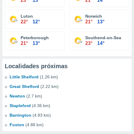
23°
13°
21°
14°
Luton
Norwich
22°
12°
21°
13°
Peterborough
Southend-on-Sea
21°
13°
23°
14°
Localidades próximas
Little Shelford
(1.26 km)
Great Shelford
(2.22 km)
Newton
(2.7 km)
Stapleford
(4.36 km)
Barrington
(4.83 km)
Foxton
(4.88 km)