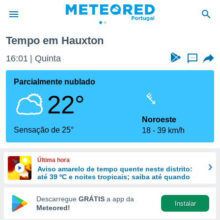
Tempo em Hauxton
de
16:01
Quinta
...
 da
empo.pt) foi
Parcialmente nublado
or
22°
is para
e as
 fornecidas
Noroeste
 qualidade.
Sensação de 25°
18
39 km/h
r a este
s das
opções:
Última hora
Aviso amarelo de tempo quente neste distrito:
ookies e
até 39 ºC e noites tropicais; saiba até quando
 forma
Descarregue
GRÁTIS
a app da
Instalar
e digital
Meteored!
da,