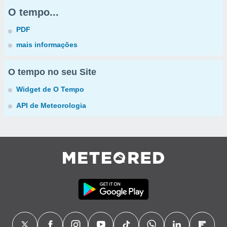
O tempo...
PDF
mais informações
O tempo no seu Site
Widget de O Tempo
API de Meteorologia