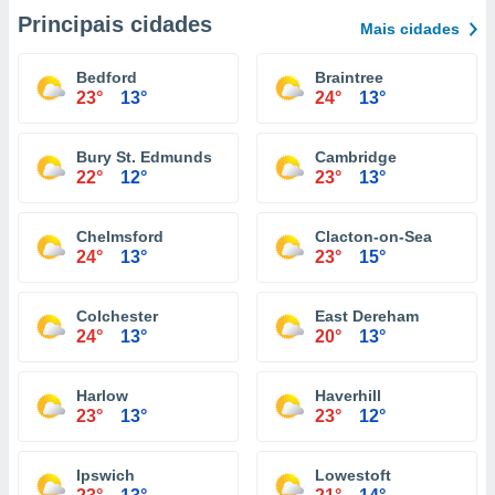
Principais cidades
Mais cidades
Bedford
Braintree
23°
13°
24°
13°
Bury St. Edmunds
Cambridge
22°
12°
23°
13°
Chelmsford
Clacton-on-Sea
24°
13°
23°
15°
Colchester
East Dereham
24°
13°
20°
13°
Harlow
Haverhill
23°
13°
23°
12°
Ipswich
Lowestoft