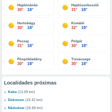
Hajdúnánás
Hajdúszoboszló
30°
18°
31°
18°
Hortobágy
Komádi
30°
18°
32°
19°
Pocsaj
Polgár
31°
18°
30°
18°
Püspökladány
Tiszacsege
30°
18°
30°
18°
Localidades próximas
Kaba
(13.09 km)
Debrecen
(16.42 km)
Nádudvar
(16.68 km)