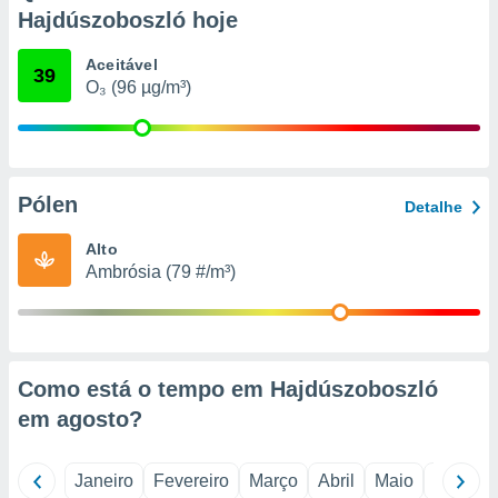
o qual se
Hajdúszoboszló hoje
ara tal,
 o seu
Aceitável
39
to ou opor-
O₃ (96 µg/m³)
essamento
m qualquer
ando em “
 ou na
Pólen
 Cookies
Detalhe
te.
Alto
 nossos
Ambrósia (79 #/m³)
s o
o de
Como está o tempo em Hajdúszoboszló
e/ou aceder
em
agosto
?
ões num
utilizar
ados para
Janeiro
Fevereiro
Março
Abril
Maio
Junho
publicidade,