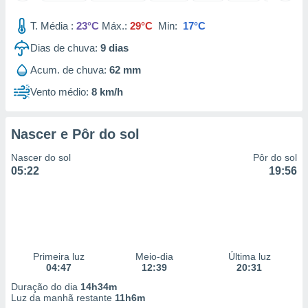
 para
T. Média :
23°C
Máx.:
29°C
Min:
17°C
a, utilizar
Dias de chuva:
9
dias
selecionar
Acum. de chuva:
62 mm
a, criar
personalizar
Vento médio:
8 km/h
tilizar
selecionar
Nascer e Pôr do sol
dos, medir
nho da
Nascer do sol
Pôr do sol
, medir o
05:22
19:56
o dos
r os
ravés de
s ou
s de dados
Primeira luz
Meio-dia
Última luz
es fontes,
04:47
12:39
20:31
 e melhorar
ilizar dados
Duração do dia
14h34m
ara
Luz da manhã restante
11h6m