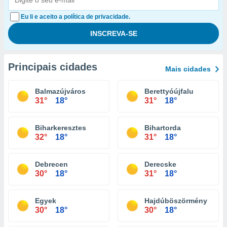
Eu li e aceito a política de privacidade.
Principais cidades
Mais cidades
Balmazújváros
Berettyóújfalu
31°
18°
31°
18°
Biharkeresztes
Bihartorda
32°
18°
31°
18°
Debrecen
Derecske
30°
18°
31°
18°
Egyek
Hajdúböszörmény
30°
18°
30°
18°