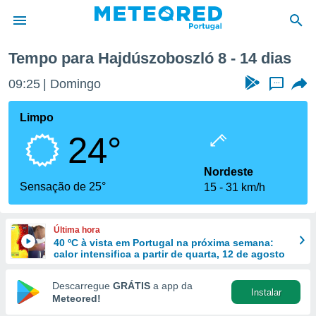
emana
Tempo para Hajdúszoboszló 8 - 14 dias
de
09:25
Domingo
...
 da
empo.pt) foi
Limpo
or
24°
is para
e as
 fornecidas
Nordeste
 qualidade.
Sensação de 25°
15
31 km/h
r a este
s das
opções:
Última hora
40 ºC à vista em Portugal na próxima semana:
ookies e
calor intensifica a partir de quarta, 12 de agosto
 forma
Descarregue
GRÁTIS
a app da
Instalar
e digital
Meteored!
da,