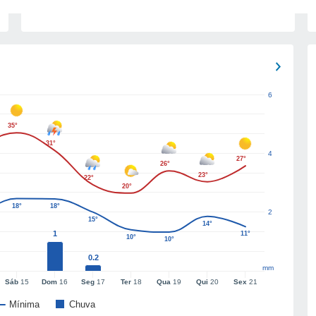
6
35°
31°
4
27°
26°
23°
22°
20°
18°
18°
2
15°
14°
1
11°
10°
10°
0.2
mm
Sáb
15
Dom
16
Seg
17
Ter
18
Qua
19
Qui
20
Sex
21
Mínima
Chuva