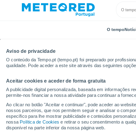
O tempo
Notíc
Aviso de privacidade
O conteúdo da Tempo.pt (tempo.pt) foi preparado por profissiona
qualidade. Pode aceder a este site através das seguintes opçõe
Aceitar cookies e aceder de forma gratuita
Início
Alemanha
Turíngia
Hainspitz
A publicidade digital personalizada, baseada em informações r
permite-nos financiar a nossa atividade para continuar a fornec
Tempo em Hainspitz
Ao clicar no botão "Aceitar e continuar", pode aceder ao websit
nossos parceiros, que nos permitem seguir e analisar o compo
13:32
Domingo
específico para lhe mostrar publicidade e conteúdos persona
nossa
Política de Cookies
e retirar o seu consentimento a qua
disponível na parte inferior da nossa página web.
Nuvens dispersas