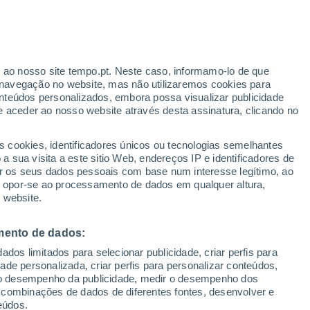
r ao nosso site tempo.pt. Neste caso, informamo-lo de que
navegação no website, mas não utilizaremos cookies para
nteúdos personalizados, embora possa visualizar publicidade
e aceder ao nosso website através desta assinatura, clicando no
:
s cookies, identificadores únicos ou tecnologias semelhantes
sto
 sua visita a este sitio Web, endereços IP e identificadores de
r os seus dados pessoais com base num interesse legítimo, ao
Radar de Chuva
Satélites
Modelos
ou opor-se ao processamento de dados em qualquer altura,
 website.
mento de dados:
Quarta
Quinta
Sexta
Sábado
dos limitados para selecionar publicidade, criar perfis para
12 Ago.
13 Ago.
14 Ago.
15 Ago.
idade personalizada, criar perfis para personalizar conteúdos,
ir o desempenho da publicidade, medir o desempenho dos
 combinações de dados de diferentes fontes, desenvolver e
eúdos.