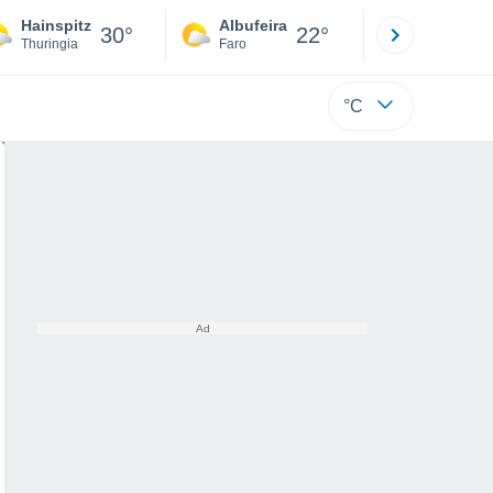
Hainspitz
Albufeira
Lisboa
30°
22°
Thuringia
Faro
Lisboa
°C