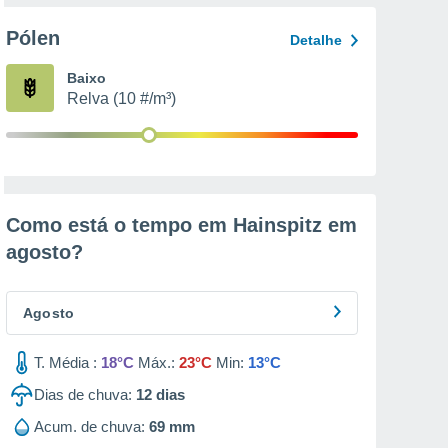
Pólen
Detalhe
Baixo
Relva (10 #/m³)
Como está o tempo em Hainspitz em
agosto
?
Agosto
T. Média :
18°C
Máx.:
23°C
Min:
13°C
Dias de chuva:
12
dias
Acum. de chuva:
69 mm