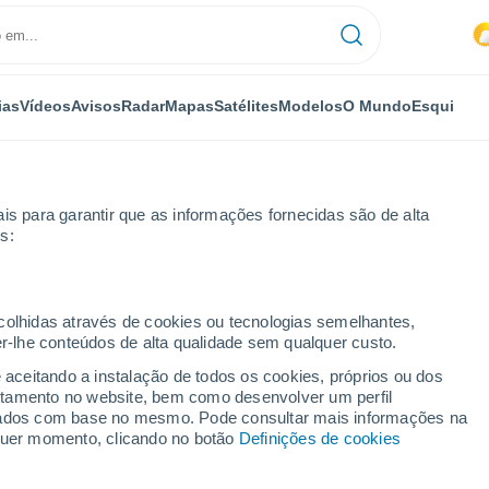
ias
Vídeos
Avisos
Radar
Mapas
Satélites
Modelos
O Mundo
Esqui
is para garantir que as informações fornecidas são de alta
s:
ecolhidas através de cookies ou tecnologias semelhantes,
er-lhe conteúdos de alta qualidade sem qualquer custo.
e aceitando a instalação de todos os cookies, próprios ou dos
rtamento no website, bem como desenvolver um perfil
...
lizados com base no mesmo. Pode consultar mais informações na
lquer momento, clicando no botão
Definições de cookies
Por horas
Céu nublado nas próximas horas