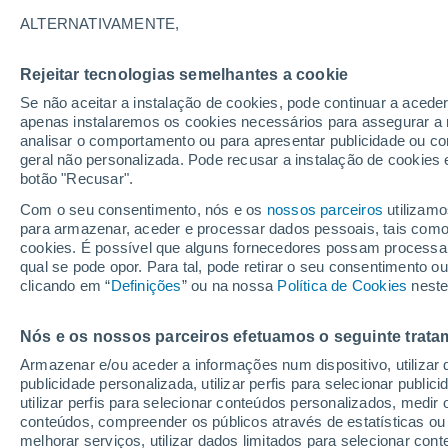
30°
ALTERNATIVAMENTE,
Rejeitar tecnologias semelhantes a cookie
UV
6 Alto
Se não aceitar a instalação de cookies, pode continuar a acede
Sensação de 29°
FPS
15-25
apenas instalaremos os cookies necessários para assegurar a 
analisar o comportamento ou para apresentar publicidade ou co
geral não personalizada. Pode recusar a instalação de cookies 
botão "Recusar".
Última hora
40 ºC à vista em Portugal na próxima semana
Com o seu consentimento, nós e os
nossos parceiros
utilizamo
calor intensifica a partir de quarta, 12 de ago
para armazenar, aceder e processar dados pessoais, tais como a
cookies. É possível que alguns fornecedores possam processa
O Tempo 1 - 7 Dias
Atualidade
Mapas de nuvens
qual se pode opor. Para tal, pode retirar o seu consentimento 
clicando em “
Definições
” ou na nossa
Política de Cookies
neste
Nós e os nossos parceiros efetuamos o seguinte trata
Amanhã
Terça
Hoje
Armazenar e/ou aceder a informações num dispositivo, utilizar da
10 Ago.
11 Ago.
9 Ago.
publicidade personalizada, utilizar perfis para selecionar public
utilizar perfis para selecionar conteúdos personalizados, med
conteúdos, compreender os públicos através de estatísticas ou
melhorar serviços, utilizar dados limitados para selecionar cont
30%