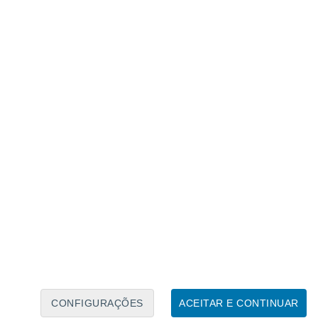
Calendário Lunar
Seg
Ter
Qua
Qui
Sex
Sáb
Domo
9
10
11
12
13
14
15
16
17
18
19
20
21
22
CONFIGURAÇÕES
ACEITAR E CONTINUAR