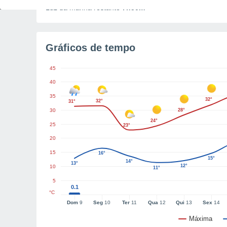
Luz da manhã restante
7h50m
Gráficos de tempo
45
40
35
32°
32°
31°
30
28°
24°
25
23°
20
15
16°
15°
14°
13°
12°
10
11°
5
0.1
°C
Dom
9
Seg
10
Ter
11
Qua
12
Qui
13
Sex
14
Máxima