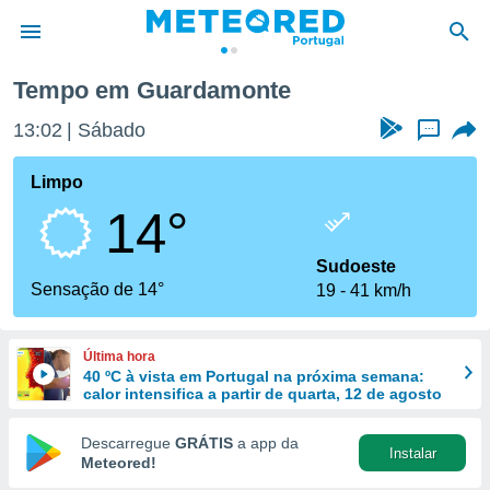
Tempo em Guardamonte
de
13:02
Sábado
...
 da
empo.pt) foi
Limpo
or
14°
is para
e as
 fornecidas
Sudoeste
 qualidade.
Sensação de 14°
19
41 km/h
r a este
s das
opções:
Última hora
40 ºC à vista em Portugal na próxima semana:
ookies e
calor intensifica a partir de quarta, 12 de agosto
 forma
Descarregue
GRÁTIS
a app da
Instalar
e digital
Meteored!
da,