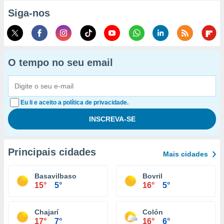
Siga-nos
O tempo no seu email
Eu li e aceito a política de privacidade.
Principais cidades
Mais cidades
Basavilbaso
Bovril
15°
5°
16°
5°
Chajarí
Colón
17°
7°
16°
6°