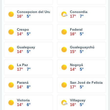
Concepcion del Uruguay
Concordia
16°
5°
17°
7°
Crespo
Federal
14°
5°
16°
5°
Gualeguay
Gualeguaychú
14°
5°
15°
5°
La Paz
Nogoyá
17°
7°
14°
5°
Paraná
San José de Feliciano
14°
8°
17°
5°
Victoria
Villaguay
14°
6°
16°
5°