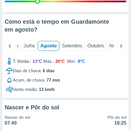
conteúdos.
ção
Como está o tempo em Guardamonte
ão através
em
agosto
?
de
,
 e
o
Junho
Julho
Agosto
Setembro
Outubro
Novembro
dos,
publicidade
T. Média :
13°C
Máx.:
20°C
Min:
8°C
s, estudos
Dias de chuva:
6
dias
a e
mento de
Acum. de chuva:
77 mm
Vento médio:
13 km/h
ossos 1199
eiros
Nascer e Pôr do sol
Nascer do sol
Pôr do sol
07:40
18:25