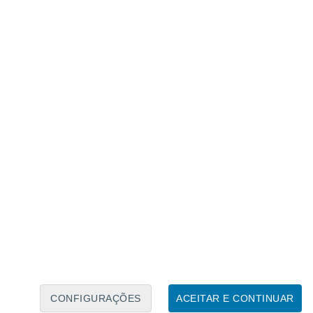
Calendário Lunar
Seg
Ter
Qua
Qui
Sex
Sáb
Domo
9
10
11
12
13
14
15
16
17
18
19
20
21
22
CONFIGURAÇÕES
ACEITAR E CONTINUAR