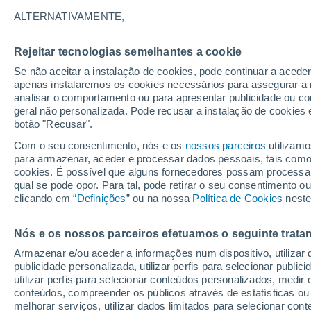
6°
ALTERNATIVAMENTE,
Rejeitar tecnologias semelhantes a cookie
Sul
Se não aceitar a instalação de cookies, pode continuar a acede
Sensação de 4°
14
-
22 km
apenas instalaremos os cookies necessários para assegurar a 
analisar o comportamento ou para apresentar publicidade ou co
geral não personalizada. Pode recusar a instalação de cookies 
botão "Recusar".
Última hora
40 ºC à vista em Portugal na próxima semana
Com o seu consentimento, nós e os
nossos parceiros
utilizamo
calor intensifica a partir de quarta, 12 de ago
para armazenar, aceder e processar dados pessoais, tais como a
cookies. É possível que alguns fornecedores possam processa
O Tempo 1 - 7 Dias
Atualidade
Mapas de nuvens
qual se pode opor. Para tal, pode retirar o seu consentimento 
clicando em “
Definições
” ou na nossa
Política de Cookies
neste
Nós e os nossos parceiros efetuamos o seguinte trata
Amanhã
Terça
Hoje
Armazenar e/ou aceder a informações num dispositivo, utilizar da
10 Ago.
11 Ago.
9 Ago.
publicidade personalizada, utilizar perfis para selecionar public
utilizar perfis para selecionar conteúdos personalizados, med
conteúdos, compreender os públicos através de estatísticas ou
melhorar serviços, utilizar dados limitados para selecionar cont