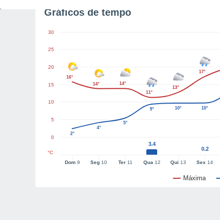
Gráficos de tempo
30
25
20
17°
16°
14°
14°
15
13°
11°
10
10°
10°
9°
5
5°
4°
2°
0
3.4
0.2
°C
Dom
9
Seg
10
Ter
11
Qua
12
Qui
13
Sex
14
Máxima