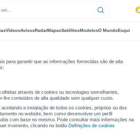
ias
Vídeos
Avisos
Radar
Mapas
Satélites
Modelos
O Mundo
Esqui
is para garantir que as informações fornecidas são de alta
s:
l
ecolhidas através de cookies ou tecnologias semelhantes,
er-lhe conteúdos de alta qualidade sem qualquer custo.
e aceitando a instalação de todos os cookies, próprios ou dos
rtamento no website, bem como desenvolver um perfil
...
lizados com base no mesmo. Pode consultar mais informações na
lquer momento, clicando no botão
Definições de cookies
Por horas
Intervalos nublados nas
próximas horas