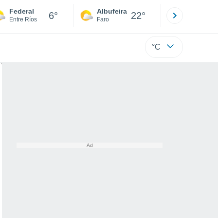
Federal
Albufeira
Lisboa
6°
22°
Entre Ríos
Faro
Lisboa
°C