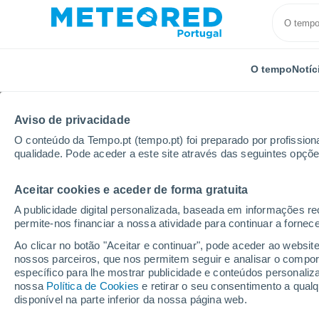
O tempo
Notíc
Aviso de privacidade
O conteúdo da Tempo.pt (tempo.pt) foi preparado por profissiona
qualidade. Pode aceder a este site através das seguintes opçõe
Aceitar cookies e aceder de forma gratuita
Início
Argentina
Província de Entre Ríos
Federa
A publicidade digital personalizada, baseada em informações r
permite-nos financiar a nossa atividade para continuar a fornec
Tempo em Federal
Ao clicar no botão "Aceitar e continuar", pode aceder ao websit
nossos parceiros, que nos permitem seguir e analisar o compo
09:21
Domingo
específico para lhe mostrar publicidade e conteúdos persona
nossa
Política de Cookies
e retirar o seu consentimento a qua
disponível na parte inferior da nossa página web.
Nuvens dispersas