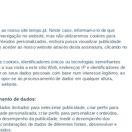
r ao nosso site tempo.pt. Neste caso, informamo-lo de que
/h
navegação no website, mas não utilizaremos cookies para
nteúdos personalizados, embora possa visualizar publicidade
e aceder ao nosso website através desta assinatura, clicando no
:
s cookies, identificadores únicos ou tecnologias semelhantes
sto
 sua visita a este sitio Web, endereços IP e identificadores de
r os seus dados pessoais com base num interesse legítimo, ao
Radar de Chuva
Satélites
Modelos
ou opor-se ao processamento de dados em qualquer altura,
 website.
mento de dados:
Quarta
Quinta
Sexta
Sábado
dos limitados para selecionar publicidade, criar perfis para
12 Ago.
13 Ago.
14 Ago.
15 Ago.
idade personalizada, criar perfis para personalizar conteúdos,
ir o desempenho da publicidade, medir o desempenho dos
 combinações de dados de diferentes fontes, desenvolver e
eúdos.
90%
30%
50%