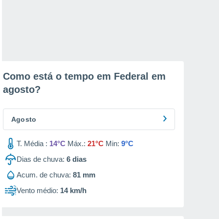
Como está o tempo em Federal em
agosto
?
Agosto
T. Média :
14°C
Máx.:
21°C
Min:
9°C
Dias de chuva:
6
dias
Acum. de chuva:
81 mm
Vento médio:
14 km/h