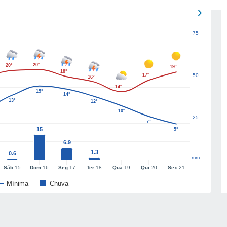
75
20°
20°
19°
18°
17°
50
16°
14°
15°
14°
13°
12°
10°
25
7°
15
5°
6.9
1.3
0.6
mm
Sáb
15
Dom
16
Seg
17
Ter
18
Qua
19
Qui
20
Sex
21
Mínima
Chuva