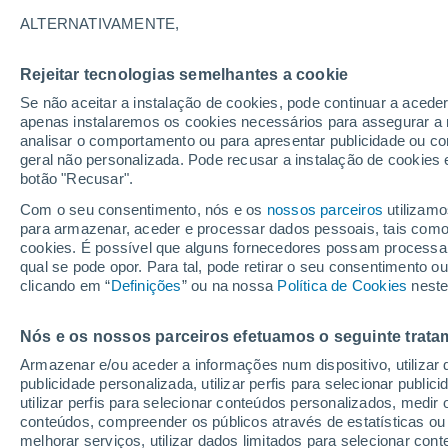
26°
ALTERNATIVAMENTE,
Rejeitar tecnologias semelhantes a cookie
Sudeste
Se não aceitar a instalação de cookies, pode continuar a acede
Sensação de 26°
2
-
6 km/h
apenas instalaremos os cookies necessários para assegurar a 
analisar o comportamento ou para apresentar publicidade ou co
geral não personalizada. Pode recusar a instalação de cookies 
botão "Recusar".
Última hora
Aviso amarelo de tempo quente neste distrito:
Com o seu consentimento, nós e os
nossos parceiros
utilizamo
39 ºC e noites tropicais; saiba até quando
para armazenar, aceder e processar dados pessoais, tais como a
cookies. É possível que alguns fornecedores possam processa
O Tempo 1 - 7 Dias
Atualidade
Mapas de nuvens
qual se pode opor. Para tal, pode retirar o seu consentimento 
clicando em “
Definições
” ou na nossa
Política de Cookies
neste
Nós e os nossos parceiros efetuamos o seguinte trata
Amanhã
Sábado
D
Hoje
Armazenar e/ou aceder a informações num dispositivo, utilizar da
7 Ago.
8 Ago.
6 Ago.
publicidade personalizada, utilizar perfis para selecionar public
utilizar perfis para selecionar conteúdos personalizados, med
conteúdos, compreender os públicos através de estatísticas ou
melhorar serviços, utilizar dados limitados para selecionar cont