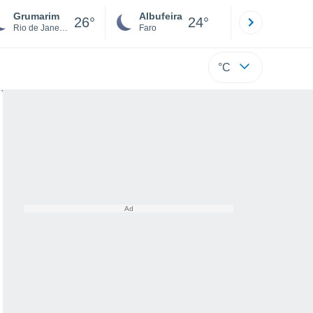
Grumarim
Albufeira
Lisboa
26°
24°
Rio de Janeiro
Faro
Lisboa
°C