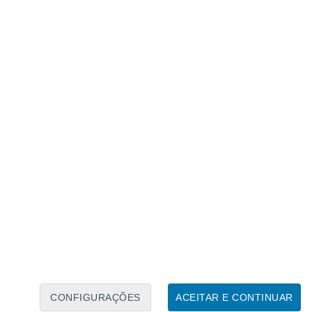
Calendário Lunar
Seg
Ter
Qua
Qui
Sex
Sáb
Domo
6
7
8
9
10
11
12
13
14
15
16
17
18
19
CONFIGURAÇÕES
ACEITAR E CONTINUAR