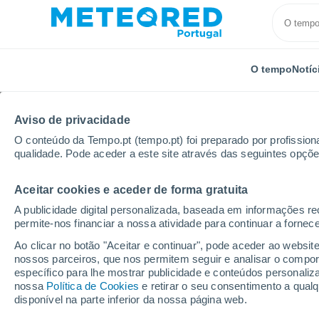
O tempo
Notíc
Aviso de privacidade
O conteúdo da Tempo.pt (tempo.pt) foi preparado por profissiona
qualidade. Pode aceder a este site através das seguintes opçõe
Aceitar cookies e aceder de forma gratuita
Início
Brasil
Estado do Rio de Janeiro
Grumari
A publicidade digital personalizada, baseada em informações r
permite-nos financiar a nossa atividade para continuar a fornec
Tempo em Grumarim - 
Ao clicar no botão "Aceitar e continuar", pode aceder ao websit
nossos parceiros, que nos permitem seguir e analisar o compo
17:39
Quinta
específico para lhe mostrar publicidade e conteúdos persona
nossa
Política de Cookies
e retirar o seu consentimento a qua
disponível na parte inferior da nossa página web.
Limpo