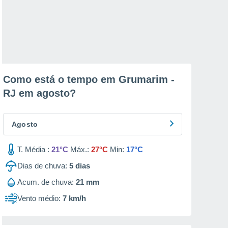
Como está o tempo em Grumarim -
RJ em
agosto
?
Agosto
T. Média :
21°C
Máx.:
27°C
Min:
17°C
Dias de chuva:
5
dias
Acum. de chuva:
21 mm
Vento médio:
7 km/h