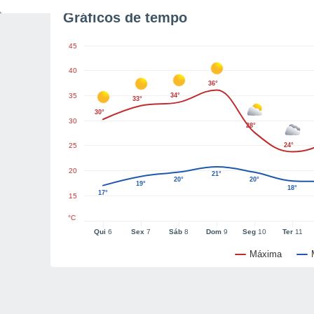
Gráficos de tempo
45
40
36°
35
34°
33°
30°
30
28°
25
24°
20
21°
20°
20°
19°
18°
17°
15
°C
Qui
6
Sex
7
Sáb
8
Dom
9
Seg
10
Ter
11
Máxima