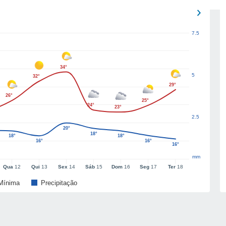
7.5
34°
5
32°
29°
26°
25°
24°
23°
2.5
20°
18°
18°
18°
16°
16°
16°
mm
Qua
12
Qui
13
Sex
14
Sáb
15
Dom
16
Seg
17
Ter
18
Mínima
Precipitação