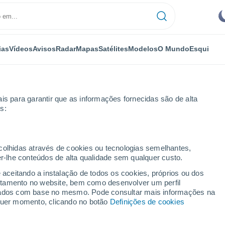
ias
Vídeos
Avisos
Radar
Mapas
Satélites
Modelos
O Mundo
Esqui
is para garantir que as informações fornecidas são de alta
s:
m
ecolhidas através de cookies ou tecnologias semelhantes,
er-lhe conteúdos de alta qualidade sem qualquer custo.
RJ
e aceitando a instalação de todos os cookies, próprios ou dos
rtamento no website, bem como desenvolver um perfil
...
lizados com base no mesmo. Pode consultar mais informações na
lquer momento, clicando no botão
Definições de cookies
Por horas
Intervalos nublados nas
próximas horas