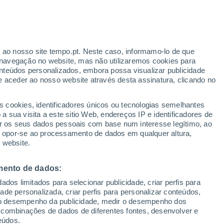
Aviso amarelo
Aviso moderado por outros em
Grumarim hoje
r ao nosso site tempo.pt. Neste caso, informamo-lo de que
navegação no website, mas não utilizaremos cookies para
nteúdos personalizados, embora possa visualizar publicidade
e aceder ao nosso website através desta assinatura, clicando no
 até
s cookies, identificadores únicos ou tecnologias semelhantes
 sua visita a este sitio Web, endereços IP e identificadores de
r os seus dados pessoais com base num interesse legítimo, ao
Radar de Chuva
Satélites
Modelos
ou opor-se ao processamento de dados em qualquer altura,
 website.
mento de dados:
omingo
Segunda
Terça
Quarta
dos limitados para selecionar publicidade, criar perfis para
9 Ago.
10 Ago.
11 Ago.
12 Ago.
idade personalizada, criar perfis para personalizar conteúdos,
ir o desempenho da publicidade, medir o desempenho dos
 combinações de dados de diferentes fontes, desenvolver e
eúdos.