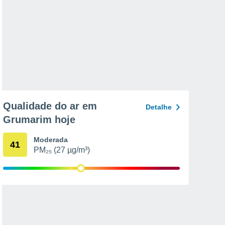
Qualidade do ar em
Detalhe
Grumarim hoje
Moderada
41
PM₂₅ (27 µg/m³)