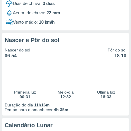
Dias de chuva:
3
dias
 para
Acum. de chuva:
22 mm
a, utilizar
selecionar
Vento médio:
10 km/h
a, criar
personalizar
Nascer e Pôr do sol
tilizar
selecionar
Nascer do sol
Pôr do sol
06:54
18:10
dos, medir
nho da
, medir o
o dos
r os
Primeira luz
Meio-dia
Última luz
ravés de
06:31
12:32
18:33
s ou
s de dados
Duração do dia
11h16m
es fontes,
Tempo para o amanhecer
4h 35m
 e melhorar
ilizar dados
Calendário Lunar
ara