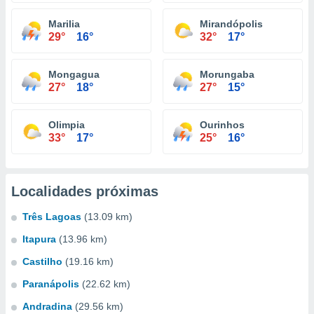
Marilia
Mirandópolis
29°
16°
32°
17°
Mongagua
Morungaba
27°
18°
27°
15°
Olimpia
Ourinhos
33°
17°
25°
16°
Localidades próximas
Três Lagoas
(13.09 km)
Itapura
(13.96 km)
Castilho
(19.16 km)
Paranápolis
(22.62 km)
Andradina
(29.56 km)