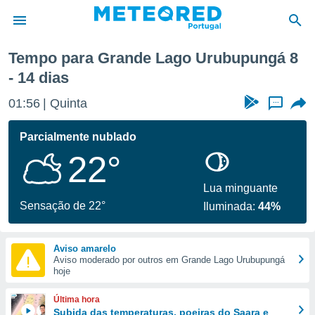
gá
Próxima semana
Tempo para Grande Lago Urubupungá 8
- 14 dias
de
 da
01:56
Quinta
...
empo.pt) foi
or
Parcialmente nublado
is para
e as
22°
 fornecidas
 qualidade.
Lua minguante
r a este
Sensação de 22°
s das
Iluminada:
44%
opções:
ookies e
Aviso amarelo
 forma
Aviso moderado por outros em Grande Lago Urubupungá
hoje
e digital
Última hora
da,
Subida das temperaturas, poeiras do Saara e