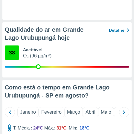
o qual se
ara tal,
 o seu
to ou opor-
essamento
Qualidade do ar em Grande
Detalhe
m qualquer
Lago Urubupungá hoje
ando em “
 ou na
Aceitável
38
 Cookies
O₃ (96 µg/m³)
te.
 nossos
s o
Como está o tempo em Grande Lago
Urubupungá - SP em
agosto
?
o de
e/ou aceder
Janeiro
Fevereiro
Março
Abril
Maio
Junho
ões num
utilizar
ados para
T. Média :
24°C
Máx.:
31°C
Min:
18°C
publicidade,