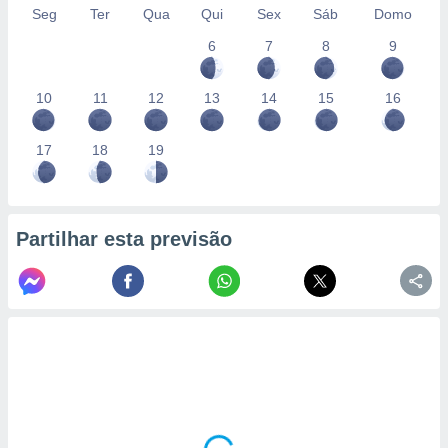
conteúdos.
Seg
Ter
Qua
Qui
Sex
Sáb
Domo
6
7
8
9
ção
ão através
10
11
12
13
14
15
16
de
,
 e
17
18
19
dos,
publicidade
s, estudos
Partilhar esta previsão
a e
mento de
ossos 1199
eiros