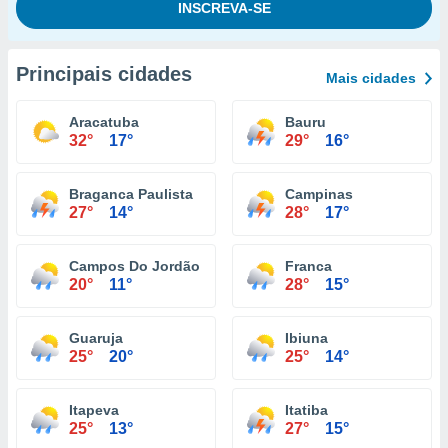
Principais cidades
Mais cidades
Aracatuba
Bauru
32°
17°
29°
16°
Braganca Paulista
Campinas
27°
14°
28°
17°
Campos Do Jordão
Franca
20°
11°
28°
15°
Guaruja
Ibiuna
25°
20°
25°
14°
Itapeva
Itatiba
25°
13°
27°
15°