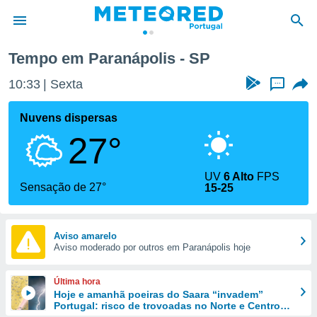
Tempo em Paranápolis - SP
de
10:33
Sexta
...
 da
empo.pt) foi
Nuvens dispersas
or
27°
is para
e as
 fornecidas
UV
6 Alto
FPS
 qualidade.
Sensação de 27°
15-25
r a este
s das
opções:
Aviso amarelo
Aviso moderado por outros em Paranápolis hoje
ookies e
 forma
Última hora
e digital
Hoje e amanhã poeiras do Saara “invadem”
Portugal: risco de trovoadas no Norte e Centro
da,