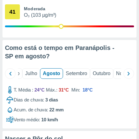
conteúdos.
Moderada
41
O₃ (103 µg/m³)
ção
ão através
de
,
 e
Como está o tempo em Paranápolis -
SP em
agosto
?
dos,
publicidade
s, estudos
o
Junho
Julho
Agosto
Setembro
Outubro
Novembro
a e
mento de
T. Média :
24°C
Máx.:
31°C
Min:
18°C
ossos 1199
Dias de chuva:
3
dias
eiros
Acum. de chuva:
22 mm
Vento médio:
10 km/h
Nascer e Pôr do sol