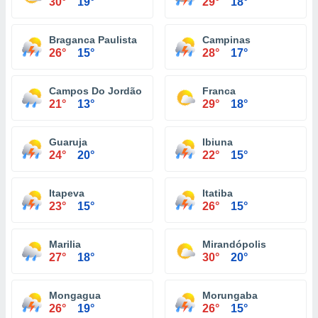
30°
19°
29°
18°
Braganca Paulista
Campinas
26°
15°
28°
17°
Campos Do Jordão
Franca
21°
13°
29°
18°
Guaruja
Ibiuna
24°
20°
22°
15°
Itapeva
Itatiba
23°
15°
26°
15°
Marilia
Mirandópolis
27°
18°
30°
20°
Mongagua
Morungaba
26°
19°
26°
15°