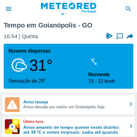
Tempo em Goianópolis - GO
de
16:54
Quinta
...
 da
empo.pt) foi
Nuvens dispersas
or
31°
is para
e as
 fornecidas
Noroeste
 qualidade.
Sensação de 29°
15
32 km/h
r a este
s das
opções:
Aviso laranja
Aviso elevado por outros em Goianópolis hoje
ookies e
 forma
Última hora
e digital
Aviso amarelo de tempo quente neste distrito:
até 39 ºC e noites tropicais; saiba até quando
da,