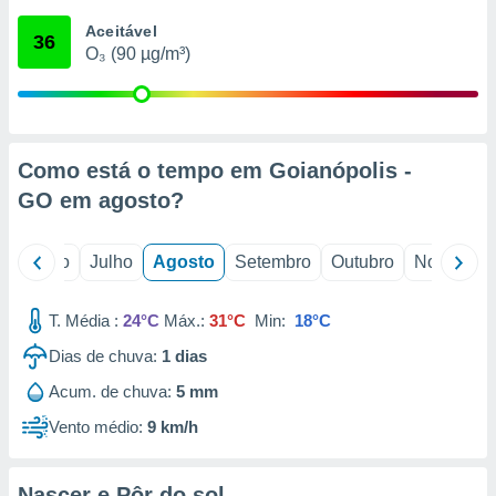
conteúdos.
Aceitável
36
O₃ (90 µg/m³)
ção
ão através
de
,
 e
Como está o tempo em Goianópolis -
GO em
agosto
?
dos,
publicidade
s, estudos
o
Junho
Julho
Agosto
Setembro
Outubro
Novembro
a e
mento de
T. Média :
24°C
Máx.:
31°C
Min:
18°C
ossos 1199
Dias de chuva:
1
dias
eiros
Acum. de chuva:
5 mm
Vento médio:
9 km/h
Nascer e Pôr do sol