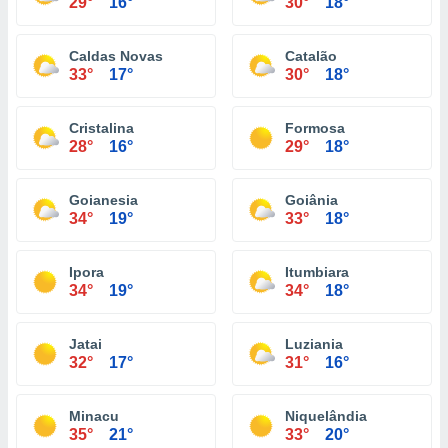
29°
16°
30°
18°
Caldas Novas
Catalão
33°
17°
30°
18°
Cristalina
Formosa
28°
16°
29°
18°
Goianesia
Goiânia
34°
19°
33°
18°
Ipora
Itumbiara
34°
19°
34°
18°
Jatai
Luziania
32°
17°
31°
16°
Minacu
Niquelândia
35°
21°
33°
20°