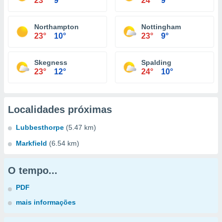
23°
9°
24°
9°
Northampton
Nottingham
23°
10°
23°
9°
Skegness
Spalding
23°
12°
24°
10°
Localidades próximas
Lubbesthorpe
(5.47 km)
Markfield
(6.54 km)
O tempo...
PDF
mais informações