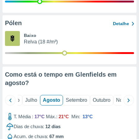
conteúdos.
ção
Pólen
Detalhe
ão através
de
Baixo
,
Relva (18 #/m³)
 e
dos,
publicidade
s, estudos
Como está o tempo em Glenfields em
a e
mento de
agosto
?
ossos 1199
o
Junho
Julho
Agosto
Setembro
Outubro
Novembro
eiros
T. Média :
17°C
Máx.:
21°C
Min:
13°C
Dias de chuva:
12
dias
Acum. de chuva:
67 mm