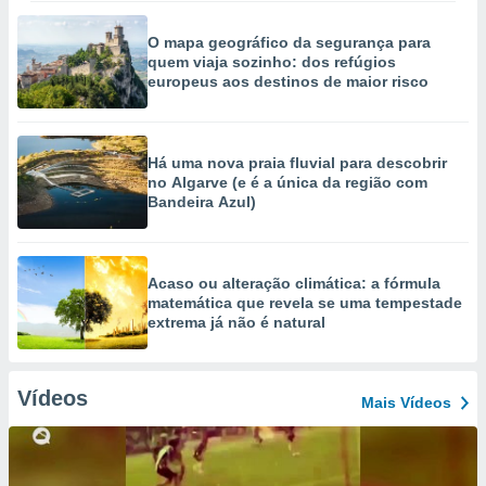
O mapa geográfico da segurança para
quem viaja sozinho: dos refúgios
europeus aos destinos de maior risco
Há uma nova praia fluvial para descobrir
no Algarve (e é a única da região com
Bandeira Azul)
Acaso ou alteração climática: a fórmula
matemática que revela se uma tempestade
extrema já não é natural
Vídeos
Mais Vídeos