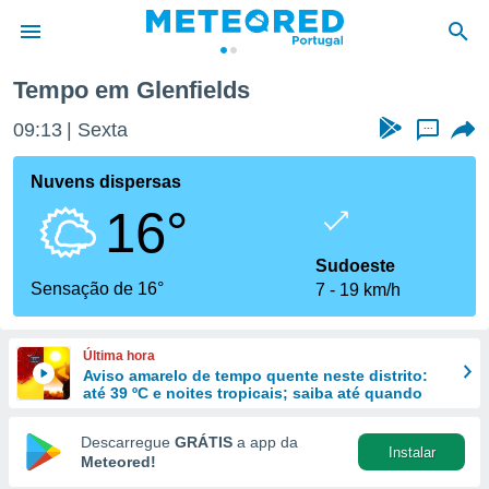
Tempo em Glenfields
de
09:13
Sexta
...
 da
empo.pt) foi
Nuvens dispersas
or
16°
is para
e as
 fornecidas
Sudoeste
 qualidade.
Sensação de 16°
7
19 km/h
r a este
s das
opções:
Última hora
Aviso amarelo de tempo quente neste distrito:
ookies e
até 39 ºC e noites tropicais; saiba até quando
 forma
Descarregue
GRÁTIS
a app da
Instalar
e digital
Meteored!
da,