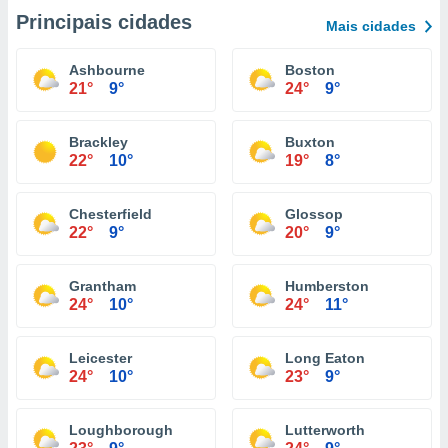
Principais cidades
Mais cidades
Ashbourne
Boston
21°
9°
24°
9°
Brackley
Buxton
22°
10°
19°
8°
Chesterfield
Glossop
22°
9°
20°
9°
Grantham
Humberston
24°
10°
24°
11°
Leicester
Long Eaton
24°
10°
23°
9°
Loughborough
Lutterworth