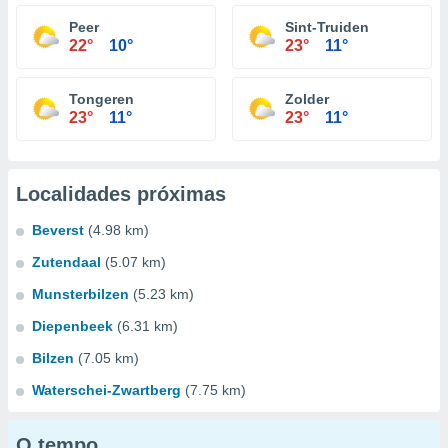
Peer
Sint-Truiden
22°
10°
23°
11°
Tongeren
Zolder
23°
11°
23°
11°
Localidades próximas
Beverst
(4.98 km)
Zutendaal
(5.07 km)
Munsterbilzen
(5.23 km)
Diepenbeek
(6.31 km)
Bilzen
(7.05 km)
Waterschei-Zwartberg
(7.75 km)
O tempo...