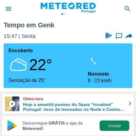
Tempo em Genk
de
15:47
Sexta
...
 da
empo.pt) foi
Encoberto
or
22°
is para
e as
 fornecidas
Noroeste
 qualidade.
Sensação de 25°
8
23 km/h
r a este
s das
opções:
Última hora
Hoje e amanhã poeiras do Saara “invadem”
ookies e
Portugal: risco de trovoadas no Norte e Centro
 forma
aumenta
Descarregue
GRÁTIS
a app da
Instalar
e digital
Meteored!
da,