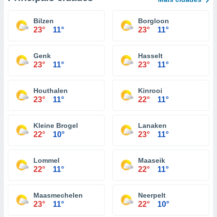
Bilzen
Borgloon
23°
11°
23°
11°
Genk
Hasselt
23°
11°
23°
11°
Houthalen
Kinrooi
23°
11°
22°
11°
Kleine Brogel
Lanaken
22°
10°
23°
11°
Lommel
Maaseik
22°
11°
22°
11°
Maasmechelen
Neerpelt
23°
11°
22°
10°