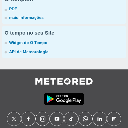
PDF
mais informações
O tempo no seu Site
Widget de O Tempo
API de Meteorologia