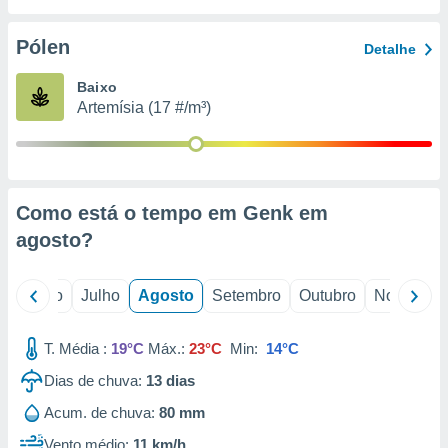
conteúdos.
Pólen
Detalhe
ção
Baixo
ão através
Artemísia (17 #/m³)
de
,
 e
dos,
publicidade
Como está o tempo em Genk em
s, estudos
agosto
?
a e
mento de
o
Junho
Julho
Agosto
Setembro
Outubro
Novembro
ossos 1199
eiros
T. Média :
19°C
Máx.:
23°C
Min:
14°C
Dias de chuva:
13
dias
Acum. de chuva:
80 mm
Vento médio:
11 km/h