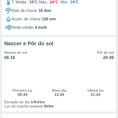
T. Média :
19°C
Máx.:
24°C
Min:
14°C
Dias de chuva:
16
dias
Acum. de chuva:
126 mm
Vento médio:
6 km/h
Nascer e Pôr do sol
Nascer do sol
Pôr do sol
06:18
20:49
Primeira luz
Meio-dia
Última luz
05:44
13:34
21:24
Duração do dia
14h31m
Luz da manhã restante
8h9m