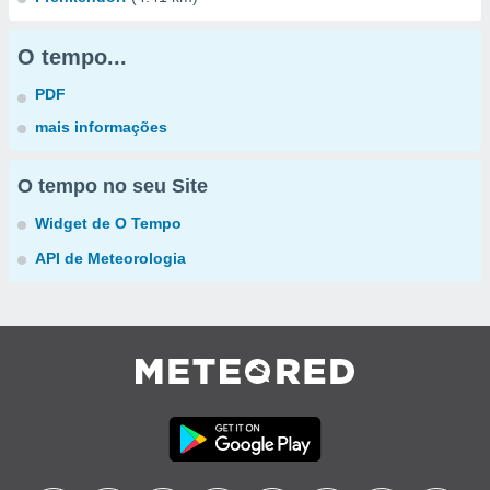
O tempo...
PDF
mais informações
O tempo no seu Site
Widget de O Tempo
API de Meteorologia