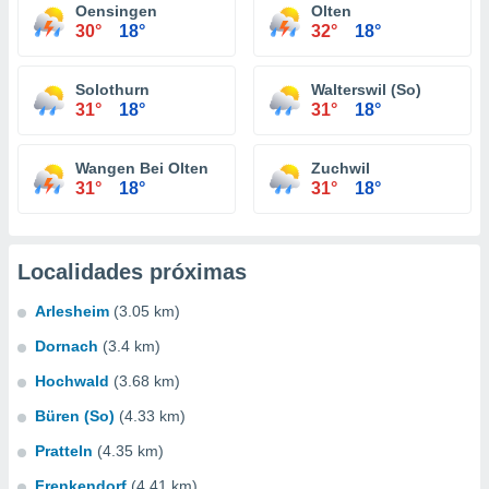
Oensingen
Olten
30°
18°
32°
18°
Solothurn
Walterswil (So)
31°
18°
31°
18°
Wangen Bei Olten
Zuchwil
31°
18°
31°
18°
Localidades próximas
Arlesheim
(3.05 km)
Dornach
(3.4 km)
Hochwald
(3.68 km)
Büren (So)
(4.33 km)
Pratteln
(4.35 km)
Frenkendorf
(4.41 km)