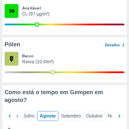
conteúdos.
Aceitável
39
O₃ (97 µg/m³)
ção
ão através
de
,
 e
Pólen
Detalhe
dos,
Baixo
publicidade
Relva (10 #/m³)
s, estudos
a e
mento de
ossos 1199
Como está o tempo em Gempen em
eiros
agosto
?
o
Junho
Julho
Agosto
Setembro
Outubro
Novembro