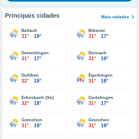
Principais cidades
Mais cidades
Bellach
Biberist
31°
19°
31°
17°
Derendingen
Dornach
31°
17°
31°
19°
Dulliken
Egerkingen
32°
18°
31°
18°
Erlinsbach (So)
Gerlafingen
32°
18°
31°
17°
Grenchen
Grenchen
31°
19°
31°
19°