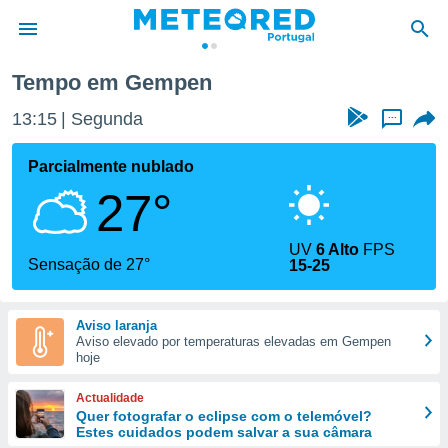
Tempo em Gempen
de
13:15
Segunda
...
 da
empo.pt) foi
Parcialmente nublado
or
27°
is para
e as
 fornecidas
UV
6 Alto
FPS
 qualidade.
Sensação de 27°
15-25
r a este
s das
opções:
Aviso laranja
Aviso elevado por temperaturas elevadas em Gempen
ookies e
hoje
 forma
Actualidade
e digital
Quer fotografar o eclipse com o telemóvel?
Estes cuidados podem salvar a sua câmara
da,