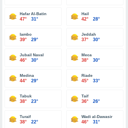
Hafar Al-Batin
Hail
47°
31°
42°
28°
Iambo
Jeddah
39°
29°
37°
30°
Jubail Naval
Meca
46°
30°
38°
30°
Medina
Riade
44°
29°
45°
33°
Tabuk
Taif
38°
23°
36°
26°
Turaif
Wadi al-Dawasir
38°
22°
46°
31°