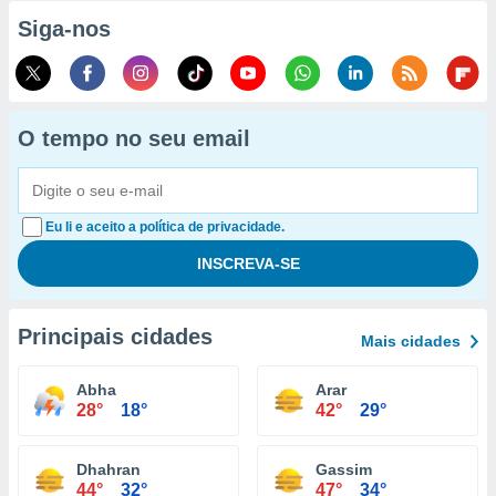
Siga-nos
O tempo no seu email
Eu li e aceito a política de privacidade.
Principais cidades
Mais cidades
Abha
Arar
28°
18°
42°
29°
Dhahran
Gassim
44°
32°
47°
34°