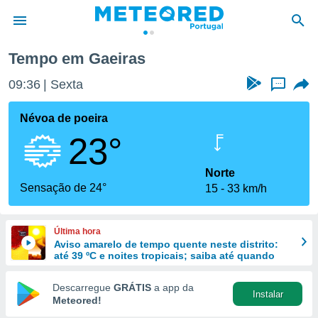
Tempo em Gaeiras
de
09:36
Sexta
...
 da
empo.pt) foi
Névoa de poeira
or
23°
is para
e as
 fornecidas
Norte
 qualidade.
Sensação de 24°
15
33 km/h
r a este
s das
opções:
Última hora
Aviso amarelo de tempo quente neste distrito:
ookies e
até 39 ºC e noites tropicais; saiba até quando
 forma
Descarregue
GRÁTIS
a app da
Instalar
e digital
Meteored!
da,