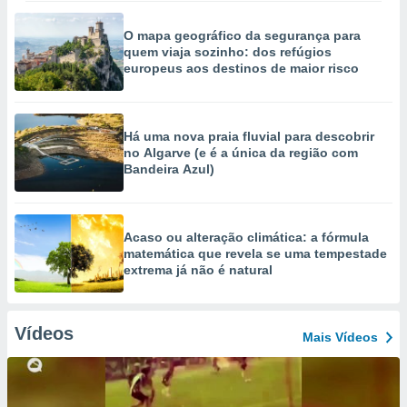
O mapa geográfico da segurança para
quem viaja sozinho: dos refúgios
europeus aos destinos de maior risco
Há uma nova praia fluvial para descobrir
no Algarve (e é a única da região com
Bandeira Azul)
Acaso ou alteração climática: a fórmula
matemática que revela se uma tempestade
extrema já não é natural
Vídeos
Mais Vídeos