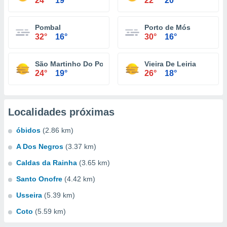
24°
19°
22°
20°
Pombal
Porto de Mós
32°
16°
30°
16°
São Martinho Do Porto
Vieira De Leiria
24°
19°
26°
18°
Localidades próximas
óbidos
(2.86 km)
A Dos Negros
(3.37 km)
Caldas da Rainha
(3.65 km)
Santo Onofre
(4.42 km)
Usseira
(5.39 km)
Coto
(5.59 km)