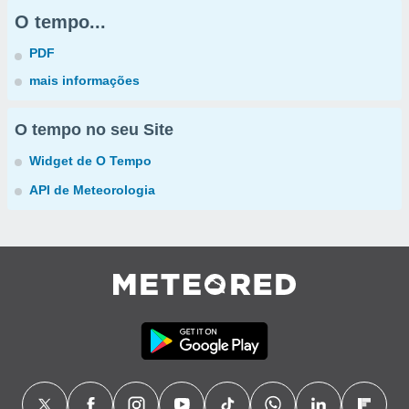
O tempo...
PDF
mais informações
O tempo no seu Site
Widget de O Tempo
API de Meteorologia