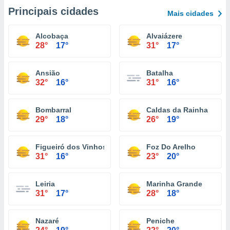
Principais cidades
Mais cidades
Alcobaça
Alvaiázere
28°
17°
31°
17°
Ansião
Batalha
32°
16°
31°
16°
Bombarral
Caldas da Rainha
29°
18°
26°
19°
Figueiró dos Vinhos
Foz Do Arelho
31°
16°
23°
20°
Leiria
Marinha Grande
31°
17°
28°
18°
Nazaré
Peniche