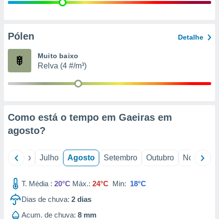
conteúdos.
ção
Pólen
Detalhe
ão através
de
Muito baixo
,
Relva (4 #/m³)
 e
dos,
publicidade
s, estudos
Como está o tempo em Gaeiras em
a e
mento de
agosto
?
ossos 1199
o
Junho
Julho
Agosto
Setembro
Outubro
Novembro
eiros
T. Média :
20°C
Máx.:
24°C
Min:
18°C
Dias de chuva:
2
dias
Acum. de chuva:
8 mm