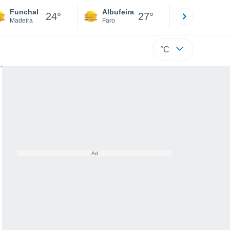
Funchal
Albufeira
Lisboa
24°
27°
Madeira
Faro
Lisboa
°C