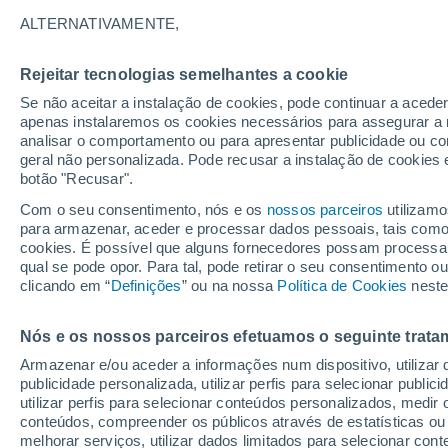
24°
ALTERNATIVAMENTE,
Rejeitar tecnologias semelhantes a cookie
Oeste
Se não aceitar a instalação de cookies, pode continuar a acede
Sensação de 22°
2
-
16 km/
apenas instalaremos os cookies necessários para assegurar a 
analisar o comportamento ou para apresentar publicidade ou co
geral não personalizada. Pode recusar a instalação de cookies 
botão "Recusar".
Última hora
Hoje e amanhã poeiras do Saara “invadem”
Com o seu consentimento, nós e os
nossos parceiros
utilizamo
Portugal: risco de trovoadas no Norte e Centr
para armazenar, aceder e processar dados pessoais, tais como a
aumenta
cookies. É possível que alguns fornecedores possam processa
O Tempo 1 - 7 Dias
Por horas
Fim-de-Semana
Ama
qual se pode opor. Para tal, pode retirar o seu consentimento 
clicando em “
Definições
” ou na nossa
Política de Cookies
neste
Nós e os nossos parceiros efetuamos o seguinte trata
Sábado
Domingo
S
Sexta
Armazenar e/ou aceder a informações num dispositivo, utilizar da
15 Ago.
16 Ago.
14 Ago.
publicidade personalizada, utilizar perfis para selecionar public
utilizar perfis para selecionar conteúdos personalizados, med
conteúdos, compreender os públicos através de estatísticas ou
melhorar serviços, utilizar dados limitados para selecionar cont