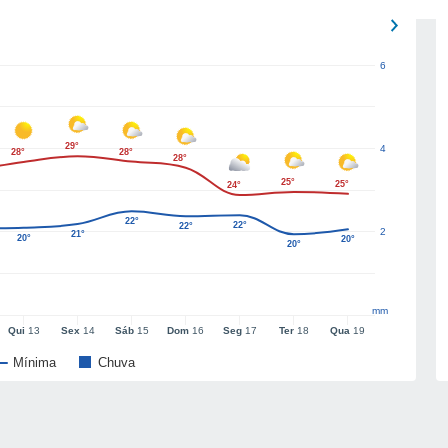
6
29°
4
28°
28°
28°
25°
25°
24°
22°
22°
22°
2
21°
20°
20°
20°
mm
Qui
13
Sex
14
Sáb
15
Dom
16
Seg
17
Ter
18
Qua
19
Mínima
Chuva