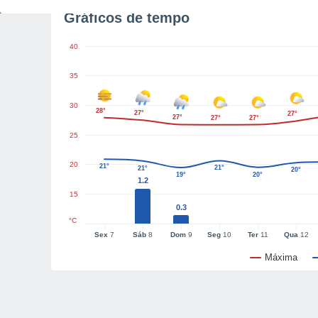
Gráficos de tempo
40
35
30
28°
27°
27°
27°
27°
27°
25
20
21°
21°
21°
20°
19°
20°
1.2
15
0.3
°C
Sex
7
Sáb
8
Dom
9
Seg
10
Ter
11
Qua
12
Máxima