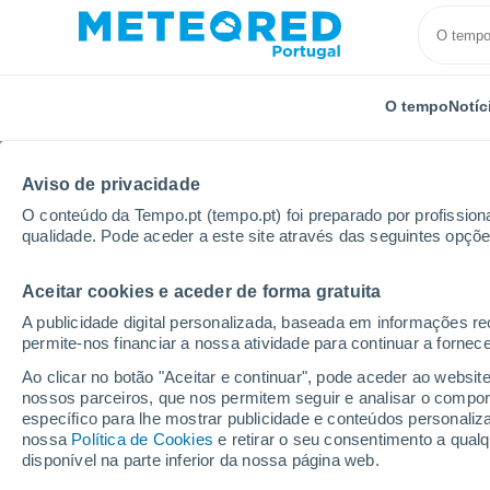
O tempo
Notíc
Aviso de privacidade
O conteúdo da Tempo.pt (tempo.pt) foi preparado por profissiona
qualidade. Pode aceder a este site através das seguintes opçõe
Aceitar cookies e aceder de forma gratuita
Início
Madeira
Funchal
Próxima semana
A publicidade digital personalizada, baseada em informações r
permite-nos financiar a nossa atividade para continuar a fornec
Tempo para Funchal 8 -
Ao clicar no botão "Aceitar e continuar", pode aceder ao websit
nossos parceiros, que nos permitem seguir e analisar o compo
21:02
Sexta
específico para lhe mostrar publicidade e conteúdos persona
nossa
Política de Cookies
e retirar o seu consentimento a qua
disponível na parte inferior da nossa página web.
Névoa de poeira