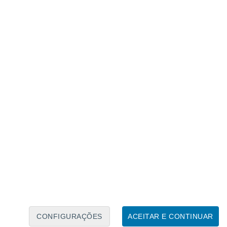
Calendário Lunar
Seg
Ter
Qua
Qui
Sex
Sáb
Domo
7
8
9
10
11
12
13
14
15
16
17
18
19
20
CONFIGURAÇÕES
ACEITAR E CONTINUAR