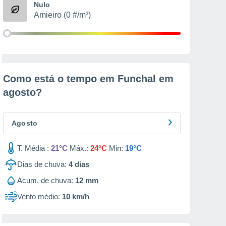
Nulo
Amieiro (0 #/m³)
Como está o tempo em Funchal em
agosto
?
Agosto
T. Média :
21°C
Máx.:
24°C
Min:
19°C
Dias de chuva:
4
dias
Acum. de chuva:
12 mm
Vento médio:
10 km/h