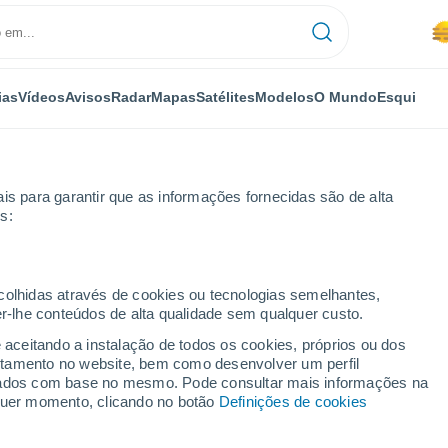
ias
Vídeos
Avisos
Radar
Mapas
Satélites
Modelos
O Mundo
Esqui
is para garantir que as informações fornecidas são de alta
s:
ecolhidas através de cookies ou tecnologias semelhantes,
er-lhe conteúdos de alta qualidade sem qualquer custo.
 14 dias
e aceitando a instalação de todos os cookies, próprios ou dos
rtamento no website, bem como desenvolver um perfil
...
lizados com base no mesmo. Pode consultar mais informações na
lquer momento, clicando no botão
Definições de cookies
Por horas
Névoa de poeira nas próximas
horas