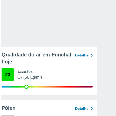
Qualidade do ar em Funchal
Detalhe
hoje
Aceitável
23
O₃ (56 µg/m³)
Pólen
Detalhe