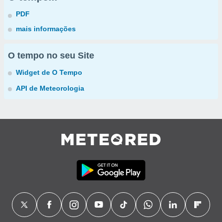
PDF
mais informações
O tempo no seu Site
Widget de O Tempo
API de Meteorologia