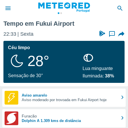
Tempo em Fukui Airport
de
22:33
Sexta
...
 da
empo.pt) foi
Céu limpo
or
28°
is para
e as
 fornecidas
Lua minguante
 qualidade.
Sensação de 30°
Iluminada:
38%
r a este
s das
opções:
Aviso amarelo
Aviso moderado por trovoada em Fukui Airport hoje
ookies e
 forma
Furacão
e digital
Dolphin A 1.309 kms de distância
da,