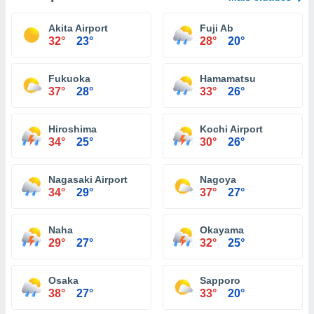
Akita Airport
Fuji Ab
32°
23°
28°
20°
Fukuoka
Hamamatsu
37°
28°
33°
26°
Hiroshima
Kochi Airport
34°
25°
30°
26°
Nagasaki Airport
Nagoya
34°
29°
37°
27°
Naha
Okayama
29°
27°
32°
25°
Osaka
Sapporo
38°
27°
33°
20°