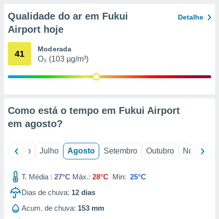
conteúdos.
Qualidade do ar em Fukui
Detalhe
ção
Airport hoje
ão através
Moderada
41
de
O₃ (103 µg/m³)
,
 e
dos,
publicidade
s, estudos
Como está o tempo em Fukui Airport
a e
em
agosto
?
mento de
o
Junho
Julho
Agosto
Setembro
Outubro
Novembro
ossos 1199
eiros
T. Média :
27°C
Máx.:
28°C
Min:
25°C
Dias de chuva:
12
dias
Acum. de chuva:
153 mm