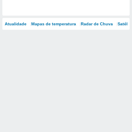
Atualidade
Mapas de temperatura
Radar de Chuva
Satélit