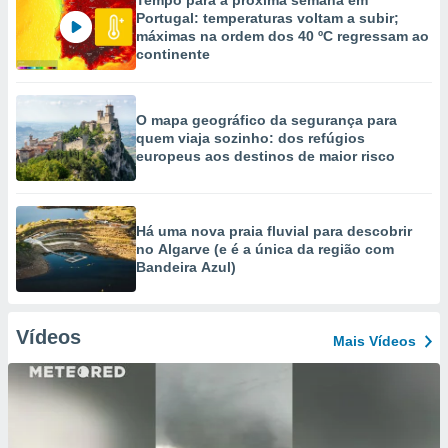
Tempo para a próxima semana em
Portugal: temperaturas voltam a subir;
máximas na ordem dos 40 ºC regressam ao
continente
O mapa geográfico da segurança para
quem viaja sozinho: dos refúgios
europeus aos destinos de maior risco
Há uma nova praia fluvial para descobrir
no Algarve (e é a única da região com
Bandeira Azul)
Vídeos
Mais Vídeos