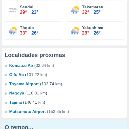
Sendai
Takamatsu
29°
23°
32°
25°
Tóquio
Yakushima
33°
26°
29°
26°
Localidades próximas
Komatsu Ab
(32.34 km)
Gifu Ab
(101.22 km)
Toyama Airport
(102.74 km)
Nagoya
(116.91 km)
Tajima
(146.41 km)
Matsumoto Airport
(152.85 km)
O tempo...