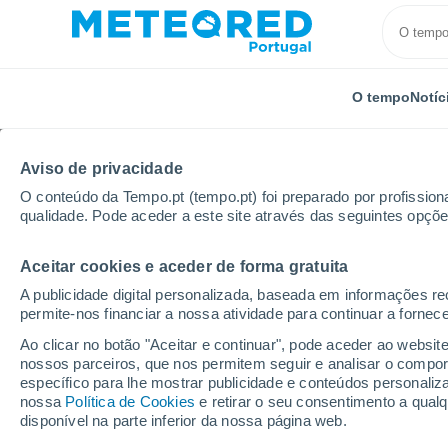
O tempo
Notíc
Aviso de privacidade
O conteúdo da Tempo.pt (tempo.pt) foi preparado por profissiona
qualidade. Pode aceder a este site através das seguintes opçõe
Aceitar cookies e aceder de forma gratuita
Início
Alemanha
Hesse
Freigericht
A publicidade digital personalizada, baseada em informações r
permite-nos financiar a nossa atividade para continuar a fornec
Tempo em Freigericht
Ao clicar no botão "Aceitar e continuar", pode aceder ao websit
nossos parceiros, que nos permitem seguir e analisar o compo
16:18
Sábado
específico para lhe mostrar publicidade e conteúdos persona
nossa
Política de Cookies
e retirar o seu consentimento a qua
disponível na parte inferior da nossa página web.
Limpo