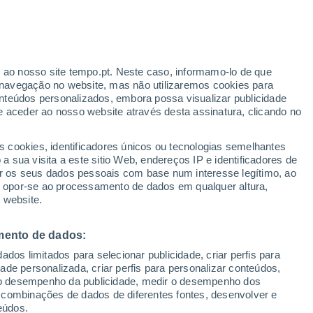
Aviso Yellow
Aviso Moderate por high
temperatures em Freigericht hoje
erado
r ao nosso site tempo.pt. Neste caso, informamo-lo de que
Sobem as temperaturas
navegação no website, mas não utilizaremos cookies para
Durante o dia de amanhã
nteúdos personalizados, embora possa visualizar publicidade
e aceder ao nosso website através desta assinatura, clicando no
:
s cookies, identificadores únicos ou tecnologias semelhantes
sto
 sua visita a este sitio Web, endereços IP e identificadores de
r os seus dados pessoais com base num interesse legítimo, ao
ura
Radar de Chuva
Satélites
Modelos
ou opor-se ao processamento de dados em qualquer altura,
 website.
mento de dados:
Terça
Quarta
Quinta
Sexta
dos limitados para selecionar publicidade, criar perfis para
11 Ago.
12 Ago.
13 Ago.
14 Ago.
idade personalizada, criar perfis para personalizar conteúdos,
ir o desempenho da publicidade, medir o desempenho dos
 combinações de dados de diferentes fontes, desenvolver e
eúdos.