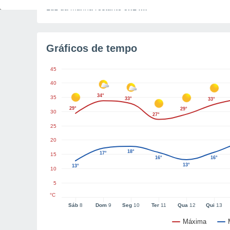
Luz da manhã restante
5h14m
Gráficos de tempo
45
40
34°
35
33°
33°
29°
29°
30
27°
25
20
18°
17°
15
16°
16°
13°
13°
10
5
°C
Sáb
8
Dom
9
Seg
10
Ter
11
Qua
12
Qui
13
Máxima