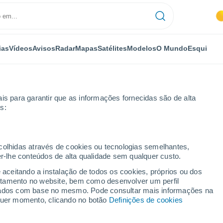
ias
Vídeos
Avisos
Radar
Mapas
Satélites
Modelos
O Mundo
Esqui
is para garantir que as informações fornecidas são de alta
s:
ecolhidas através de cookies ou tecnologias semelhantes,
er-lhe conteúdos de alta qualidade sem qualquer custo.
e aceitando a instalação de todos os cookies, próprios ou dos
rtamento no website, bem como desenvolver um perfil
...
lizados com base no mesmo. Pode consultar mais informações na
lquer momento, clicando no botão
Definições de cookies
Por horas
Céu limpo nas próximas horas