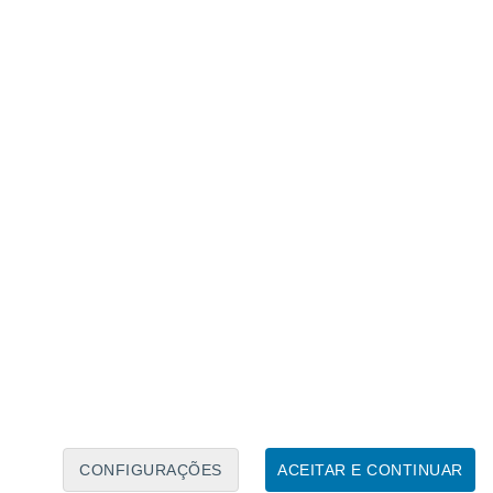
Calendário Lunar
Seg
Ter
Qua
Qui
Sex
Sáb
Domo
8
9
10
11
12
13
14
15
16
17
18
19
20
21
CONFIGURAÇÕES
ACEITAR E CONTINUAR