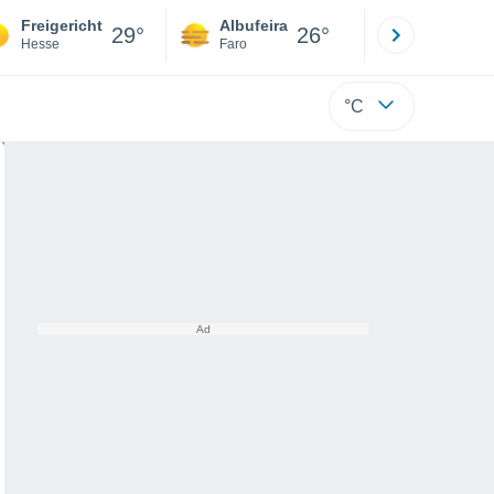
Freigericht
Albufeira
Lisboa
29°
26°
Hesse
Faro
Lisboa
°C