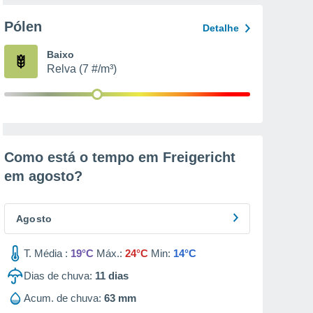
Pólen
Detalhe
Baixo
Relva (7 #/m³)
Como está o tempo em Freigericht
em
agosto
?
Agosto
T. Média :
19°C
Máx.:
24°C
Min:
14°C
Dias de chuva:
11
dias
Acum. de chuva:
63 mm