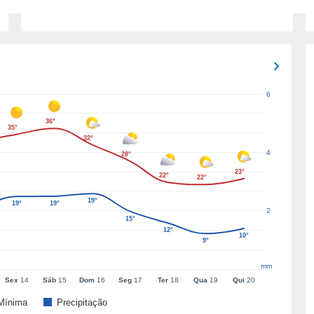
6
36°
35°
32°
4
28°
23°
22°
22°
19°
19°
19°
2
15°
12°
10°
9°
mm
Sex
14
Sáb
15
Dom
16
Seg
17
Ter
18
Qua
19
Qui
20
Mínima
Precipitação