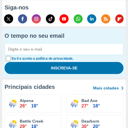
Siga-nos
O tempo no seu email
Eu li e aceito a política de privacidade.
Principais cidades
Mais cidades
Alpena
Bad Axe
26°
18°
27°
18°
Battle Creek
Dearborn
29°
18°
30°
20°