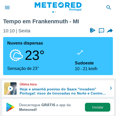
Tempo em Frankenmuth - MI
de
10:10
Sexta
...
 da
empo.pt) foi
Nuvens dispersas
or
23°
is para
e as
 fornecidas
Sudoeste
 qualidade.
Sensação de 23°
10
21 km/h
r a este
s das
opções:
Última hora
Hoje e amanhã poeiras do Saara “invadem”
ookies e
Portugal: risco de trovoadas no Norte e Centro
 forma
aumenta
Descarregue
GRÁTIS
a app da
Instalar
e digital
Meteored!
da,