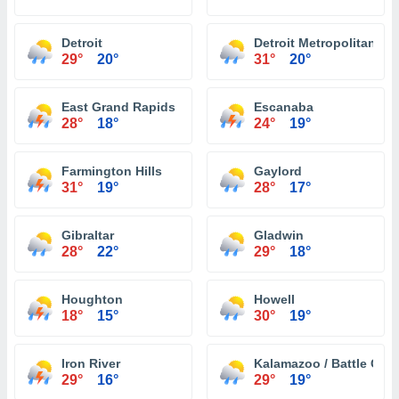
Detroit
Detroit Metropolitan Wa
29°
20°
31°
20°
East Grand Rapids
Escanaba
28°
18°
24°
19°
Farmington Hills
Gaylord
31°
19°
28°
17°
Gibraltar
Gladwin
28°
22°
29°
18°
Houghton
Howell
18°
15°
30°
19°
Iron River
Kalamazoo / Battle Creek
29°
16°
29°
19°