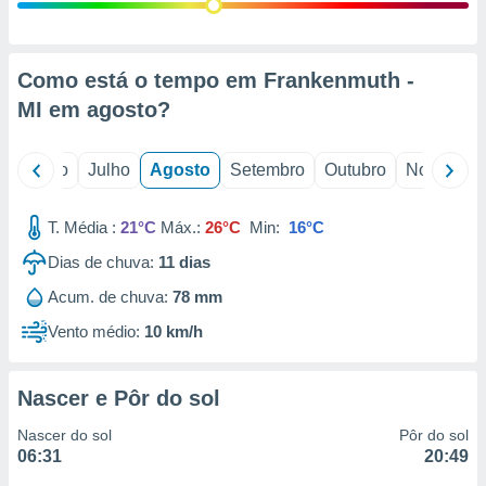
conteúdos.
ção
Como está o tempo em Frankenmuth -
ão através
MI em
agosto
?
de
,
 e
o
Junho
Julho
Agosto
Setembro
Outubro
Novembro
dos,
publicidade
T. Média :
21°C
Máx.:
26°C
Min:
16°C
s, estudos
Dias de chuva:
11
dias
a e
mento de
Acum. de chuva:
78 mm
Vento médio:
10 km/h
ossos 1199
eiros
Nascer e Pôr do sol
Nascer do sol
Pôr do sol
06:31
20:49