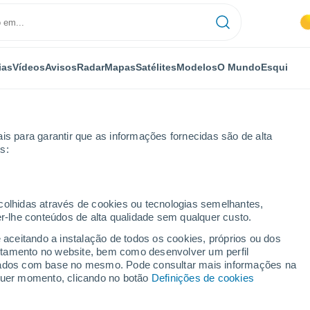
ias
Vídeos
Avisos
Radar
Mapas
Satélites
Modelos
O Mundo
Esqui
is para garantir que as informações fornecidas são de alta
s:
ecolhidas através de cookies ou tecnologias semelhantes,
er-lhe conteúdos de alta qualidade sem qualquer custo.
umont - MG
e aceitando a instalação de todos os cookies, próprios ou dos
rtamento no website, bem como desenvolver um perfil
...
lizados com base no mesmo. Pode consultar mais informações na
lquer momento, clicando no botão
Definições de cookies
Por horas
Céu limpo nas próximas horas