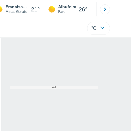
Francisco Dumont
Albufeira
Lisboa
21°
26°
Minas Gerais
Faro
Lisboa
°C