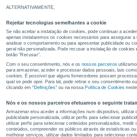
18°
ALTERNATIVAMENTE,
Rejeitar tecnologias semelhantes a cookie
Este
Se não aceitar a instalação de cookies, pode continuar a acede
Sensação de 18°
4
-
9 km/h
apenas instalaremos os cookies necessários para assegurar a 
analisar o comportamento ou para apresentar publicidade ou co
geral não personalizada. Pode recusar a instalação de cookies 
botão "Recusar".
Última hora
Aviso amarelo de tempo quente neste distrito:
Com o seu consentimento, nós e os
nossos parceiros
utilizamo
39 ºC e noites tropicais; saiba até quando
para armazenar, aceder e processar dados pessoais, tais como a
cookies. É possível que alguns fornecedores possam processa
O Tempo 1 - 7 Dias
Atualidade
Mapas de temperat
qual se pode opor. Para tal, pode retirar o seu consentimento 
clicando em “
Definições
” ou na nossa
Política de Cookies
neste
Nós e os nossos parceiros efetuamos o seguinte trata
Amanhã
Domingo
S
Hoje
Armazenar e/ou aceder a informações num dispositivo, utilizar da
8 Ago.
9 Ago.
7 Ago.
publicidade personalizada, utilizar perfis para selecionar public
utilizar perfis para selecionar conteúdos personalizados, med
conteúdos, compreender os públicos através de estatísticas ou
melhorar serviços, utilizar dados limitados para selecionar cont