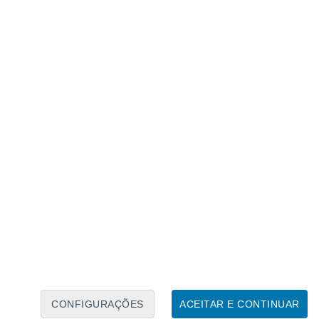
Calendário Lunar
Seg
Ter
Qua
Qui
Sex
Sáb
Domo
7
8
9
10
11
12
13
14
15
16
17
18
19
20
CONFIGURAÇÕES
ACEITAR E CONTINUAR