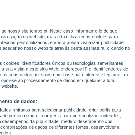
Aviso amarelo
Aviso moderado por outros em
Francisco Dumont hoje
r ao nosso site tempo.pt. Neste caso, informamo-lo de que
navegação no website, mas não utilizaremos cookies para
nteúdos personalizados, embora possa visualizar publicidade
e aceder ao nosso website através desta assinatura, clicando no
 até
s cookies, identificadores únicos ou tecnologias semelhantes
 sua visita a este sitio Web, endereços IP e identificadores de
r os seus dados pessoais com base num interesse legítimo, ao
ura
Radar de Chuva
Satélites
Modelos
ou opor-se ao processamento de dados em qualquer altura,
 website.
mento de dados:
egunda
Terça
Quarta
Quinta
dos limitados para selecionar publicidade, criar perfis para
10 Ago.
11 Ago.
12 Ago.
13 Ago.
idade personalizada, criar perfis para personalizar conteúdos,
ir o desempenho da publicidade, medir o desempenho dos
 combinações de dados de diferentes fontes, desenvolver e
eúdos.