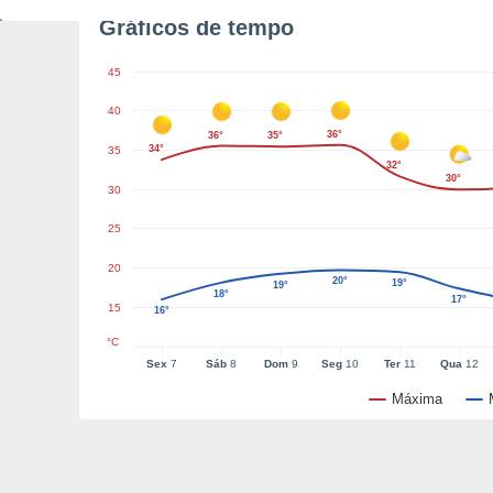
Gráficos de tempo
45
40
36°
36°
35°
34°
35
32°
30°
30
25
20
20°
19°
19°
18°
17°
15
16°
°C
Sex
7
Sáb
8
Dom
9
Seg
10
Ter
11
Qua
12
Máxima