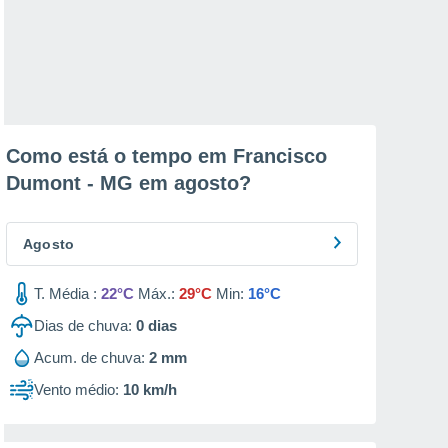
Como está o tempo em Francisco
Dumont - MG em
agosto
?
Agosto
T. Média :
22°C
Máx.:
29°C
Min:
16°C
Dias de chuva:
0
dias
Acum. de chuva:
2 mm
Vento médio:
10 km/h