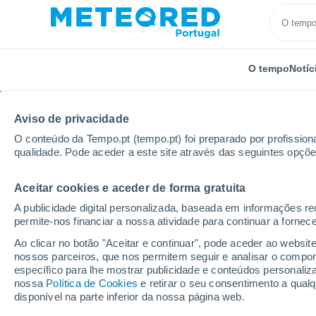
O tempo
Notíc
Aviso de privacidade
O conteúdo da Tempo.pt (tempo.pt) foi preparado por profissiona
qualidade. Pode aceder a este site através das seguintes opçõe
Aceitar cookies e aceder de forma gratuita
Início
Brasil
Minas Gerais
Francisco Dumont
A publicidade digital personalizada, baseada em informações r
permite-nos financiar a nossa atividade para continuar a fornec
Tempo em Francisco D
Ao clicar no botão "Aceitar e continuar", pode aceder ao websit
nossos parceiros, que nos permitem seguir e analisar o compo
07:22
Sexta
específico para lhe mostrar publicidade e conteúdos persona
nossa
Política de Cookies
e retirar o seu consentimento a qua
disponível na parte inferior da nossa página web.
Limpo