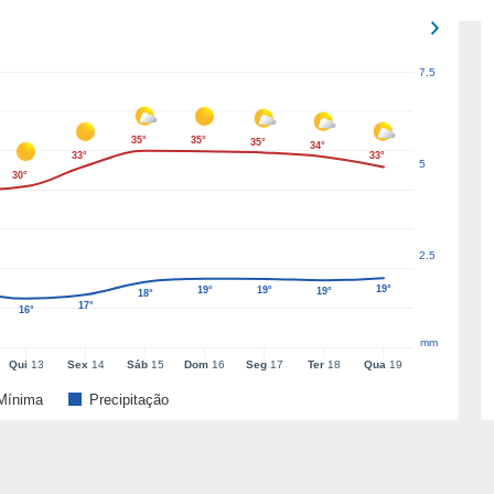
7.5
35°
35°
35°
34°
33°
33°
5
30°
2.5
19°
19°
19°
19°
18°
17°
16°
mm
Qui
13
Sex
14
Sáb
15
Dom
16
Seg
17
Ter
18
Qua
19
Mínima
Precipitação