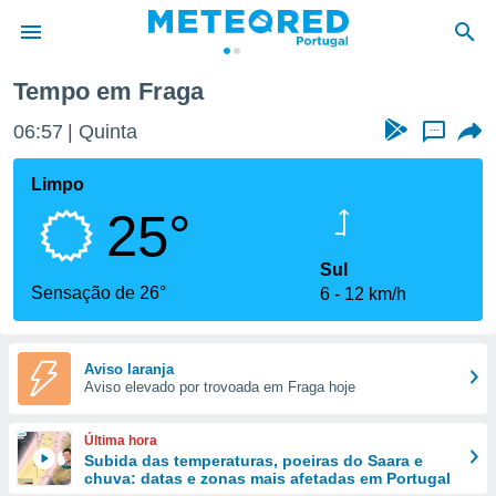
Tempo em Fraga
de
06:57
Quinta
...
 da
empo.pt) foi
Limpo
or
25°
is para
e as
 fornecidas
Sul
 qualidade.
Sensação de 26°
6
12 km/h
r a este
s das
opções:
Aviso laranja
Aviso elevado por trovoada em Fraga hoje
ookies e
 forma
Última hora
e digital
Subida das temperaturas, poeiras do Saara e
chuva: datas e zonas mais afetadas em Portugal
da,