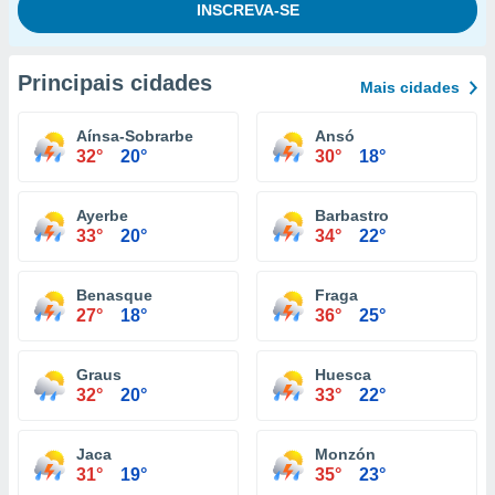
Principais cidades
Mais cidades
Aínsa-Sobrarbe
Ansó
32°
20°
30°
18°
Ayerbe
Barbastro
33°
20°
34°
22°
Benasque
Fraga
27°
18°
36°
25°
Graus
Huesca
32°
20°
33°
22°
Jaca
Monzón
31°
19°
35°
23°