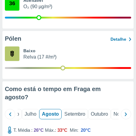
Aceitável
conteúdos.
36
O₃ (90 µg/m³)
ção
ão através
de
Pólen
,
Detalhe
 e
Baixo
dos,
Relva (17 #/m³)
publicidade
s, estudos
a e
mento de
Como está o tempo em Fraga em
ossos 1199
agosto
?
eiros
o
Junho
Julho
Agosto
Setembro
Outubro
Novembro
T. Média :
26°C
Máx.:
33°C
Min:
20°C