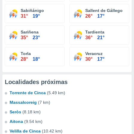
Sabiñánigo
Sallent de Gállego
31°
19°
26°
17°
Sariñena
Tardienta
35°
23°
36°
21°
Torla
Veracruz
28°
18°
30°
17°
Localidades próximas
Torrente de Cinca
(5.49 km)
Massalcoreig
(7 km)
Seròs
(8.18 km)
Aitona
(9.54 km)
Velilla de Cinca
(10.42 km)