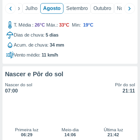
o
Junho
Julho
Agosto
Setembro
Outubro
Novembro
T. Média :
26°C
Máx.:
33°C
Min:
19°C
Dias de chuva:
5
dias
Acum. de chuva:
34 mm
Vento médio:
11 km/h
Nascer e Pôr do sol
Nascer do sol
Pôr do sol
07:00
21:11
Primeira luz
Meio-dia
Última luz
06:29
14:06
21:42