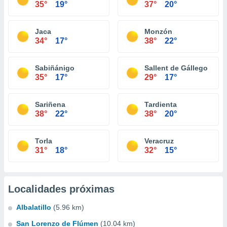
35°
19°
37°
20°
Jaca
Monzón
34°
17°
38°
22°
Sabiñánigo
Sallent de Gállego
35°
17°
29°
17°
Sariñena
Tardienta
38°
22°
38°
20°
Torla
Veracruz
31°
18°
32°
15°
Localidades próximas
Albalatillo
(5.96 km)
San Lorenzo de Flúmen
(10.04 km)