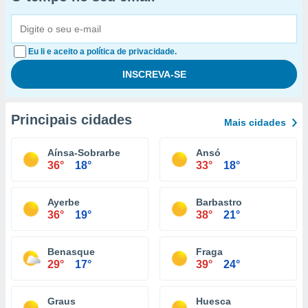
Eu li e aceito a política de privacidade.
Principais cidades
Mais cidades
Aínsa-Sobrarbe
Ansó
36°
18°
33°
18°
Ayerbe
Barbastro
36°
19°
38°
21°
Benasque
Fraga
29°
17°
39°
24°
Graus
Huesca