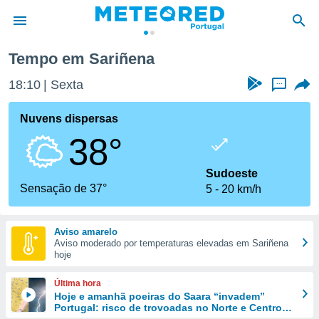
Tempo em Sariñena
de
18:10
Sexta
...
 da
empo.pt) foi
Nuvens dispersas
or
38°
is para
e as
 fornecidas
Sudoeste
 qualidade.
Sensação de 37°
5
20 km/h
r a este
s das
opções:
Aviso amarelo
Aviso moderado por temperaturas elevadas em Sariñena
ookies e
hoje
 forma
Última hora
e digital
Hoje e amanhã poeiras do Saara “invadem”
Portugal: risco de trovoadas no Norte e Centro
da,