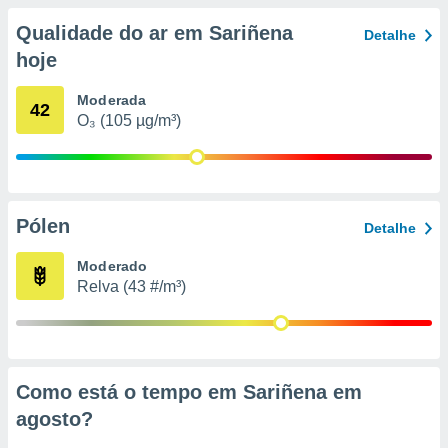
conteúdos.
Qualidade do ar em Sariñena
Detalhe
ção
hoje
ão através
Moderada
42
de
O₃ (105 µg/m³)
,
 e
dos,
publicidade
s, estudos
Pólen
Detalhe
a e
mento de
Moderado
Relva (43 #/m³)
ossos 1199
eiros
Como está o tempo em Sariñena em
agosto
?