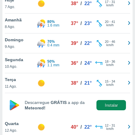
para lhe
17
-
31
38°
/
22°
km/h
7 Ago.
licidade e
ados com
Amanhã
80%
20
-
41
37°
/
23°
esmo. Pode
1.6 mm
km/h
8 Ago.
ais
s na nossa
Domingo
70%
20
-
46
 Cookies
e
39°
/
22°
0.4 mm
km/h
9 Ago.
u
nto a
omento,
Segunda
50%
18
-
36
36°
/
24°
 botão
1.1 mm
km/h
10 Ago.
de cookies
na parte
Terça
15
-
34
nossa
38°
/
21°
km/h
11 Ago.
.
IVAMENTE,
Descarregue
GRÁTIS
a app da
Instalar
Meteored!
as
tes a
Quarta
12
-
31
40°
/
22°
km/h
12 Ago.