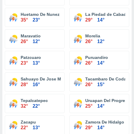
Huetamo De Nunez
La Piedad de Cabadas
35°
23°
29°
14°
Maravatio
Morelia
26°
12°
26°
12°
Patzcuaro
Puruandiro
23°
13°
26°
14°
Sahuayo De Jose Maria Morelos
Tacambaro De Codallos
28°
16°
26°
15°
Tepalcatepec
Uruapan Del Progreso
32°
22°
25°
14°
Zacapu
Zamora De Hidalgo
22°
13°
29°
14°