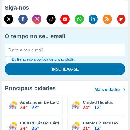
Siga-nos
O tempo no seu email
Eu li e aceito a política de privacidade.
Principais cidades
Mais cidades
Apatzingan De La Constitucion
Ciudad Hidalgo
34°
22°
24°
13°
Ciudad Lázaro Cárdenas
Heroica Zitacuaro
34°
25°
21°
12°