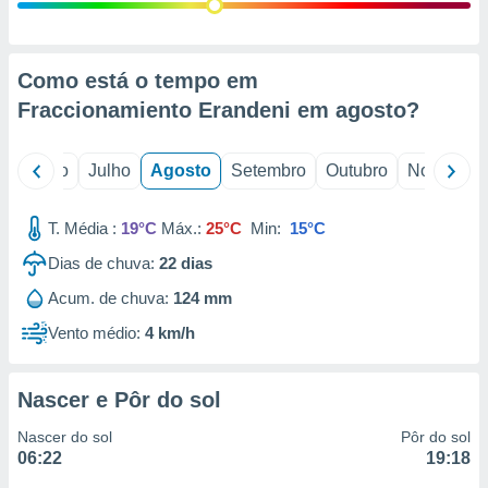
conteúdos.
ção
Como está o tempo em
ão através
Fraccionamiento Erandeni em
agosto
?
de
,
 e
o
Junho
Julho
Agosto
Setembro
Outubro
Novembro
dos,
publicidade
T. Média :
19°C
Máx.:
25°C
Min:
15°C
s, estudos
Dias de chuva:
22
dias
a e
mento de
Acum. de chuva:
124 mm
Vento médio:
4 km/h
ossos 1199
eiros
Nascer e Pôr do sol
Nascer do sol
Pôr do sol
06:22
19:18