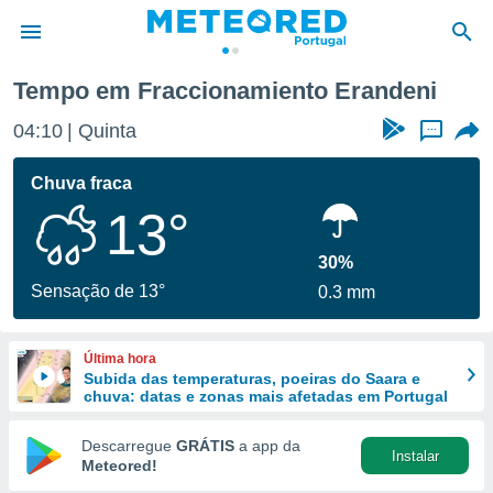
Tempo em Fraccionamiento Erandeni
de
04:10
Quinta
...
 da
empo.pt) foi
Chuva fraca
or
13°
is para
e as
 fornecidas
30%
 qualidade.
Sensação de 13°
0.3 mm
r a este
s das
opções:
Última hora
Subida das temperaturas, poeiras do Saara e
ookies e
chuva: datas e zonas mais afetadas em Portugal
 forma
Descarregue
GRÁTIS
a app da
Instalar
e digital
Meteored!
da,