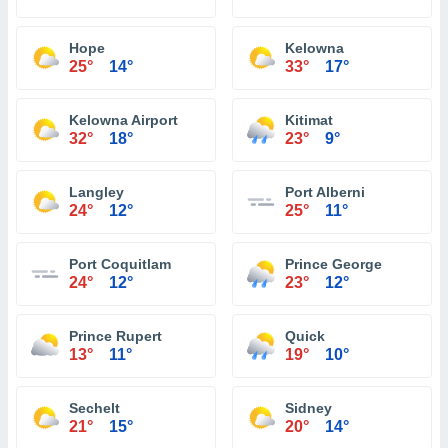
Hope
Kelowna
25°
14°
33°
17°
Kelowna Airport
Kitimat
32°
18°
23°
9°
Langley
Port Alberni
24°
12°
25°
11°
Port Coquitlam
Prince George
24°
12°
23°
12°
Prince Rupert
Quick
13°
11°
19°
10°
Sechelt
Sidney
21°
15°
20°
14°