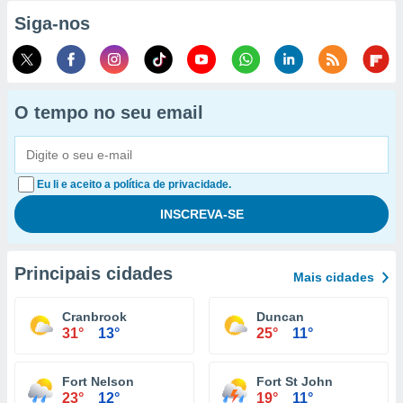
Siga-nos
O tempo no seu email
Eu li e aceito a política de privacidade.
Principais cidades
Mais cidades
Cranbrook
Duncan
31°
13°
25°
11°
Fort Nelson
Fort St John
23°
12°
19°
11°