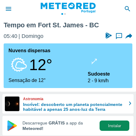
Tempo em Fort St. James - BC
de
05:40
Domingo
...
 da
empo.pt) foi
Nuvens dispersas
or
12°
is para
e as
 fornecidas
Sudoeste
 qualidade.
Sensação de 12°
2
9 km/h
r a este
s das
opções:
Astronomia
Incrível: descoberto um planeta potencialmente
ookies e
habitável a apenas 25 anos-luz da Terra
 forma
Descarregue
GRÁTIS
a app da
Instalar
e digital
Meteored!
da,