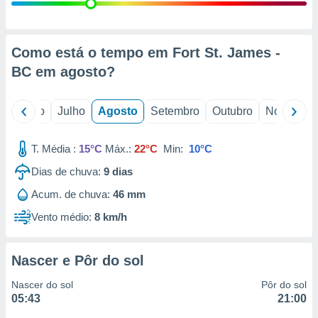
conteúdos.
ção
Como está o tempo em Fort St. James -
ão através
BC em
agosto
?
de
,
 e
o
Junho
Julho
Agosto
Setembro
Outubro
Novembro
dos,
publicidade
T. Média :
15°C
Máx.:
22°C
Min:
10°C
s, estudos
Dias de chuva:
9
dias
a e
mento de
Acum. de chuva:
46 mm
Vento médio:
8 km/h
ossos 1199
eiros
Nascer e Pôr do sol
Nascer do sol
Pôr do sol
05:43
21:00