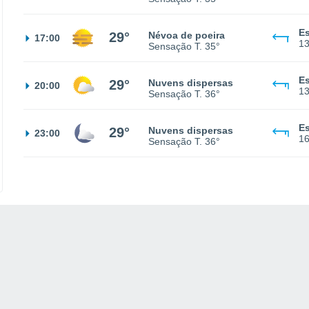
Es
29°
Névoa de poeira
17:00
1
Sensação T.
35°
Es
29°
Nuvens dispersas
20:00
1
Sensação T.
36°
Es
29°
Nuvens dispersas
23:00
1
Sensação T.
36°