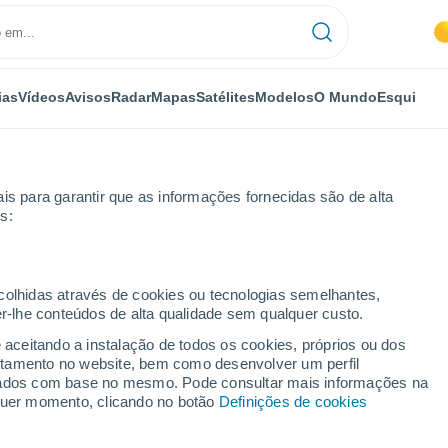
ias
Vídeos
Avisos
Radar
Mapas
Satélites
Modelos
O Mundo
Esqui
is para garantir que as informações fornecidas são de alta
s:
Por horas
ecolhidas através de cookies ou tecnologias semelhantes,
er-lhe conteúdos de alta qualidade sem qualquer custo.
a por horas
e aceitando a instalação de todos os cookies, próprios ou dos
rtamento no website, bem como desenvolver um perfil
lizados com base no mesmo. Pode consultar mais informações na
lquer momento, clicando no botão
Definições de cookies