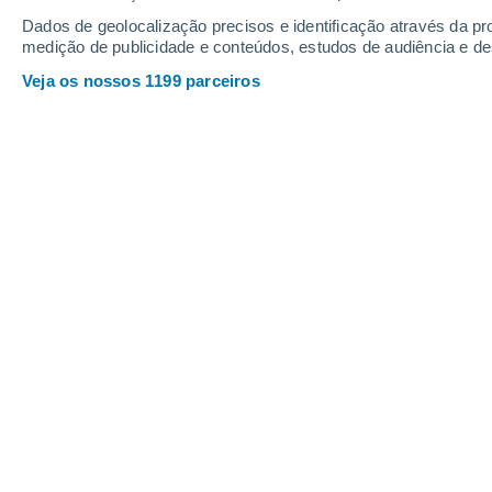
Sábado
8
Domingo
9
Dados de geolocalização precisos e identificação através da pr
medição de publicidade e conteúdos, estudos de audiência e d
Veja os nossos 1199 parceiros
A previsão do tempo por horas: For
SÁBADO, 08 DE AGOSTO
1 Aviso agora
Risco moderado
O dia todo
Limpo
Nascer do sol às
07h01m
Pôr-do-sol às
20h57m
Primeira luz às
06:32
Última luz às
21:26