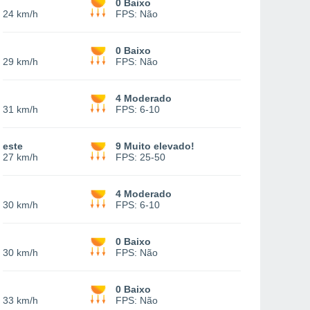
e
0 Baixo
-
24 km/h
FPS:
Não
e
0 Baixo
-
29 km/h
FPS:
Não
e
4 Moderado
-
31 km/h
FPS:
6-10
deste
9 Muito elevado!
-
27 km/h
FPS:
25-50
e
4 Moderado
-
30 km/h
FPS:
6-10
e
0 Baixo
-
30 km/h
FPS:
Não
e
0 Baixo
-
33 km/h
FPS:
Não