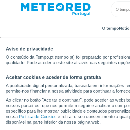
O tempo
Notíc
Aviso de privacidade
O conteúdo da Tempo.pt (tempo.pt) foi preparado por profissiona
qualidade. Pode aceder a este site através das seguintes opçõe
Aceitar cookies e aceder de forma gratuita
Início
Espanha
Ilhas Baleares
Formentera
A publicidade digital personalizada, baseada em informações r
permite-nos financiar a nossa atividade para continuar a fornec
Tempo para Formenter
Ao clicar no botão "Aceitar e continuar", pode aceder ao websit
nossos parceiros, que nos permitem seguir e analisar o compo
específico para lhe mostrar publicidade e conteúdos persona
O Tempo 1 - 7 Dias
Por horas
nossa
Política de Cookies
e retirar o seu consentimento a qua
disponível na parte inferior da nossa página web.