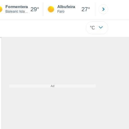
Formentera
Albufeira
Lisboa
29°
27°
Balearic Islands
Faro
Lisboa
°C