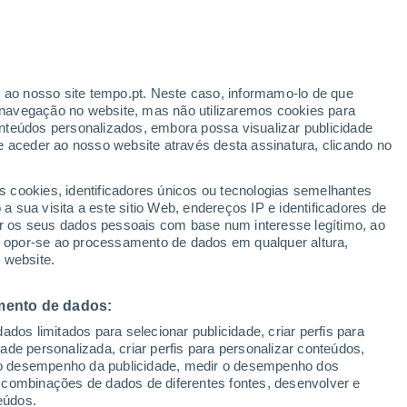
ormentera
VENTO
PRECIPITAÇÃO
r ao nosso site tempo.pt. Neste caso, informamo-lo de que
12
15
18
21
00
03
06
09
12
15
18
21
00
navegação no website, mas não utilizaremos cookies para
nteúdos personalizados, embora possa visualizar publicidade
e aceder ao nosso website através desta assinatura, clicando no
s cookies, identificadores únicos ou tecnologias semelhantes
 sua visita a este sitio Web, endereços IP e identificadores de
30°
r os seus dados pessoais com base num interesse legítimo, ao
29°
29°
29°
29°
29°
29°
29°
29°
29°
29°
29°
ou opor-se ao processamento de dados em qualquer altura,
28°
 website.
mento de dados:
dos limitados para selecionar publicidade, criar perfis para
idade personalizada, criar perfis para personalizar conteúdos,
ir o desempenho da publicidade, medir o desempenho dos
 combinações de dados de diferentes fontes, desenvolver e
eúdos.