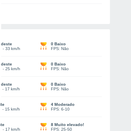
udeste
0 Baixo
5
-
33 km/h
FPS:
Não
udeste
0 Baixo
7
-
25 km/h
FPS:
Não
udeste
0 Baixo
-
17 km/h
FPS:
Não
te
4 Moderado
-
15 km/h
FPS:
6-10
te
8 Muito elevado!
2
-
17 km/h
FPS:
25-50