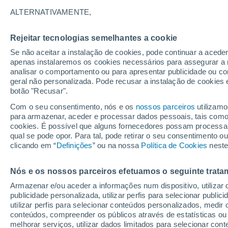
Gráfico do tempo por horas em F
ALTERNATIVAMENTE,
SÍMBOLO
TEMPERATURA
Rejeitar tecnologias semelhantes a cookie
Se não aceitar a instalação de cookies, pode continuar a acede
00
03
06
09
12
15
18
21
00
03
06
09
apenas instalaremos os cookies necessários para assegurar a 
analisar o comportamento ou para apresentar publicidade ou co
geral não personalizada. Pode recusar a instalação de cookies 
botão "Recusar".
Com o seu consentimento, nós e os
nossos parceiros
utilizamo
para armazenar, aceder e processar dados pessoais, tais como a
cookies. É possível que alguns fornecedores possam processa
29°
29°
29°
29°
29°
29°
29°
29°
qual se pode opor. Para tal, pode retirar o seu consentimento 
28°
28°
28°
clicando em “
Definições
” ou na nossa
Política de Cookies
neste
Nós e os nossos parceiros efetuamos o seguinte trata
Armazenar e/ou aceder a informações num dispositivo, utilizar da
publicidade personalizada, utilizar perfis para selecionar public
utilizar perfis para selecionar conteúdos personalizados, med
conteúdos, compreender os públicos através de estatísticas ou
melhorar serviços, utilizar dados limitados para selecionar cont