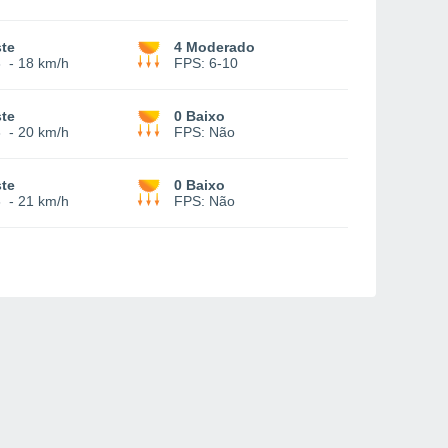
te
4 Moderado
3
-
18 km/h
FPS:
6-10
te
0 Baixo
3
-
20 km/h
FPS:
Não
te
0 Baixo
6
-
21 km/h
FPS:
Não