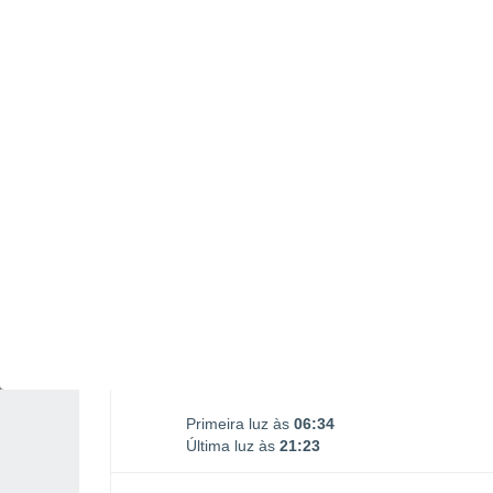
Nascimento da Lua
Ocaso da Lua
02:44
18:44
SEGUNDA, 10 DE AGOSTO
1 Alerta depois de amanhã!
Risco moderado
Pela tarde
Névoa de poeira com céu limpo
Nascer do sol às
07h03m
Pôr-do-sol às
20h55m
Primeira luz às
06:34
Última luz às
21:23