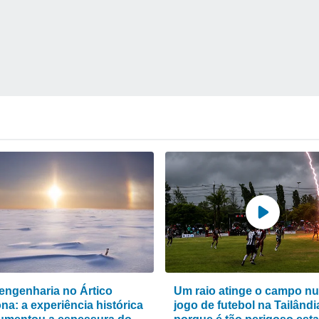
engenharia no Ártico
Um raio atinge o campo n
na: a experiência histórica
jogo de futebol na Tailândi