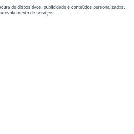
Segunda
10
ocura de dispositivos, publicidade e conteúdos personalizados,
esenvolvimento de serviços.
mentera
Sul
29°
Céu limpo
02:00
15
Sensação T.
33°
Sud
28°
Céu limpo
05:00
11
Sensação T.
33°
Sud
28°
Limpo
08:00
9
-
Sensação T.
32°
Sud
28°
Limpo
11:00
13
Sensação T.
33°
Sud