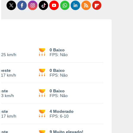
0 Baixo
-
25 km/h
FPS:
Não
oeste
0 Baixo
-
17 km/h
FPS:
Não
este
0 Baixo
13 km/h
FPS:
Não
este
4 Moderado
-
17 km/h
FPS:
6-10
este
9 Muito elevado!