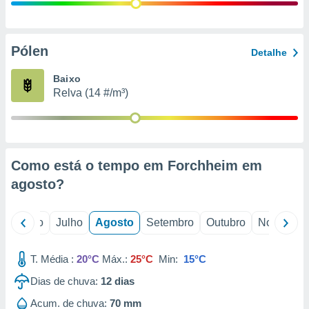
conteúdos.
ção
Pólen
Detalhe
ão através
de
Baixo
,
Relva (14 #/m³)
 e
dos,
publicidade
s, estudos
Como está o tempo em Forchheim em
a e
mento de
agosto
?
ossos 1199
o
Junho
Julho
Agosto
Setembro
Outubro
Novembro
eiros
T. Média :
20°C
Máx.:
25°C
Min:
15°C
Dias de chuva:
12
dias
Acum. de chuva:
70 mm