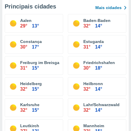
Principais cidades
Mais cidades
Aalen
Baden-Baden
29°
13°
32°
14°
Constança
Estugarda
30°
17°
31°
14°
Freiburg im Breisgau
Friedrichshafen
31°
15°
30°
18°
Heidelberg
Heilbronn
32°
15°
32°
14°
Karlsruhe
Lahr/Schwarzwald
32°
15°
32°
14°
Leutkirch
Mannheim