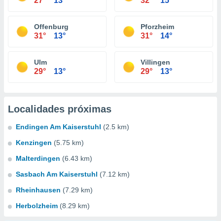
27°
13°
32°
15°
Offenburg
Pforzheim
31°
13°
31°
14°
Ulm
Villingen
29°
13°
29°
13°
Localidades próximas
Endingen Am Kaiserstuhl
(2.5 km)
Kenzingen
(5.75 km)
Malterdingen
(6.43 km)
Sasbach Am Kaiserstuhl
(7.12 km)
Rheinhausen
(7.29 km)
Herbolzheim
(8.29 km)