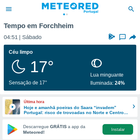
Tempo em Forchheim
de
04:51
Sábado
...
 da
empo.pt) foi
Céu limpo
or
17°
is para
e as
 fornecidas
Lua minguante
 qualidade.
Sensação de 17°
Iluminada:
24%
r a este
s das
opções:
Última hora
Hoje e amanhã poeiras do Saara “invadem”
ookies e
Portugal: risco de trovoadas no Norte e Centro
 forma
aumenta
Descarregue
GRÁTIS
a app da
Instalar
e digital
Meteored!
da,