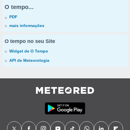
O tempo...
PDF
mais informações
O tempo no seu Site
Widget de O Tempo
API de Meteorologia