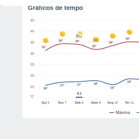
Gráficos de tempo
45
40
35°
34°
34°
35
34°
32°
31°
30
25
20
19°
18°
17°
17°
15
16°
16°
0.1
°C
Qui
6
Sex
7
Sáb
8
Dom
9
Seg
10
Ter
11
Máxima