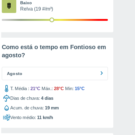
Baixo
Relva (19 #/m³)
Como está o tempo em Fontioso em
agosto
?
Agosto
T. Média :
21°C
Máx.:
28°C
Min:
15°C
Dias de chuva:
4
dias
Acum. de chuva:
19 mm
Vento médio:
11 km/h