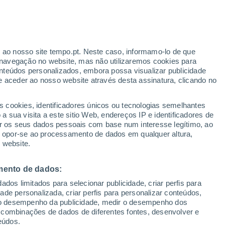
r ao nosso site tempo.pt. Neste caso, informamo-lo de que
/h
navegação no website, mas não utilizaremos cookies para
nteúdos personalizados, embora possa visualizar publicidade
e aceder ao nosso website através desta assinatura, clicando no
 até
s cookies, identificadores únicos ou tecnologias semelhantes
 sua visita a este sitio Web, endereços IP e identificadores de
r os seus dados pessoais com base num interesse legítimo, ao
ura
Radar de Chuva
Satélites
Modelos
ou opor-se ao processamento de dados em qualquer altura,
 website.
mento de dados:
omingo
Segunda
Terça
Quarta
dos limitados para selecionar publicidade, criar perfis para
9 Ago.
10 Ago.
11 Ago.
12 Ago.
idade personalizada, criar perfis para personalizar conteúdos,
ir o desempenho da publicidade, medir o desempenho dos
 combinações de dados de diferentes fontes, desenvolver e
eúdos.