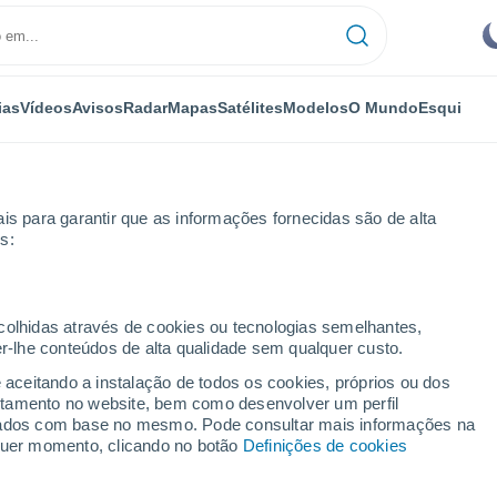
ias
Vídeos
Avisos
Radar
Mapas
Satélites
Modelos
O Mundo
Esqui
is para garantir que as informações fornecidas são de alta
s:
rgos
Fontioso
ecolhidas através de cookies ou tecnologias semelhantes,
er-lhe conteúdos de alta qualidade sem qualquer custo.
e aceitando a instalação de todos os cookies, próprios ou dos
rtamento no website, bem como desenvolver um perfil
...
lizados com base no mesmo. Pode consultar mais informações na
lquer momento, clicando no botão
Definições de cookies
Por horas
Céu limpo nas próximas horas