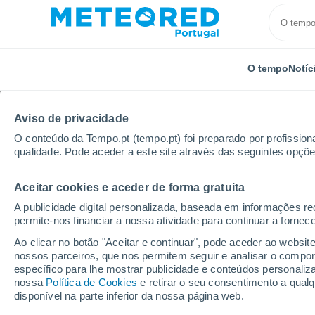
O tempo
Notíc
Aviso de privacidade
O conteúdo da Tempo.pt (tempo.pt) foi preparado por profissiona
qualidade. Pode aceder a este site através das seguintes opçõe
Aceitar cookies e aceder de forma gratuita
Início
Espanha
Castela e Leão
Província de Bu
A publicidade digital personalizada, baseada em informações r
permite-nos financiar a nossa atividade para continuar a fornec
Tempo em Fontioso
Ao clicar no botão "Aceitar e continuar", pode aceder ao websit
nossos parceiros, que nos permitem seguir e analisar o compo
21:29
Quinta
específico para lhe mostrar publicidade e conteúdos persona
nossa
Política de Cookies
e retirar o seu consentimento a qua
disponível na parte inferior da nossa página web.
Limpo