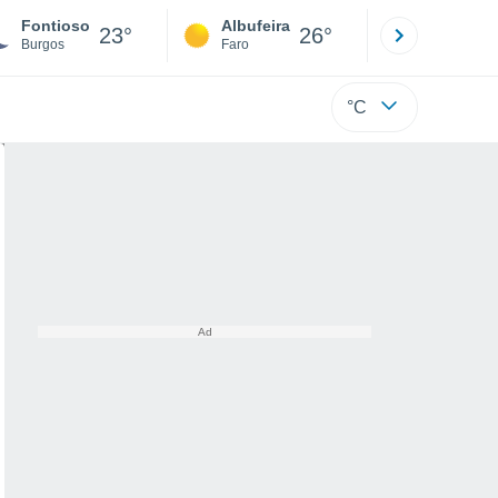
Fontioso
Albufeira
Lisboa
23°
26°
Burgos
Faro
Lisboa
°C