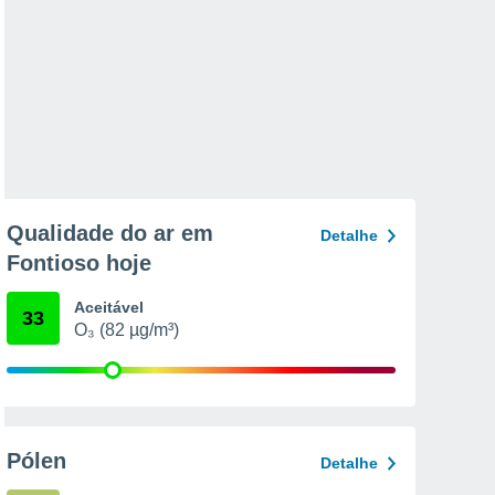
Qualidade do ar em
Detalhe
Fontioso hoje
Aceitável
33
O₃ (82 µg/m³)
Pólen
Detalhe