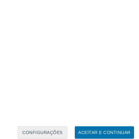
Calendário Lunar
Seg
Ter
Qua
Qui
Sex
Sáb
Domo
6
7
8
9
10
11
12
13
14
15
16
17
18
19
CONFIGURAÇÕES
ACEITAR E CONTINUAR