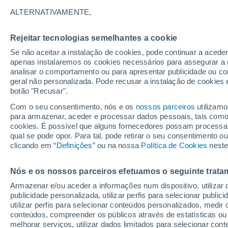
25°
ALTERNATIVAMENTE,
Rejeitar tecnologias semelhantes a cookie
Nordeste
Se não aceitar a instalação de cookies, pode continuar a acede
Sensação de 26°
20
-
37 km
apenas instalaremos os cookies necessários para assegurar a 
analisar o comportamento ou para apresentar publicidade ou co
geral não personalizada. Pode recusar a instalação de cookies 
botão "Recusar".
Última hora
Aviso amarelo de tempo quente neste distrito:
Com o seu consentimento, nós e os
nossos parceiros
utilizamo
39 ºC e noites tropicais; saiba até quando
para armazenar, aceder e processar dados pessoais, tais como a
cookies. É possível que alguns fornecedores possam processa
O Tempo 1 - 7 Dias
Atualidade
Mapas de temperat
qual se pode opor. Para tal, pode retirar o seu consentimento 
clicando em “
Definições
” ou na nossa
Política de Cookies
neste
Nós e os nossos parceiros efetuamos o seguinte trata
Amanhã
Sábado
D
Hoje
Armazenar e/ou aceder a informações num dispositivo, utilizar da
7 Ago.
8 Ago.
6 Ago.
publicidade personalizada, utilizar perfis para selecionar public
utilizar perfis para selecionar conteúdos personalizados, med
conteúdos, compreender os públicos através de estatísticas ou
melhorar serviços, utilizar dados limitados para selecionar cont
40%