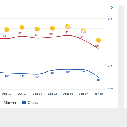
7.5
37°
36°
36°
35°
35°
34°
5
30°
2.5
20°
20°
19°
18°
18°
17°
16°
mm
Qua
12
Qui
13
Sex
14
Sáb
15
Dom
16
Seg
17
Ter
18
Mínima
Chuva