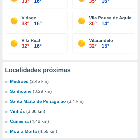
33°
16°
35°
16°
Vidago
Vila Pouca de Aguiar
33°
16°
30°
14°
Vila Real
Vilarandelo
32°
16°
32°
15°
Localidades próximas
Medrões
(2.45 km)
Sanhoane
(3.29 km)
Santa Marta de Penaguião
(3.4 km)
Vinhós
(3.88 km)
Cumieira
(4.49 km)
Moura Morta
(4.55 km)