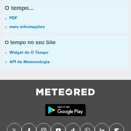
O tempo...
PDF
mais informações
O tempo no seu Site
Widget de O Tempo
API de Meteorologia