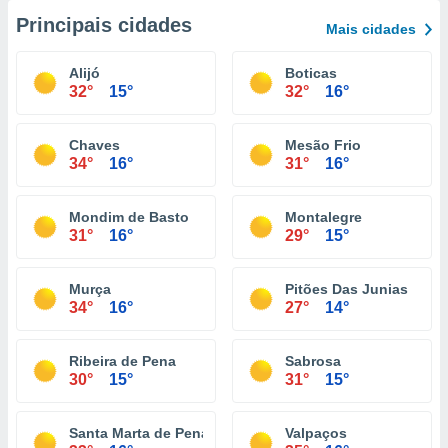
Principais cidades
Mais cidades
Alijó
Boticas
32°
15°
32°
16°
Chaves
Mesão Frio
34°
16°
31°
16°
Mondim de Basto
Montalegre
31°
16°
29°
15°
Murça
Pitões Das Junias
34°
16°
27°
14°
Ribeira de Pena
Sabrosa
30°
15°
31°
15°
Santa Marta de Penaguião
Valpaços