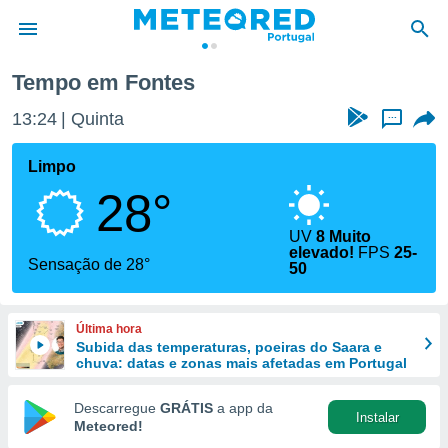
Tempo em Fontes
de
13:24
Quinta
...
 da
empo.pt) foi
Limpo
or
28°
is para
e as
 fornecidas
UV
8 Muito
elevado!
FPS
25-
 qualidade.
Sensação de 28°
50
r a este
s das
opções:
Última hora
Subida das temperaturas, poeiras do Saara e
ookies e
chuva: datas e zonas mais afetadas em Portugal
 forma
Descarregue
GRÁTIS
a app da
e digital
Instalar
Meteored!
da,