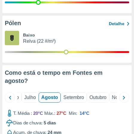
conteúdos.
ção
Pólen
Detalhe
ão através
de
Baixo
,
Relva (22 #/m³)
 e
dos,
publicidade
s, estudos
Como está o tempo em Fontes em
a e
mento de
agosto
?
ossos 1199
o
Junho
Julho
Agosto
Setembro
Outubro
Novembro
eiros
T. Média :
20°C
Máx.:
27°C
Min:
14°C
Dias de chuva:
5
dias
Acum. de chuva:
24 mm