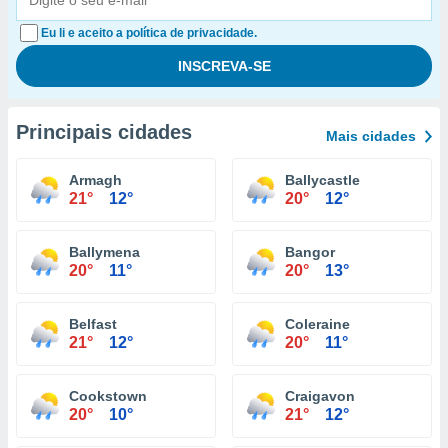
Eu li e aceito a política de privacidade.
Principais cidades
Mais cidades
Armagh
Ballycastle
21°
12°
20°
12°
Ballymena
Bangor
20°
11°
20°
13°
Belfast
Coleraine
21°
12°
20°
11°
Cookstown
Craigavon
20°
10°
21°
12°