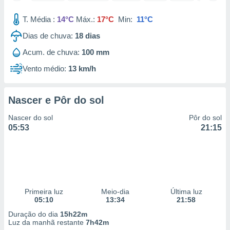
 para
T. Média :
14°C
Máx.:
17°C
Min:
11°C
a, utilizar
Dias de chuva:
18
dias
selecionar
Acum. de chuva:
100 mm
a, criar
personalizar
Vento médio:
13 km/h
tilizar
selecionar
Nascer e Pôr do sol
dos, medir
nho da
Nascer do sol
Pôr do sol
, medir o
05:53
21:15
o dos
r os
ravés de
s ou
s de dados
Primeira luz
Meio-dia
Última luz
es fontes,
05:10
13:34
21:58
 e melhorar
ilizar dados
Duração do dia
15h22m
ara
Luz da manhã restante
7h42m