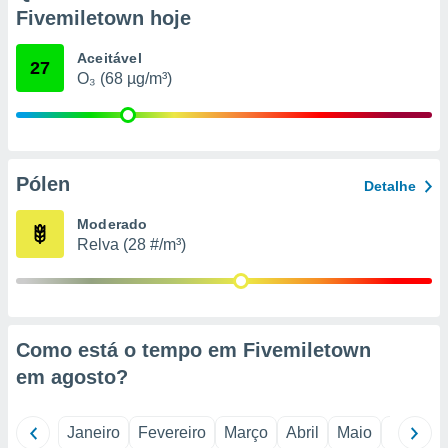
o qual se
Fivemiletown hoje
ara tal,
 o seu
Aceitável
27
to ou opor-
O₃ (68 µg/m³)
essamento
m qualquer
ando em “
 ou na
Pólen
 Cookies
Detalhe
te.
Moderado
 nossos
Relva (28 #/m³)
s o
o de
Como está o tempo em Fivemiletown
e/ou aceder
em
agosto
?
ões num
utilizar
ados para
Janeiro
Fevereiro
Março
Abril
Maio
Junho
publicidade,