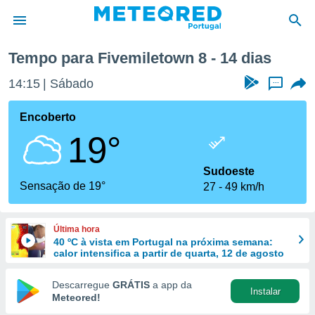
ima semana
Tempo para Fivemiletown 8 - 14 dias
de
14:15
Sábado
...
 da
empo.pt) foi
Encoberto
or
19°
is para
e as
 fornecidas
Sudoeste
 qualidade.
Sensação de 19°
27
49 km/h
r a este
s das
opções:
Última hora
40 ºC à vista em Portugal na próxima semana:
ookies e
calor intensifica a partir de quarta, 12 de agosto
 forma
Descarregue
GRÁTIS
a app da
Instalar
e digital
Meteored!
da,