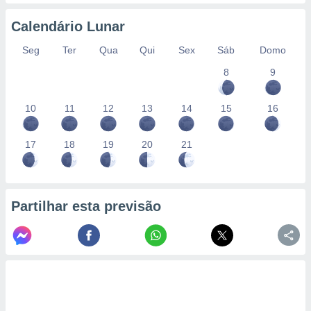
conteúdos.
Calendário Lunar
ção
Seg
Ter
Qua
Qui
Sex
Sáb
Domo
ão através
8
9
de
,
 e
10
11
12
13
14
15
16
dos,
publicidade
17
18
19
20
21
s, estudos
a e
mento de
Partilhar esta previsão
ossos 1199
eiros