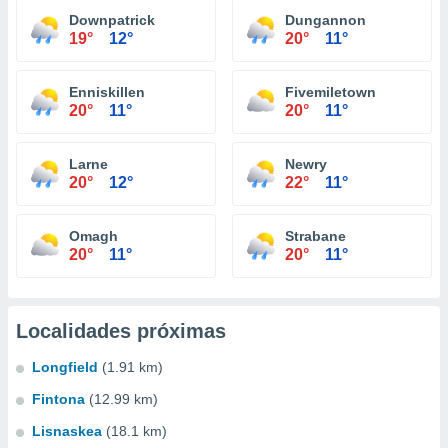
Downpatrick
Dungannon
19°
12°
20°
11°
Enniskillen
Fivemiletown
20°
11°
20°
11°
Larne
Newry
20°
12°
22°
11°
Omagh
Strabane
20°
11°
20°
11°
Localidades próximas
Longfield
(1.91 km)
Fintona
(12.99 km)
Lisnaskea
(18.1 km)