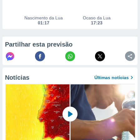
to ou opor-
essamento
m qualquer
Nascimento da Lua
Ocaso da Lua
ando em “
01:17
17:23
 ou na
 Cookies
Partilhar esta previsão
te.
 nossos
s o
Notícias
Últimas notícias
o de
e/ou aceder
ões num
utilizar
ados para
publicidade,
 para
a, utilizar