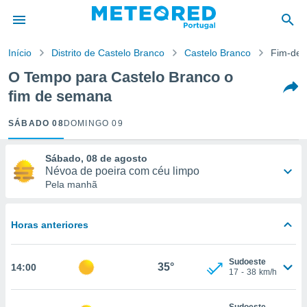
de
Início
Distrito de Castelo Branco
Castelo Branco
Fim-de
 da
empo.pt) foi
O Tempo para Castelo Branco o
or
fim de semana
is para
e as
 fornecidas
SÁBADO 08
DOMINGO 09
 qualidade.
r a este
Sábado, 08 de agosto
s das
Névoa de poeira com céu limpo
opções:
Pela manhã
ookies e
 forma
35°
20°
Horas anteriores
e digital
-
Sudoeste
20
43
km/h
da,
Sudoeste
35°
14:00
m
17
-
38
km/h
 recolhidas
Probabilidade
0%
cookies ou
Sudoeste