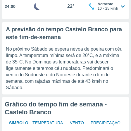
osso site
Noroeste
22°
24:00
este caso,
10
-
25
km/h
lo de que
talaremos
A previsão do tempo Castelo Branco para
s para
a navegação
este fim-de-semana
, mas não
s cookies
No próximo Sábado se espera névoa de poeira com céu
ar o
limpo. A temperatura mínima será de
20°C
, e a máxima
nto ou
de
35°C
. No Domingo as temperaturas vai descer
ntar
ligeiramente e teremos céu nublado. Predominará o
 ou
vento do Sudoeste e do Noroeste durante o fim de
dos,
semana, com rajadas máximas de até
43 km/h
no
ssa
Sábado.
ublicidade
ada. Pode
Gráfico do tempo fim de semana -
nstalação de
Castelo Branco
ceder ao
ite através
SÍMBOLO
TEMPERATURA
VENTO
PRECIPITAÇÃO
atura,
 botão