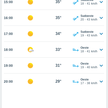
35°
15:00
18
-
41
km/h
, permite-
ar a nossa
ara
Sudoeste
ACEITAR
35°
16:00
20
-
43
km/h
 fornecer-
E
os de alta
CONTINUAR
sem
Sudoeste
34°
sto.
17:00
19
-
43
km/h
CONFIGURAÇÕES
o botão
ontinuar",
Oeste
33°
18:00
r ao
18
-
41
km/h
itando a
de todos os
Oeste
óprios ou
31°
19:00
19
-
40
km/h
parceiros,
rmitem
lisar o
Oeste
29°
20:00
nto no
17
-
38
km/h
em como
 um perfil
para lhe
licidade e