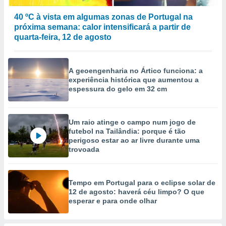
selecionar
40 ºC à vista em algumas zonas de Portugal na
a, criar
próxima semana: calor intensificará a partir de
personalizar
quarta-feira, 12 de agosto
tilizar
selecionar
A geoengenharia no Ártico funciona: a
dos, medir
experiência histórica que aumentou a
nho da
espessura do gelo em 32 cm
, medir o
o dos
r os
Um raio atinge o campo num jogo de
ravés de
futebol na Tailândia: porque é tão
perigoso estar ao ar livre durante uma
s ou
trovoada
s de dados
es fontes,
 e melhorar
ilizar dados
Tempo em Portugal para o eclipse solar de
ara
12 de agosto: haverá céu limpo? O que
conteúdos.
esperar e para onde olhar
ção