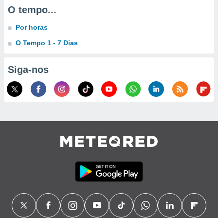
O tempo...
ão através
de
Por horas
,
O Tempo 1 - 7 Dias
 e
dos,
Siga-nos
publicidade
s, estudos
a e
mento de
ossos 1199
eiros