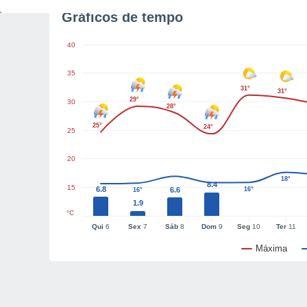
Gráficos de tempo
40
35
31°
31°
29°
30
28°
25°
24°
25
20
18°
8.4
15
6.8
6.6
16°
16°
1.9
°C
Qui
6
Sex
7
Sáb
8
Dom
9
Seg
10
Ter
11
Máxima