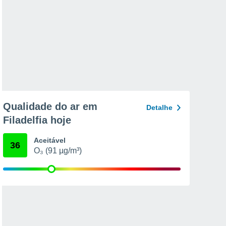
Qualidade do ar em
Detalhe
Filadelfia hoje
Aceitável
36
O₃ (91 µg/m³)