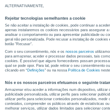
19°
ALTERNATIVAMENTE,
Rejeitar tecnologias semelhantes a cookie
Sudoeste
Se não aceitar a instalação de cookies, pode continuar a acede
Sensação de 19°
5
-
21 km/
apenas instalaremos os cookies necessários para assegurar a 
analisar o comportamento ou para apresentar publicidade ou co
geral não personalizada. Pode recusar a instalação de cookies 
botão "Recusar".
Última hora
Aviso amarelo de tempo quente neste distrito:
Com o seu consentimento, nós e os
nossos parceiros
utilizamo
39 ºC e noites tropicais; saiba até quando
para armazenar, aceder e processar dados pessoais, tais como a
cookies. É possível que alguns fornecedores possam processa
O Tempo 1 - 7 Dias
Atualidade
Mapas de chuva
R
qual se pode opor. Para tal, pode retirar o seu consentimento 
clicando em “
Definições
” ou na nossa
Política de Cookies
neste
Nós e os nossos parceiros efetuamos o seguinte trata
Amanhã
Sábado
D
Hoje
Armazenar e/ou aceder a informações num dispositivo, utilizar da
7 Ago.
8 Ago.
6 Ago.
publicidade personalizada, utilizar perfis para selecionar public
utilizar perfis para selecionar conteúdos personalizados, med
conteúdos, compreender os públicos através de estatísticas ou
melhorar serviços, utilizar dados limitados para selecionar cont
70%
80%
80%