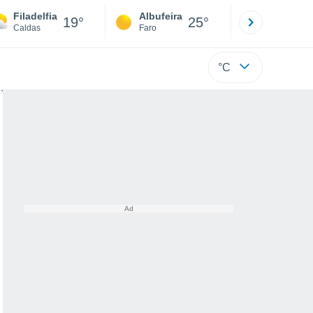
Filadelfia
Albufeira
Lisboa
19°
25°
Caldas
Faro
Lisboa
°C