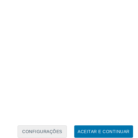
Calendário Lunar
Seg
Ter
Qua
Qui
Sex
Sáb
Domo
6
7
8
9
10
11
12
13
14
15
16
17
18
19
CONFIGURAÇÕES
ACEITAR E CONTINUAR