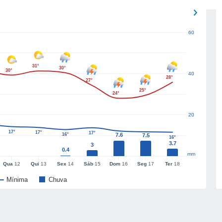
60
31°
30°
30°
40
28°
27°
25°
24°
20
17°
17°
17°
16°
7.6
7.5
16°
3.7
3
0.4
mm
Qua
12
Qui
13
Sex
14
Sáb
15
Dom
16
Seg
17
Ter
18
Mínima
Chuva