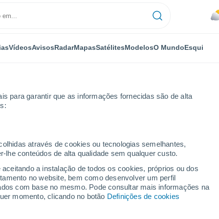
ias
Vídeos
Avisos
Radar
Mapas
Satélites
Modelos
O Mundo
Esqui
is para garantir que as informações fornecidas são de alta
s:
ecolhidas através de cookies ou tecnologias semelhantes,
er-lhe conteúdos de alta qualidade sem qualquer custo.
olômbia)
e aceitando a instalação de todos os cookies, próprios ou dos
rtamento no website, bem como desenvolver um perfil
...
lizados com base no mesmo. Pode consultar mais informações na
lquer momento, clicando no botão
Definições de cookies
Por horas
Chuva fraca nas próximas horas