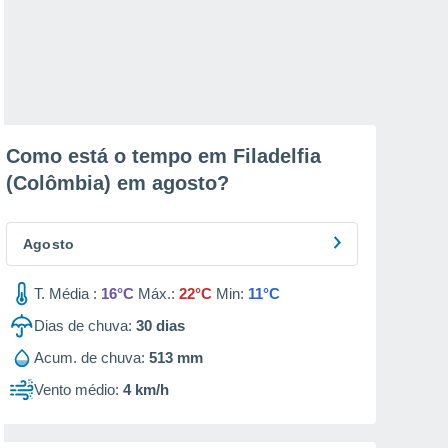
Como está o tempo em Filadelfia
(Colômbia) em
agosto
?
Agosto
T. Média :
16°C
Máx.:
22°C
Min:
11°C
Dias de chuva:
30
dias
Acum. de chuva:
513 mm
Vento médio:
4 km/h