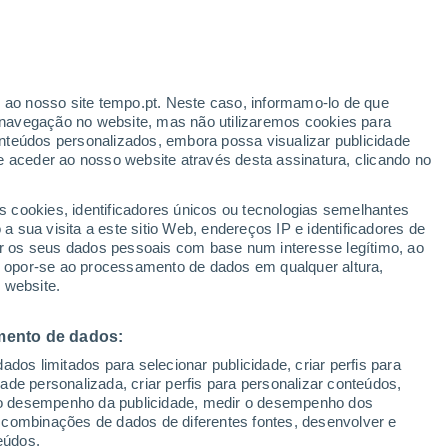
r ao nosso site tempo.pt. Neste caso, informamo-lo de que
h
navegação no website, mas não utilizaremos cookies para
nteúdos personalizados, embora possa visualizar publicidade
e aceder ao nosso website através desta assinatura, clicando no
 até
s cookies, identificadores únicos ou tecnologias semelhantes
 sua visita a este sitio Web, endereços IP e identificadores de
r os seus dados pessoais com base num interesse legítimo, ao
adar de Chuva
Satélites
Modelos
ou opor-se ao processamento de dados em qualquer altura,
 website.
mento de dados:
omingo
Segunda
Terça
Quarta
dos limitados para selecionar publicidade, criar perfis para
9 Ago.
10 Ago.
11 Ago.
12 Ago.
idade personalizada, criar perfis para personalizar conteúdos,
ir o desempenho da publicidade, medir o desempenho dos
 combinações de dados de diferentes fontes, desenvolver e
eúdos.
90%