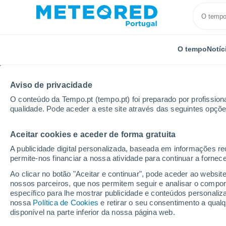
O tempo
Notíc
Aviso de privacidade
O conteúdo da Tempo.pt (tempo.pt) foi preparado por profissiona
qualidade. Pode aceder a este site através das seguintes opçõe
Aceitar cookies e aceder de forma gratuita
Início
Colômbia
Caldas
Filadelfia
A publicidade digital personalizada, baseada em informações r
permite-nos financiar a nossa atividade para continuar a fornec
Tempo em Filadelfia (C
Ao clicar no botão "Aceitar e continuar", pode aceder ao websit
nossos parceiros, que nos permitem seguir e analisar o compo
08:44
Quinta
específico para lhe mostrar publicidade e conteúdos persona
nossa
Política de Cookies
e retirar o seu consentimento a qua
disponível na parte inferior da nossa página web.
Parcialmente nublado