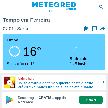
Tempo em Ferreira
de
07:01
Sexta
...
 da
empo.pt) foi
Limpo
or
16°
is para
e as
 fornecidas
Sudoeste
 qualidade.
Sensação de 16°
1
5 km/h
r a este
s das
opções:
Última hora
Aviso amarelo de tempo quente neste distrito:
ookies e
até 39 ºC e noites tropicais; saiba até quando
 forma
Descarregue
GRÁTIS
a app da
Instalar
e digital
Meteored!
da,