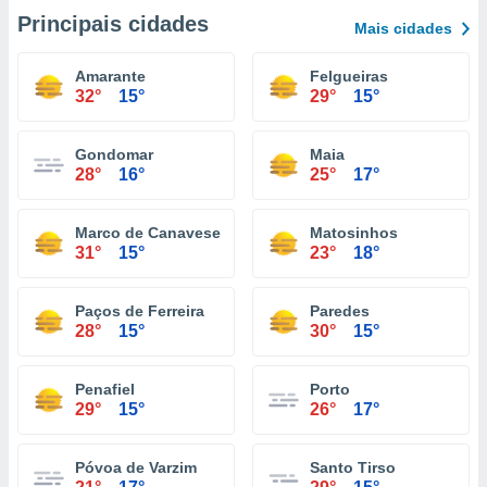
Principais cidades
Mais cidades
Amarante
Felgueiras
32°
15°
29°
15°
Gondomar
Maia
28°
16°
25°
17°
Marco de Canaveses
Matosinhos
31°
15°
23°
18°
Paços de Ferreira
Paredes
28°
15°
30°
15°
Penafiel
Porto
29°
15°
26°
17°
Póvoa de Varzim
Santo Tirso