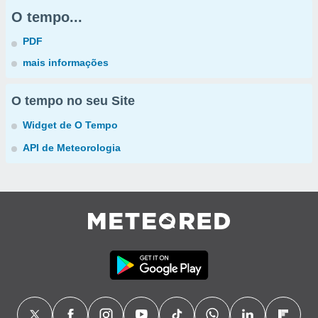
O tempo...
PDF
mais informações
O tempo no seu Site
Widget de O Tempo
API de Meteorologia