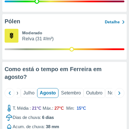
conteúdos.
ção
Pólen
Detalhe
ão através
de
Moderado
,
Relva (31 #/m³)
 e
dos,
publicidade
s, estudos
Como está o tempo em Ferreira em
a e
mento de
agosto
?
ossos 1199
o
Junho
Julho
Agosto
Setembro
Outubro
Novembro
eiros
T. Média :
21°C
Máx.:
27°C
Min:
15°C
Dias de chuva:
6
dias
Acum. de chuva:
38 mm