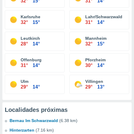
32°
15°
31°
14°
Karlsruhe
Lahr/Schwarzwald
32°
15°
31°
14°
Leutkirch
Mannheim
28°
14°
32°
15°
Offenburg
Pforzheim
31°
14°
30°
14°
Ulm
Villingen
29°
14°
29°
13°
Localidades próximas
Bernau Im Schwarzwald
(6.38 km)
Hinterzarten
(7.16 km)