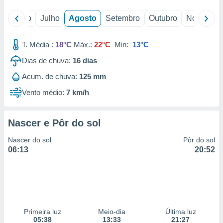
o
Junho
Julho
Agosto
Setembro
Outubro
Novembro
T. Média :
18°C
Máx.:
22°C
Min:
13°C
Dias de chuva:
16
dias
Acum. de chuva:
125 mm
Vento médio:
7 km/h
Nascer e Pôr do sol
Nascer do sol
Pôr do sol
06:13
20:52
Primeira luz
Meio-dia
Última luz
05:38
13:33
21:27