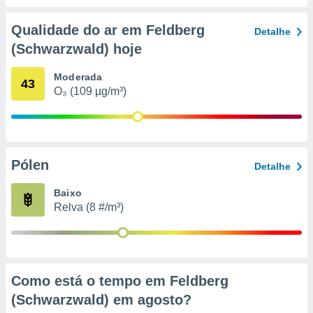
conteúdos.
Qualidade do ar em Feldberg
Detalhe
ção
(Schwarzwald) hoje
ão através
de
Moderada
43
,
O₃ (109 µg/m³)
 e
dos,
publicidade
s, estudos
Pólen
Detalhe
a e
mento de
Baixo
Relva (8 #/m³)
ossos 1199
eiros
Como está o tempo em Feldberg
(Schwarzwald) em
agosto
?