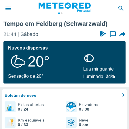
ld)
Tempo em Feldberg (Schwarzwald)
de
21:44
Sábado
...
 da
empo.pt) foi
Nuvens dispersas
or
20°
is para
e as
 fornecidas
Lua minguante
 qualidade.
Sensação de 20°
Iluminada:
24%
r a este
s das
opções:
Boletim de neve
ookies e
Pistas abertas
Elevadores
 forma
0 / 24
0 / 38
e digital
Km esquiáveis
Neve
0 / 63
0 cm
da,