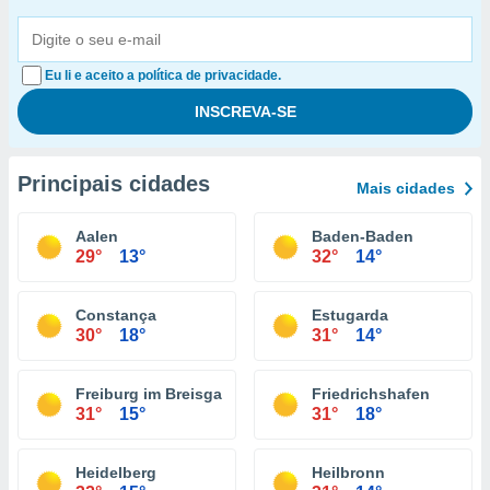
Eu li e aceito a política de privacidade.
Principais cidades
Mais cidades
Aalen
Baden-Baden
29°
13°
32°
14°
Constança
Estugarda
30°
18°
31°
14°
Freiburg im Breisgau
Friedrichshafen
31°
15°
31°
18°
Heidelberg
Heilbronn