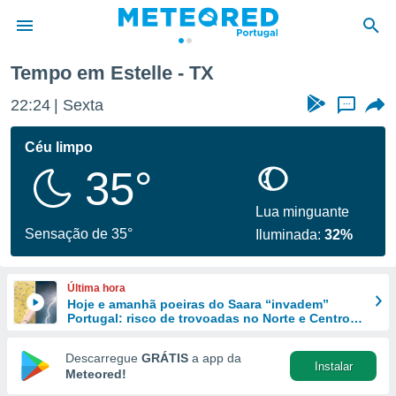
Tempo em Estelle - TX
de
22:24
Sexta
...
 da
empo.pt) foi
Céu limpo
or
35°
is para
e as
 fornecidas
Lua minguante
 qualidade.
Sensação de 35°
Iluminada:
32%
r a este
s das
opções:
Última hora
Hoje e amanhã poeiras do Saara “invadem”
ookies e
Portugal: risco de trovoadas no Norte e Centro
 forma
aumenta
Descarregue
GRÁTIS
a app da
Instalar
e digital
Meteored!
da,