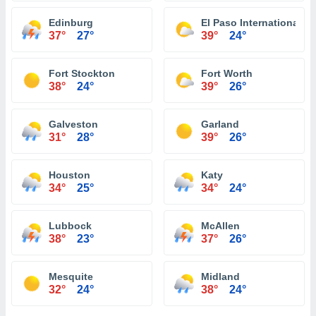
Edinburg
El Paso International Ai
37°
27°
39°
24°
Fort Stockton
Fort Worth
38°
24°
39°
26°
Galveston
Garland
31°
28°
39°
26°
Houston
Katy
34°
25°
34°
24°
Lubbock
McAllen
38°
23°
37°
26°
Mesquite
Midland
32°
24°
38°
24°