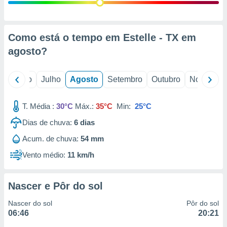
conteúdos.
ção
Como está o tempo em Estelle - TX em
ão através
agosto
?
de
,
 e
o
Junho
Julho
Agosto
Setembro
Outubro
Novembro
dos,
publicidade
T. Média :
30°C
Máx.:
35°C
Min:
25°C
s, estudos
Dias de chuva:
6
dias
a e
mento de
Acum. de chuva:
54 mm
Vento médio:
11 km/h
ossos 1199
eiros
Nascer e Pôr do sol
Nascer do sol
Pôr do sol
06:46
20:21