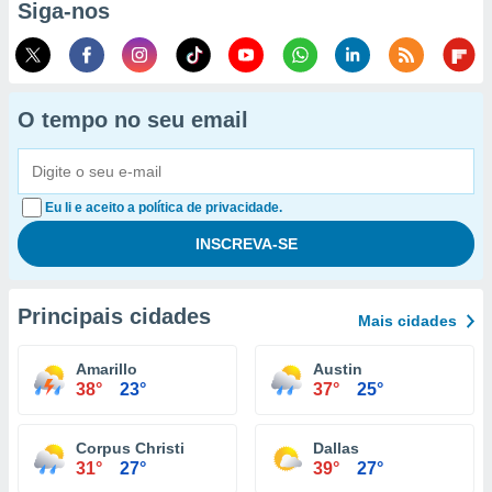
Siga-nos
O tempo no seu email
Eu li e aceito a política de privacidade.
Principais cidades
Mais cidades
Amarillo
Austin
38°
23°
37°
25°
Corpus Christi
Dallas
31°
27°
39°
27°