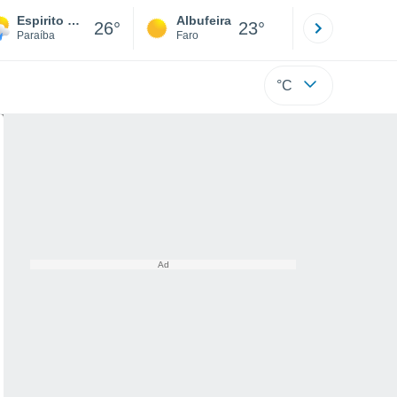
Espirito Santo
Albufeira
Lisboa
26°
23°
Paraíba
Faro
Lisboa
°C