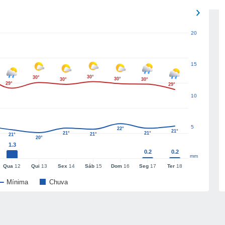
20
15
30°
30°
30°
30°
30°
29°
29°
10
5
22°
21°
21°
21°
21°
21°
20°
1.3
0.2
0.2
mm
Qua
12
Qui
13
Sex
14
Sáb
15
Dom
16
Seg
17
Ter
18
Mínima
Chuva