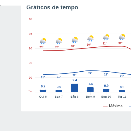
Gráficos de tempo
40
35
31°
31°
30°
30°
29°
29°
30
25
22°
22°
22°
21°
21°
20
21°
2.4
1.4
0.9
0.7
0.6
0.5
°C
Qui
6
Sex
7
Sáb
8
Dom
9
Seg
10
Ter
11
Máxima