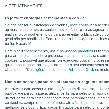
26°
ALTERNATIVAMENTE,
Rejeitar tecnologias semelhantes a cookie
60%
Se não aceitar a instalação de cookies, pode continuar a acede
Sensação de 27°
0.3 mm
apenas instalaremos os cookies necessários para assegurar a 
analisar o comportamento ou para apresentar publicidade ou co
geral não personalizada. Pode recusar a instalação de cookies 
botão "Recusar".
Última hora
Subida das temperaturas, poeiras do Saara e
Com o seu consentimento, nós e os
nossos parceiros
utilizamo
chuva: datas e zonas mais afetadas em Portu
para armazenar, aceder e processar dados pessoais, tais como a
cookies. É possível que alguns fornecedores possam processa
O Tempo 1 - 7 Dias
Radar de Chuva
Atualidade
Ma
qual se pode opor. Para tal, pode retirar o seu consentimento 
clicando em “
Definições
” ou na nossa
Política de Cookies
neste
Nós e os nossos parceiros efetuamos o seguinte trata
Amanhã
Sábado
D
Hoje
Armazenar e/ou aceder a informações num dispositivo, utilizar da
7 Ago.
8 Ago.
6 Ago.
publicidade personalizada, utilizar perfis para selecionar public
utilizar perfis para selecionar conteúdos personalizados, med
conteúdos, compreender os públicos através de estatísticas ou
melhorar serviços, utilizar dados limitados para selecionar cont
70%
80%
80%