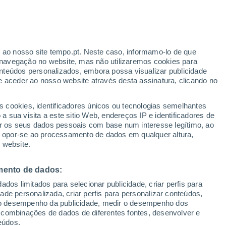
Aviso amarelo
Aviso moderado por outros em
Espirito Santo hoje
r ao nosso site tempo.pt. Neste caso, informamo-lo de que
navegação no website, mas não utilizaremos cookies para
nteúdos personalizados, embora possa visualizar publicidade
e aceder ao nosso website através desta assinatura, clicando no
s cookies, identificadores únicos ou tecnologias semelhantes
gal
 sua visita a este sitio Web, endereços IP e identificadores de
r os seus dados pessoais com base num interesse legítimo, ao
pas de chuva
Satélites
Modelos
ou opor-se ao processamento de dados em qualquer altura,
 website.
mento de dados:
omingo
Segunda
Terça
Quarta
dos limitados para selecionar publicidade, criar perfis para
9 Ago.
10 Ago.
11 Ago.
12 Ago.
idade personalizada, criar perfis para personalizar conteúdos,
ir o desempenho da publicidade, medir o desempenho dos
 combinações de dados de diferentes fontes, desenvolver e
eúdos.
90%
90%
80%
70%