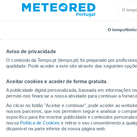
O tempo
Notíc
Aviso de privacidade
O conteúdo da Tempo.pt (tempo.pt) foi preparado por profissiona
qualidade. Pode aceder a este site através das seguintes opçõe
Aceitar cookies e aceder de forma gratuita
Início
Brasil
Paraíba
Espirito Santo
A publicidade digital personalizada, baseada em informações r
permite-nos financiar a nossa atividade para continuar a fornec
Tempo em Espirito San
Ao clicar no botão "Aceitar e continuar", pode aceder ao websit
nossos parceiros, que nos permitem seguir e analisar o compo
08:53
Quinta
específico para lhe mostrar publicidade e conteúdos persona
nossa
Política de Cookies
e retirar o seu consentimento a qua
disponível na parte inferior da nossa página web.
Chuva fraca