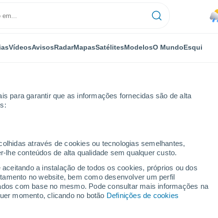
ias
Vídeos
Avisos
Radar
Mapas
Satélites
Modelos
O Mundo
Esqui
is para garantir que as informações fornecidas são de alta
s:
ecolhidas através de cookies ou tecnologias semelhantes,
er-lhe conteúdos de alta qualidade sem qualquer custo.
to - PB
e aceitando a instalação de todos os cookies, próprios ou dos
rtamento no website, bem como desenvolver um perfil
...
lizados com base no mesmo. Pode consultar mais informações na
lquer momento, clicando no botão
Definições de cookies
Por horas
Chuva fraca nas próximas horas