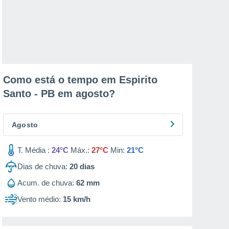
Como está o tempo em Espirito
Santo - PB em
agosto
?
Agosto
T. Média :
24°C
Máx.:
27°C
Min:
21°C
Dias de chuva:
20
dias
Acum. de chuva:
62 mm
Vento médio:
15 km/h