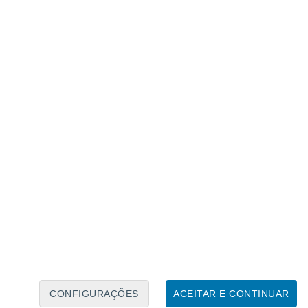
Calendário Lunar
Seg
Ter
Qua
Qui
Sex
Sáb
Domo
6
7
8
9
10
11
12
13
14
15
16
17
18
19
CONFIGURAÇÕES
ACEITAR E CONTINUAR