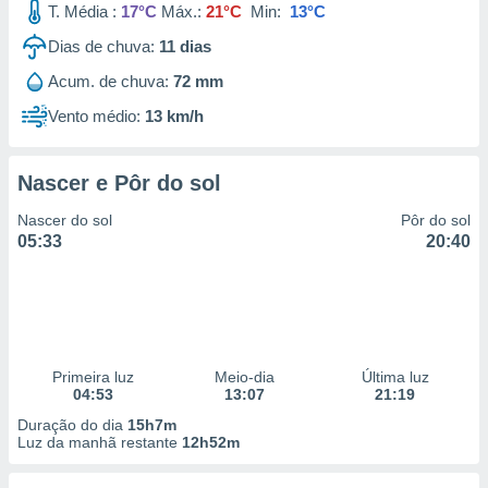
T. Média :
17°C
Máx.:
21°C
Min:
13°C
 para
Dias de chuva:
11
dias
a, utilizar
selecionar
Acum. de chuva:
72 mm
Vento médio:
13 km/h
a, criar
personalizar
tilizar
selecionar
Nascer e Pôr do sol
Nascer do sol
Pôr do sol
dos, medir
05:33
20:40
nho da
, medir o
o dos
r os
ravés de
s ou
Primeira luz
Meio-dia
Última luz
s de dados
04:53
13:07
21:19
es fontes,
Duração do dia
15h7m
 e melhorar
Luz da manhã restante
12h52m
ilizar dados
ara