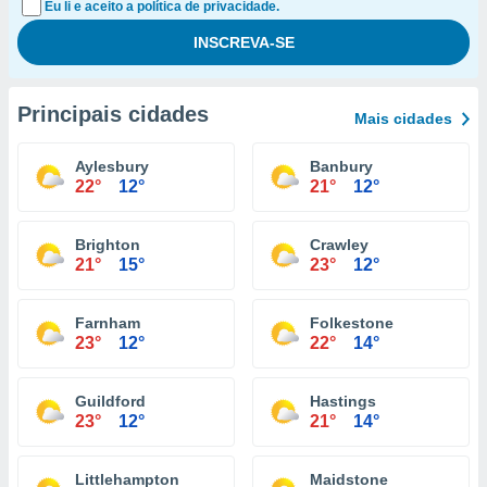
Eu li e aceito a política de privacidade.
Principais cidades
Mais cidades
Aylesbury
Banbury
22°
12°
21°
12°
Brighton
Crawley
21°
15°
23°
12°
Farnham
Folkestone
23°
12°
22°
14°
Guildford
Hastings
23°
12°
21°
14°
Littlehampton
Maidstone