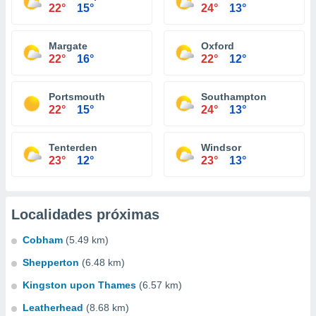
22°
15°
24°
13°
Margate
Oxford
22°
16°
22°
12°
Portsmouth
Southampton
22°
15°
24°
13°
Tenterden
Windsor
23°
12°
23°
13°
Localidades próximas
Cobham
(5.49 km)
Shepperton
(6.48 km)
Kingston upon Thames
(6.57 km)
Leatherhead
(8.68 km)