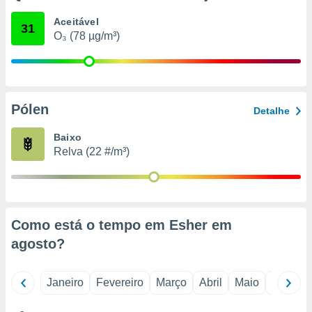
o qual se
Aceitável
ara tal,
31
O₃ (78 µg/m³)
 o seu
to ou opor-
essamento
m qualquer
ando em “
 ou na
Pólen
Detalhe
 Cookies
Baixo
te.
Relva (22 #/m³)
 nossos
s o
o de
Como está o tempo em Esher em
agosto
?
e/ou aceder
ões num
utilizar
Janeiro
Fevereiro
Março
Abril
Maio
Junho
ados para
publicidade,