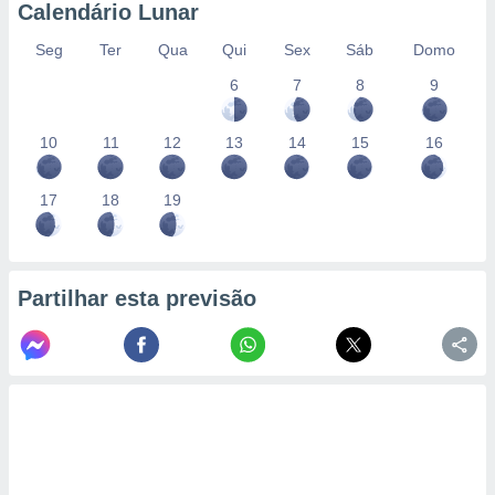
conteúdos.
Calendário Lunar
Seg
Ter
Qua
Qui
Sex
Sáb
Domo
ção
6
7
8
9
ão através
de
,
10
11
12
13
14
15
16
 e
17
18
19
dos,
publicidade
s, estudos
a e
mento de
Partilhar esta previsão
ossos 1199
eiros