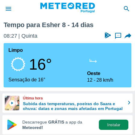
a semana
Tempo para Esher 8 - 14 dias
de
08:27
Quinta
...
 da
empo.pt) foi
Limpo
or
16°
is para
e as
 fornecidas
Oeste
 qualidade.
Sensação de 16°
12
28 km/h
r a este
s das
opções:
Última hora
Subida das temperaturas, poeiras do Saara e
ookies e
chuva: datas e zonas mais afetadas em Portugal
 forma
Descarregue
GRÁTIS
a app da
Instalar
e digital
Meteored!
da,