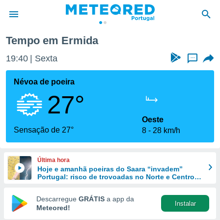
Tempo em Ermida
de
19:40
Sexta
...
 da
empo.pt) foi
Névoa de poeira
or
27°
is para
e as
 fornecidas
Oeste
 qualidade.
Sensação de 27°
8
28 km/h
r a este
s das
opções:
Última hora
Hoje e amanhã poeiras do Saara “invadem”
ookies e
Portugal: risco de trovoadas no Norte e Centro
 forma
aumenta
Descarregue
GRÁTIS
a app da
Instalar
e digital
Meteored!
da,