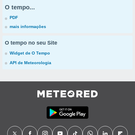
O tempo...
PDF
mais informações
O tempo no seu Site
Widget de O Tempo
API de Meteorologia