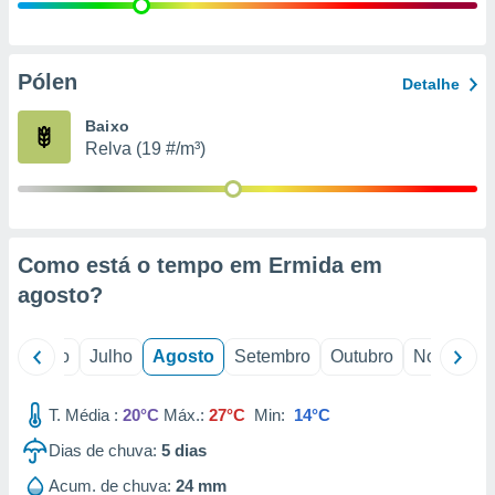
conteúdos.
ção
Pólen
Detalhe
ão através
de
Baixo
,
Relva (19 #/m³)
 e
dos,
publicidade
s, estudos
Como está o tempo em Ermida em
a e
mento de
agosto
?
ossos 1199
o
Junho
Julho
Agosto
Setembro
Outubro
Novembro
eiros
T. Média :
20°C
Máx.:
27°C
Min:
14°C
Dias de chuva:
5
dias
Acum. de chuva:
24 mm