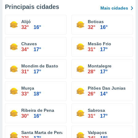
Principais cidades
Mais cidades
Alijó
Boticas
32°
16°
32°
16°
Chaves
Mesão Frio
34°
17°
31°
17°
Mondim de Basto
Montalegre
31°
17°
28°
17°
Murça
Pitões Das Junias
33°
18°
26°
14°
Ribeira de Pena
Sabrosa
30°
16°
31°
17°
Santa Marta de Penaguião
Valpaços