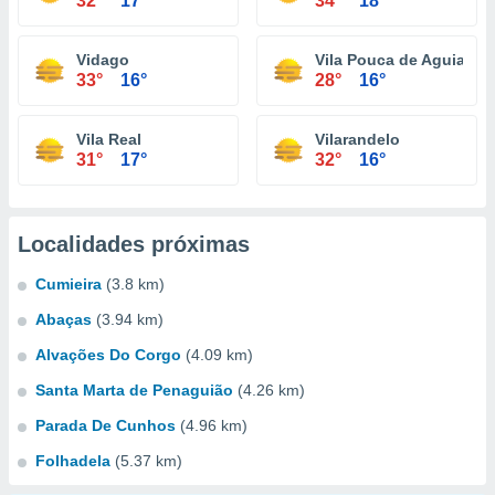
32°
17°
34°
18°
Vidago
Vila Pouca de Aguiar
33°
16°
28°
16°
Vila Real
Vilarandelo
31°
17°
32°
16°
Localidades próximas
Cumieira
(3.8 km)
Abaças
(3.94 km)
Alvações Do Corgo
(4.09 km)
Santa Marta de Penaguião
(4.26 km)
Parada De Cunhos
(4.96 km)
Folhadela
(5.37 km)