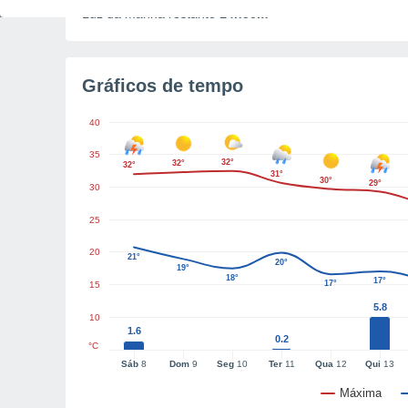
Luz da manhã restante
14h50m
Gráficos de tempo
40
35
32°
32°
32°
31°
30°
29°
30
25
20
21°
20°
19°
18°
17°
17°
15
5.8
10
1.6
0.2
°C
Sáb
8
Dom
9
Seg
10
Ter
11
Qua
12
Qui
13
Máxima