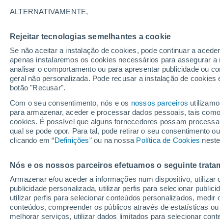
21°
ALTERNATIVAMENTE,
Rejeitar tecnologias semelhantes a cookie
Noroeste
Se não aceitar a instalação de cookies, pode continuar a acede
Sensação de 21°
3
-
12 km/
apenas instalaremos os cookies necessários para assegurar a 
analisar o comportamento ou para apresentar publicidade ou co
geral não personalizada. Pode recusar a instalação de cookies 
botão "Recusar".
Última hora
Hoje e amanhã poeiras do Saara “invadem”
Com o seu consentimento, nós e os
nossos parceiros
utilizamo
Portugal: risco de trovoadas no Norte e Centr
para armazenar, aceder e processar dados pessoais, tais como a
aumenta
cookies. É possível que alguns fornecedores possam processa
O Tempo 1 - 7 Dias
Atualidade
Mapas de nuvens
qual se pode opor. Para tal, pode retirar o seu consentimento 
clicando em “
Definições
” ou na nossa
Política de Cookies
neste
Nós e os nossos parceiros efetuamos o seguinte trata
Amanhã
Segunda
Hoje
Armazenar e/ou aceder a informações num dispositivo, utilizar da
9 Ago.
10 Ago.
8 Ago.
publicidade personalizada, utilizar perfis para selecionar public
utilizar perfis para selecionar conteúdos personalizados, med
conteúdos, compreender os públicos através de estatísticas ou
melhorar serviços, utilizar dados limitados para selecionar cont
80%