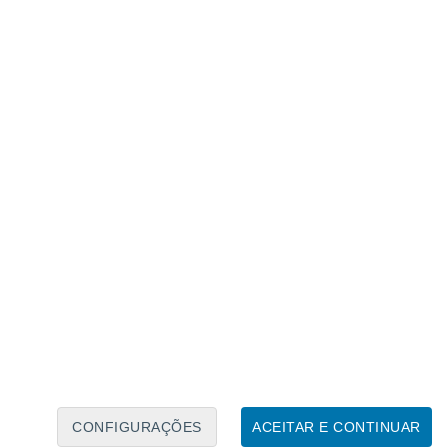
Calendário Lunar
Seg
Ter
Qua
Qui
Sex
Sáb
Domo
8
9
10
11
12
13
14
15
16
17
18
19
20
21
CONFIGURAÇÕES
ACEITAR E CONTINUAR