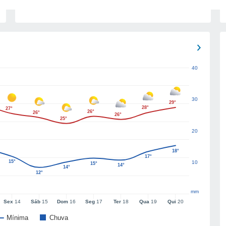
40
30
29°
28°
27°
26°
26°
26°
25°
20
18°
17°
15°
10
15°
14°
14°
12°
mm
Sex
14
Sáb
15
Dom
16
Seg
17
Ter
18
Qua
19
Qui
20
Mínima
Chuva