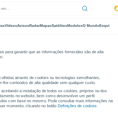
ias
Vídeos
Avisos
Radar
Mapas
Satélites
Modelos
O Mundo
Esqui
is para garantir que as informações fornecidas são de alta
s:
ecolhidas através de cookies ou tecnologias semelhantes,
er-lhe conteúdos de alta qualidade sem qualquer custo.
e aceitando a instalação de todos os cookies, próprios ou dos
rtamento no website, bem como desenvolver um perfil
...
lizados com base no mesmo. Pode consultar mais informações na
lquer momento, clicando no botão
Definições de cookies
Por horas
Céu nublado nas próximas horas