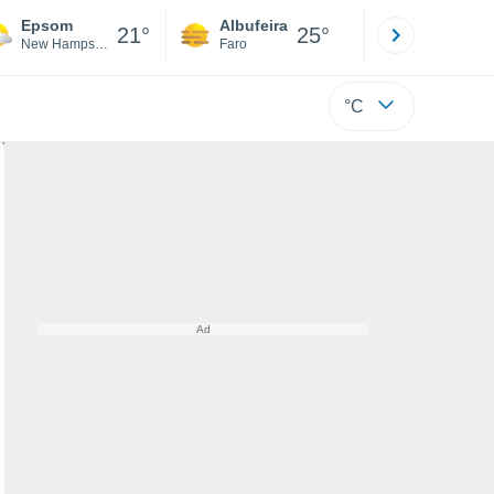
Epsom
Albufeira
Lisboa
21°
25°
New Hampshire
Faro
Lisboa
°C