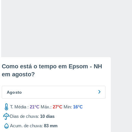
Como está o tempo em Epsom - NH
em
agosto
?
Agosto
T. Média :
21°C
Máx.:
27°C
Min:
16°C
Dias de chuva:
10
dias
Acum. de chuva:
83 mm