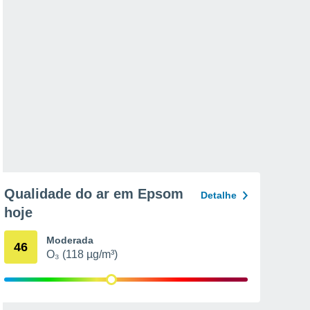
Qualidade do ar em Epsom
Detalhe
hoje
Moderada
46
O₃ (118 µg/m³)