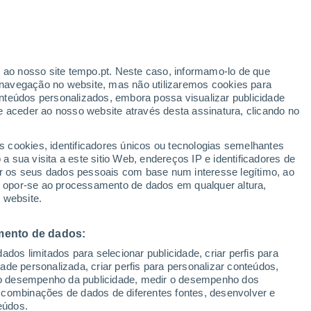
r ao nosso site tempo.pt. Neste caso, informamo-lo de que
h
navegação no website, mas não utilizaremos cookies para
nteúdos personalizados, embora possa visualizar publicidade
e aceder ao nosso website através desta assinatura, clicando no
s cookies, identificadores únicos ou tecnologias semelhantes
o
 sua visita a este sitio Web, endereços IP e identificadores de
r os seus dados pessoais com base num interesse legítimo, ao
Radar de Chuva
Satélites
Modelos
ou opor-se ao processamento de dados em qualquer altura,
 website.
mento de dados:
Terça
Quarta
Quinta
Sexta
dos limitados para selecionar publicidade, criar perfis para
11 Ago.
12 Ago.
13 Ago.
14 Ago.
idade personalizada, criar perfis para personalizar conteúdos,
ir o desempenho da publicidade, medir o desempenho dos
 combinações de dados de diferentes fontes, desenvolver e
eúdos.
40%
80%