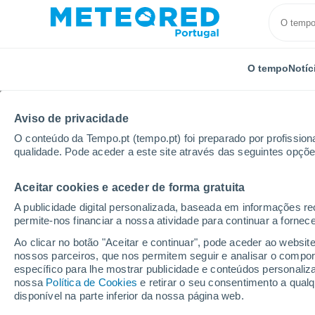
O tempo
Notíc
Aviso de privacidade
O conteúdo da Tempo.pt (tempo.pt) foi preparado por profissiona
qualidade. Pode aceder a este site através das seguintes opçõe
Aceitar cookies e aceder de forma gratuita
Início
Estados Unidos
Nova Hampshire
Epsom
A publicidade digital personalizada, baseada em informações r
permite-nos financiar a nossa atividade para continuar a fornec
Tempo em Epsom - NH
Ao clicar no botão "Aceitar e continuar", pode aceder ao websit
nossos parceiros, que nos permitem seguir e analisar o compo
05:38
Sábado
específico para lhe mostrar publicidade e conteúdos persona
nossa
Política de Cookies
e retirar o seu consentimento a qua
disponível na parte inferior da nossa página web.
Nuvens dispersas