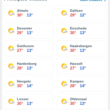
Almelo
Dalfsen
30°
13°
29°
12°
Deventer
Enschede
29°
13°
30°
13°
Giethoorn
Haaksbergen
27°
13°
30°
13°
Hardenberg
Hasselt
28°
13°
27°
13°
Hengelo
Kampen
30°
14°
28°
14°
Losser
Oldenzaal
30°
13°
30°
13°