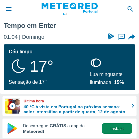
Tempo em Enter
de
01:04
Domingo
...
 da
empo.pt) foi
Céu limpo
or
17°
is para
e as
 fornecidas
Lua minguante
 qualidade.
Sensação de 17°
Iluminada:
15%
r a este
s das
opções:
Última hora
40 ºC à vista em Portugal na próxima semana:
ookies e
calor intensifica a partir de quarta, 12 de agosto
 forma
Descarregue
GRÁTIS
a app da
Instalar
e digital
Meteored!
da,