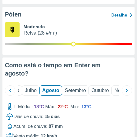
conteúdos.
Pólen
Detalhe
ção
Moderado
ão através
Relva (28 #/m³)
de
,
 e
dos,
publicidade
Como está o tempo em Enter em
s, estudos
agosto
?
a e
mento de
o
Junho
Julho
Agosto
Setembro
Outubro
Novembro
ossos 1199
eiros
T. Média :
18°C
Máx.:
22°C
Min:
13°C
Dias de chuva:
15
dias
Acum. de chuva:
87 mm
Vento médio:
12 km/h