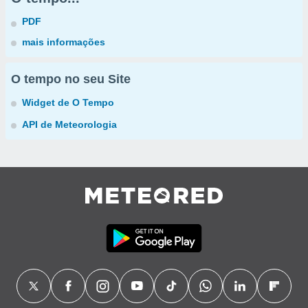
PDF
mais informações
O tempo no seu Site
Widget de O Tempo
API de Meteorologia