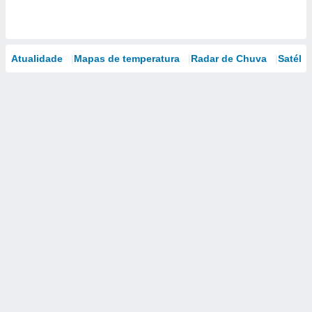
Atualidade
Mapas de temperatura
Radar de Chuva
Satélit