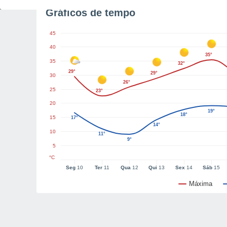
Gráficos de tempo
45
40
35°
35
32°
29°
29°
30
26°
25
23°
20
19°
18°
15
17°
14°
10
11°
9°
5
°C
Seg
10
Ter
11
Qua
12
Qui
13
Sex
14
Sáb
15
Máxima