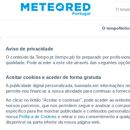
O tempo
Notíc
Aviso de privacidade
O conteúdo da Tempo.pt (tempo.pt) foi preparado por profissiona
qualidade. Pode aceder a este site através das seguintes opçõe
Aceitar cookies e aceder de forma gratuita
Início
Alemanha
Baixa-Saxónia
Elbingerode
A publicidade digital personalizada, baseada em informações r
permite-nos financiar a nossa atividade para continuar a fornec
Tempo em Elbingerode
Ao clicar no botão "Aceitar e continuar", pode aceder ao websit
nossos parceiros, que nos permitem seguir e analisar o compo
08:39
Segunda
específico para lhe mostrar publicidade e conteúdos persona
nossa
Política de Cookies
e retirar o seu consentimento a qua
disponível na parte inferior da nossa página web.
Nuvens dispersas