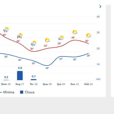
40
30
30°
28°
26°
26°
24°
22°
20
20°
19°
18°
17°
16°
16°
14°
10
5.9
10°
0.7
0.2
mm
Dom
16
Seg
17
Ter
18
Qua
19
Qui
20
Sex
21
Sáb
22
Mínima
Chuva