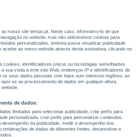
r ao nosso site tempo.pt. Neste caso, informamo-lo de que
h
navegação no website, mas não utilizaremos cookies para
nteúdos personalizados, embora possa visualizar publicidade
e aceder ao nosso website através desta assinatura, clicando no
stes
s cookies, identificadores únicos ou tecnologias semelhantes
 sua visita a este sitio Web, endereços IP e identificadores de
r os seus dados pessoais com base num interesse legítimo, ao
Radar de Chuva
Satélites
Modelos
ou opor-se ao processamento de dados em qualquer altura,
 website.
mento de dados:
Quinta
Sexta
Sábado
Domingo
dos limitados para selecionar publicidade, criar perfis para
13 Ago.
14 Ago.
15 Ago.
16 Ago.
idade personalizada, criar perfis para personalizar conteúdos,
ir o desempenho da publicidade, medir o desempenho dos
 combinações de dados de diferentes fontes, desenvolver e
eúdos.
40%