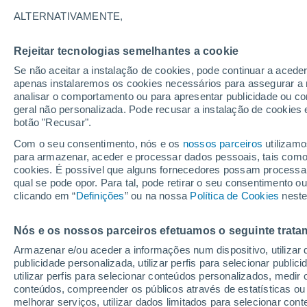
23°
ALTERNATIVAMENTE,
Rejeitar tecnologias semelhantes a cookie
Sul
Se não aceitar a instalação de cookies, pode continuar a acede
Sensação de 25°
6
-
16 km/
apenas instalaremos os cookies necessários para assegurar a 
analisar o comportamento ou para apresentar publicidade ou co
geral não personalizada. Pode recusar a instalação de cookies 
botão "Recusar".
Actualidade
Quer fotografar o eclipse com o telemóvel? E
Com o seu consentimento, nós e os
nossos parceiros
utilizamo
cuidados podem salvar a sua câmara
para armazenar, aceder e processar dados pessoais, tais como a
cookies. É possível que alguns fornecedores possam processa
O Tempo 1 - 7 Dias
Atualidade
Mapas de nuvens
qual se pode opor. Para tal, pode retirar o seu consentimento 
clicando em “
Definições
” ou na nossa
Política de Cookies
neste
Nós e os nossos parceiros efetuamos o seguinte trata
Amanhã
Quarta
Hoje
Armazenar e/ou aceder a informações num dispositivo, utilizar da
11 Ago.
12 Ago.
10 Ago.
publicidade personalizada, utilizar perfis para selecionar public
utilizar perfis para selecionar conteúdos personalizados, med
conteúdos, compreender os públicos através de estatísticas ou
melhorar serviços, utilizar dados limitados para selecionar cont