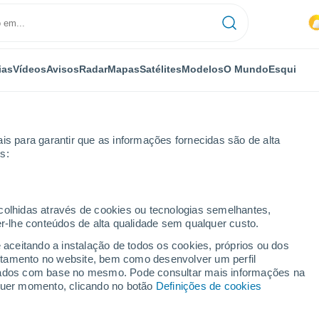
ias
Vídeos
Avisos
Radar
Mapas
Satélites
Modelos
O Mundo
Esqui
is para garantir que as informações fornecidas são de alta
s:
ecolhidas através de cookies ou tecnologias semelhantes,
er-lhe conteúdos de alta qualidade sem qualquer custo.
e aceitando a instalação de todos os cookies, próprios ou dos
rtamento no website, bem como desenvolver um perfil
...
lizados com base no mesmo. Pode consultar mais informações na
lquer momento, clicando no botão
Definições de cookies
Por horas
Intervalos nublados nas
próximas horas