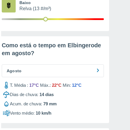
Baixo
Relva (13 #/m³)
Como está o tempo em Elbingerode
em
agosto
?
Agosto
T. Média :
17°C
Máx.:
22°C
Min:
12°C
Dias de chuva:
14
dias
Acum. de chuva:
79 mm
Vento médio:
10 km/h