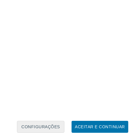
Calendário Lunar
Seg
Ter
Qua
Qui
Sex
Sáb
Domo
10
11
12
13
14
15
16
17
18
19
20
21
22
23
CONFIGURAÇÕES
ACEITAR E CONTINUAR