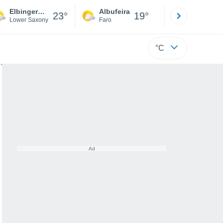
Elbingerode
Albufeira
Lisboa
23°
19°
Lower Saxony
Faro
Lisboa
°C