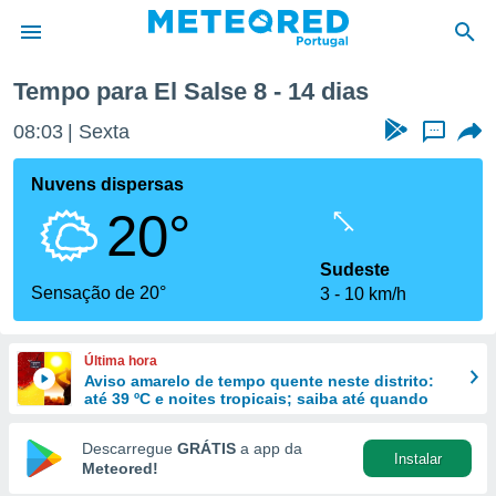
nte
El Salse
Próxima semana
Tempo para El Salse 8 - 14 dias
de
08:03
Sexta
...
 da
empo.pt) foi
Nuvens dispersas
or
20°
is para
e as
 fornecidas
Sudeste
 qualidade.
Sensação de 20°
3
10 km/h
r a este
s das
opções:
Última hora
Aviso amarelo de tempo quente neste distrito:
ookies e
até 39 ºC e noites tropicais; saiba até quando
 forma
Descarregue
GRÁTIS
a app da
Instalar
e digital
Meteored!
da,