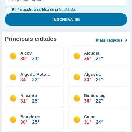
Eu li e aceito a política de privacidade.
Principais cidades
Mais cidades
Alcoy
Alcudia
35°
21°
36°
21°
Algoda-Matola
Algueña
34°
23°
33°
21°
Alicante
Benidoleig
31°
25°
36°
22°
Benidorm
Calpe
30°
25°
31°
24°