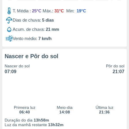
 para
T. Média :
25°C
Máx.:
31°C
Min:
19°C
a, utilizar
Dias de chuva:
5
dias
selecionar
Acum. de chuva:
21 mm
a, criar
personalizar
Vento médio:
7 km/h
tilizar
selecionar
Nascer e Pôr do sol
dos, medir
nho da
Nascer do sol
Pôr do sol
, medir o
07:09
21:07
o dos
r os
ravés de
s ou
s de dados
Primeira luz
Meio-dia
Última luz
es fontes,
06:40
14:08
21:36
 e melhorar
ilizar dados
Duração do dia
13h58m
ara
Luz da manhã restante
13h32m