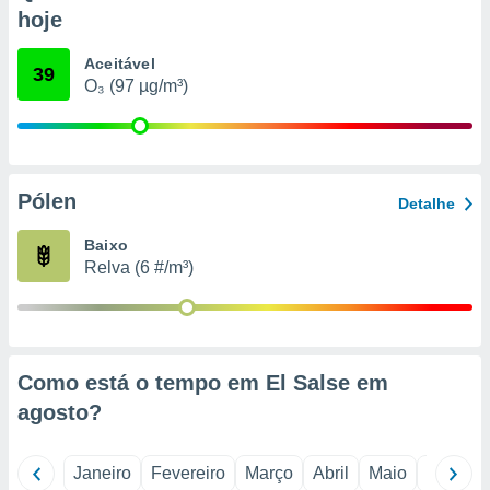
o qual se
hoje
ara tal,
 o seu
Aceitável
39
to ou opor-
O₃ (97 µg/m³)
essamento
m qualquer
ando em “
 ou na
Pólen
 Cookies
Detalhe
te.
Baixo
 nossos
Relva (6 #/m³)
s o
o de
Como está o tempo em El Salse em
e/ou aceder
agosto
?
ões num
utilizar
ados para
Janeiro
Fevereiro
Março
Abril
Maio
Junho
publicidade,