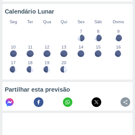
conteúdos.
Calendário Lunar
ção
Seg
Ter
Qua
Qui
Sex
Sáb
Domo
ão através
7
8
9
de
,
 e
10
11
12
13
14
15
16
dos,
publicidade
17
18
19
20
s, estudos
a e
mento de
Partilhar esta previsão
ossos 1199
eiros