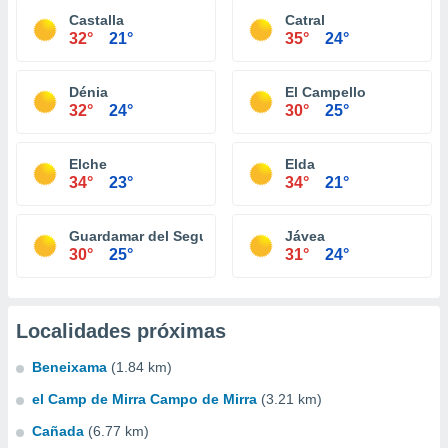
Castalla
Catral
32°
21°
35°
24°
Dénia
El Campello
32°
24°
30°
25°
Elche
Elda
34°
23°
34°
21°
Guardamar del Segura
Jávea
30°
25°
31°
24°
Localidades próximas
Beneixama
(1.84 km)
el Camp de Mirra Campo de Mirra
(3.21 km)
Cañada
(6.77 km)